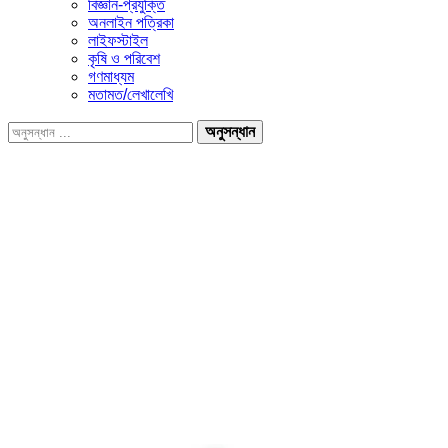
বিজ্ঞান-প্রযুক্তি
অনলাইন পত্রিকা
লাইফস্টাইল
কৃষি ও পরিবেশ
গণমাধ্যম
মতামত/লেখালেখি