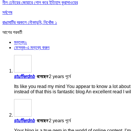
নীল ঢেউয়ের জোয়ারে গোল করে ইতিহাস কুরাসাওয়ের
সর্বশেষ
রাঙামাটির বরকলে নৌকাডুবি, নিখোঁজ ১
আগের
পরবর্তী
মন্তব্য
২
ফেসবুক-এ মন্তব্য করুন
stufferdnb
বলেছেন
2 years পূর্বে
Its like you read my mind You appear to know a lot about t
instead of that this is fantastic blog An excellent read I wi
stufferdnb
বলেছেন
2 years পূর্বে
Your blog is a true gem in the world of online content. I’