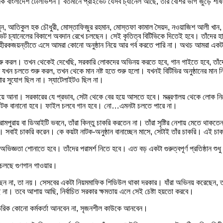
 বাংলাদেশ টেলিভিশন। বর্তমানে প্রাইভেট যেসব চ্যানেল আছে, তার বেশির ভাগ জুড়ে শীর্
মুন, আতিকুল হক চৌধুরী, মোস্তাফিজুর রহমান, মোস্তফা কামাল সৈয়দ, নওয়াজিশ আলী খান, 
েট চ্যানেলের বিকাশে অবদান রেখে চলছেন। সেই কৃতিত্ব বিটিভিকে দিতেই হবে। তাঁদের হাত
ীরকজয়ন্তীতে এসে আমরা কোনো অনুষ্ঠান নিয়ে আর গর্ব করতে পারি না। অথচ আমরা একটা সম
ু করল। তখন থেকেই দেখেছি, সরকারি লোকদের অভিনয় করতে হবে, গান গাইতে হবে, তাঁদেরই
খন চলতে শুরু করল, তখন থেকে মান নষ্ট হতে শুরু হলো। যখনই বিটিভির অনুষ্ঠানের মান নি
ার সুযোগ ছিল না। স্যাটেলাইটও ছিল না।
য়ে আনা। সরকারের যে প্রভাব, সেটা থেকে বের হয়ে আসতে হবে। মন্ত্রণালয় থেকে লোক নিয়
 নাটক বানানো হবে। ফাইল চলবে গান হবে। নো…এমনটা চলতে পারে না।
ুরায় বা ডিআইটি ভবনে, তাঁরা কিন্তু চাকরি করতেন না। তাঁরা সৃষ্টির নেশায় মেতে থাকতেন। 
 সবাই চাকরি করেন। কে কয়টা নাটক-অনুষ্ঠান বানাচ্ছেন মাসে, সেটাই তাঁর চাকরি। এই চ
িজ্ঞতা শোনাতে হবে। তাঁদের পরামর্শ নিতে হবে। এত বড় একটা গুরুত্বপূর্ণ প্রতিষ্ঠান শুধ
া চলছে গুণগান গাওয়ার।
ইছেন না, তা নয়। সেসবের একটা নিয়মমাফিক শিডিউল থাকা দরকার। যাঁরা অভিনয় করেছেন, তা
ছি না। তবে আশায় আছি, নির্বাচিত সরকার ক্ষমতায় এলে সেই চেষ্টা হয়তো করবে।
তরিক কোনো কর্মকর্তা আনবেন না, সৃজনশীল কাউকে আনবেন।