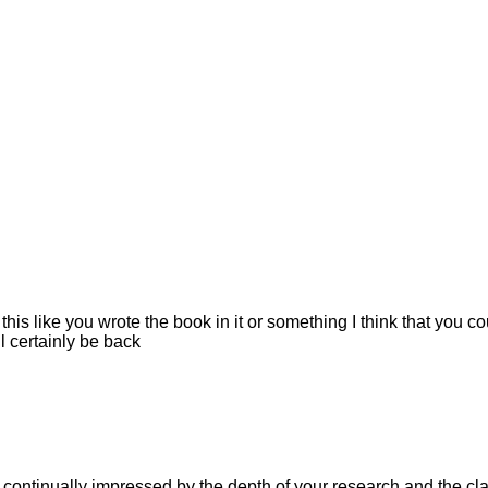
his like you wrote the book in it or something I think that you c
ll certainly be back
m continually impressed by the depth of your research and the cla