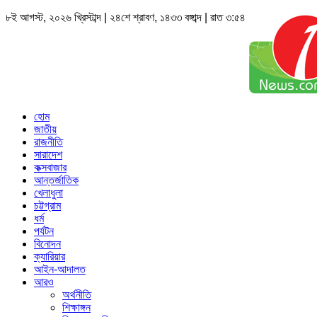
৮ই আগস্ট, ২০২৬ খ্রিস্টাব্দ | ২৪শে শ্রাবণ, ১৪৩৩ বঙ্গাব্দ | রাত ৩:৫৪
হোম
জাতীয়
রাজনীতি
সারাদেশ
কক্সবাজার
আন্তর্জাতিক
খেলাধুলা
চট্টগ্রাম
ধর্ম
পর্যটন
বিনোদন
ক্যারিয়ার
আইন-আদালত
আরও
অর্থনীতি
শিক্ষাঙ্গন