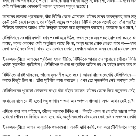
বলব, বিটিভি গর্ব করতেই পারে। আজকে নানা ধরনের অনুষ্ঠান, টক শো, নাটক—এসবের জনক
সেই অভিজ্ঞতায় বেসরকারি অনেক চ্যানেল সমৃদ্ধ হয়েছে।
আমাদের নামকরা প্রযোজক, যাঁরা বিটিভি থেকে এসেছেন, তাঁদের মধ্যে আবদুল্লাহ আল মা
কেউ কেউ রেখে চলছেন, তা সত্যিই আনন্দ ও গর্বের। বিটিভি থেকে এসেই তো তাঁরা প্রাইভ
মিডিয়ার আকাশে আজও তাঁরা উজ্জ্বল তারকা হয়ে জ্বলজ্বল করছেন। আজকে দুঃখ লাগে, হ
টেলিভিশনে সরকারি দখলটা যখন প্রকট হয়ে উঠল, তখন থেকে এর গ্রহণযোগ্যতা কমতে শুর
যাচ্ছে, দলের লোকেরা সেই অনুষ্ঠানে আছে কি না, অন্য দলের লোক নেওয়া যাবে না—এসব য
দেখা বন্ধই করে দিল। বাধ্য হয়ে যেখানে দেখত, সেখানে আসলে অন্য কোনো চ্যানেল দেখ
হীরকজয়ন্তীতে আমাদের প্রতিজ্ঞা হওয়া উচিত, বিটিভিকে আবার তার পুরোনো গৌরবে ফিরি
একটা সৃজনশীল প্রতিষ্ঠান। টেলিভিশন কখনো দাপ্তরিক অফিস নয় যে ফাইল চলবে আর
বিটিভিতে যাঁরাই থাকবেন, তাঁদের সৃজনশীল হতে হবে। আমরা যাঁদের দেখেছি টেলিভিশনে—রামপ
বলতে কিছুই ছিল না। তাঁরা সৃষ্টিশীল কাজ করতেন। এখন তো সৃজনশীল সেই অবস্থা নেই।
টেলিভিশনের পুরোনো লোকদের মধ্যে যাঁরা বাইরে আছেন, তাঁদের ডেকে নিয়ে নতুনদের সেই অভ
সংবাদের নামে যে কী হতো! শুধু গুণগান গাওয়া আর গুণগান গাওয়া। এখন আবার সেই চেষ্ট
এদিকে কারা গান গাইছেন, তাঁদের অনেকে চিনিও না। বিষয়টা এমন না যে তাঁরা ভালো গা
হারানো গৌরব যে ফিরিয়ে আনা হবে, এই অনুষ্ঠানগুলোর মাধ্যমের সেই চেষ্টার লক্ষণও দেখ
হীরকজয়ন্তীতে আমার আন্তরিক শুভকামনা। একটা দাবি করছি, দয়া করে টেলিভিশনে দাপ্