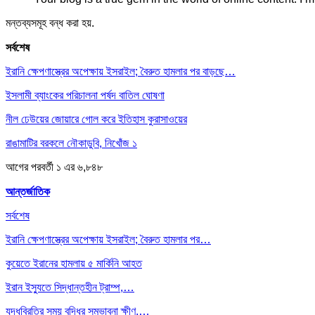
মন্তব্যসমূহ বন্ধ করা হয়.
সর্বশেষ
ইরানি ক্ষেপণাস্ত্রের অপেক্ষায় ইসরাইল; বৈরুত হামলার পর বাড়ছে…
ইসলামী ব্যাংকের পরিচালনা পর্ষদ বাতিল ঘোষণা
নীল ঢেউয়ের জোয়ারে গোল করে ইতিহাস কুরাসাওয়ের
রাঙামাটির বরকলে নৌকাডুবি, নিখোঁজ ১
আগের
পরবর্তী
১ এর ৬,৮৪৮
আন্তর্জাতিক
সর্বশেষ
ইরানি ক্ষেপণাস্ত্রের অপেক্ষায় ইসরাইল; বৈরুত হামলার পর…
কুয়েতে ইরানের হামলায় ৫ মার্কিনি আহত
ইরান ইস্যুতে সিদ্ধান্তহীন ট্রাম্প,…
যুদ্ধবিরতির সময় বৃদ্ধির সম্ভাবনা ক্ষীণ,…