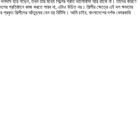
্পী দলদাস হয়ে পড়েন, তখন তাঁর মধ্যে শিল্পের প্রতি ভালোবাসা আর থাকে না। তাঁদের কারণে
ের প্রতিষ্ঠানে কাজ করতে পারব না, এটাও উচিত নয়। শিল্পীর ক্ষেত্রে এই দল ক্ষমতায়
 প্রকৃত শিল্পীদের আঁতুড়ঘর যেন হয় বিটিভি। আমি চাইব, বাংলাদেশের দর্শক বেসরকারি