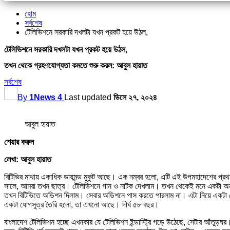
হোম
সর্বশেষ
টেলিভিশনে সরকারি দখলটা যখন প্রকট হয়ে উঠল,
টেলিভিশনে সরকারি দখলটা যখন প্রকট হয়ে উঠল,
তখন থেকে গ্রহণযোগ্যতা কমতে শুরু করল: আবুল হায়াত
সর্বশেষ
By
1News 4
Last updated
ডিসে ২৭, ২০২৪
আবুল হায়াত
শেয়ার করুন
লেখা: আবুল হায়াত
বিটিভির মাথায় একাধিক ডায়মন্ড মুকুট আছে। এক নম্বর হলো, এটি এই উপমহাদেশের প্রথম
সালে, আমরা তখন ছাত্র। টেলিভিশনে গান ও নাটক দেখলাম। তখন থেকেই মনে একটা অন
তখন বিটিভিতে অডিশন দিলাম। সেবার অডিশনে পাস করতে পারলাম না। এটা নিয়ে একটা ক্ষ
একটা যোগসূত্র তৈরি হলো, তা এখনো আছে। দীর্ঘ ৫৮ বছর।
বাংলাদেশ টেলিভিশন হচ্ছে এখনকার যে টেলিভিশন ইন্ডাস্ট্রি গড়ে উঠেছে, সেটার আঁতুড়ঘ