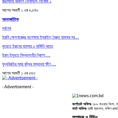
রাঙামাটির বরকলে নৌকাডুবি, নিখোঁজ ১
আগের
পরবর্তী
১ এর ৬,৮৪৮
আন্তর্জাতিক
সর্বশেষ
ইরানি ক্ষেপণাস্ত্রের অপেক্ষায় ইসরাইল; বৈরুত হামলার পর…
কুয়েতে ইরানের হামলায় ৫ মার্কিনি আহত
ইরান ইস্যুতে সিদ্ধান্তহীন ট্রাম্প,…
যুদ্ধবিরতির সময় বৃদ্ধির সম্ভাবনা ক্ষীণ,…
আগের
পরবর্তী
১ এর ৫৪৩
- Advertisement -
কর্পোরেট অফিসঃ
৩৮৯ নাওয়ার ভিলা, দক্
বার্তা অফিসঃ
হাজী ম্যানশন, দক্ষিণ রুম
সম্পাদক ও সিইও