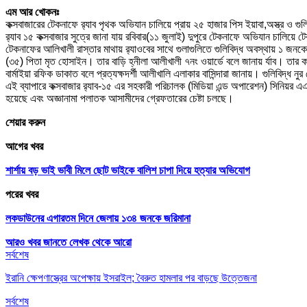
এম আর খোকনঃ
কক্সবাজারের টেকনাফে র‌্যাব পৃথক অভিযান চালিয়ে প্রায় ২৫ হাজার পিস ইয়াবা,অস্ত্র
র‌্যাব ১৫ কক্সবাজার সুত্রে জানা যায় রবিবার(১১ জুলাই) দুপুরে টেকনাফে অভিযান চাল
টেকনাফের আলিখালী রাস্তার মাথায় র‌্যাওবের সাথে গুলাগুলিতে গুলিবিদ্ধ অবস্থায় ১ জন
(৩৫) পিতা মৃত হোসাইন। তার বাড়ি হ্নীলা আলীখালী ৭নং ওয়ার্ডে বলে জানায় র্যাব। তার
বার্মাইয়া রফিক ডাকাত বলে প্রত্যক্ষদর্শী আলীখালি এলাকার বাসিন্দারা জানায়। গুলিবিদ্
এই ব্যাপারে কক্সবাজার র‌্যাব-১৫ এর সহকারী পরিচালক (মিডিয়া এন্ড অপারেশন) সিনিয়র এএ
হয়েছে এবং অজ্ঞানামা পলাতক আসামীদের গ্রেফতারের চেষ্টা চলছে।
শেয়ার করুন
আগের খবর
শার্শায় বড় ভাই ভাবী মিলে ছোট ভাইকে বালিশ চাপা দিয়ে হত্যার অভিযোগ
পরের খবর
লকডাউনের এগারতম দিনে জেলায় ১৩৪ জনকে জরিমানা
আরও খবর জানতে
লেখক থেকে আরো
সর্বশেষ
ইরানি ক্ষেপণাস্ত্রের অপেক্ষায় ইসরাইল; বৈরুত হামলার পর বাড়ছে উত্তেজনা
সর্বশেষ