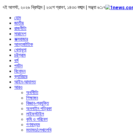
৭ই আগস্ট, ২০২৬ খ্রিস্টাব্দ | ২৩শে শ্রাবণ, ১৪৩৩ বঙ্গাব্দ | সন্ধ্যা ৬:১৭
হোম
জাতীয়
রাজনীতি
সারাদেশ
কক্সবাজার
আন্তর্জাতিক
খেলাধুলা
চট্টগ্রাম
ধর্ম
পর্যটন
বিনোদন
ক্যারিয়ার
আইন-আদালত
আরও
অর্থনীতি
শিক্ষাঙ্গন
বিজ্ঞান-প্রযুক্তি
অনলাইন পত্রিকা
লাইফস্টাইল
কৃষি ও পরিবেশ
গণমাধ্যম
মতামত/লেখালেখি