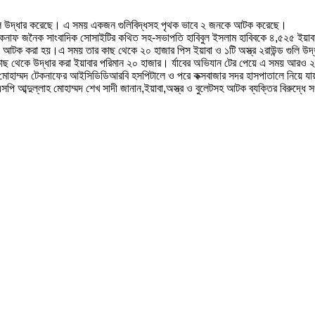
 ও গুলি উদ্ধার করেছে। এ সময় একজন গুলিবিদ্ধসহ পৃথক ভাবে ২ জনকে আটক করেছে।
িয়ে টেকনাফ জনৈক সাংবাদিক সোসাইটির কথিত সহ-সভাপতি হাবিবুল ইসলাম হাবিবকে ৪,৫২৫ ইয়াব
কে আটক করা হয়।এ সময় তার কাছ থেকে ২০ হাজার পিস ইয়াবা ও ১টি অস্ত্র ২রাউন্ড গুলি উদ্ধ
 কাছ থেকে উদ্ধার করা ইয়াবার পরিমান ২০ হাজার। র্যাবের অভিযান টের পেয়ে এ সময় আরও ২
ধ নুর মোহাম্মদ টেকনাফের আইসিডিডিআরবি হসপিটালে ও পরে কক্সবাজার সদর হাসপাতালে নিয়ে যায়
সপি আব্দুল্লাহ মোহাম্মদ শেখ সাদী জানান,ইয়াবা,অস্ত্র ও বুলেটসহ আটক ব্যক্তির বিরুদ্ধে