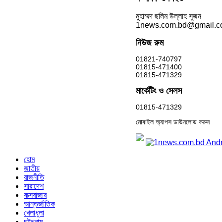
মুহাম্মদ ছলিম উল্লাহ সুজন
1news.com.bd@gmail.
নিউজ রুম
01821-740797
01815-471400
01815-471329
মার্কেটিং ও সেলস
01815-471329
মোবাইল অ্যাপস ডাউনলোড করুন
হোম
জাতীয়
রাজনীতি
সারাদেশ
কক্সবাজার
আন্তর্জাতিক
খেলাধুলা
চট্টগ্রাম