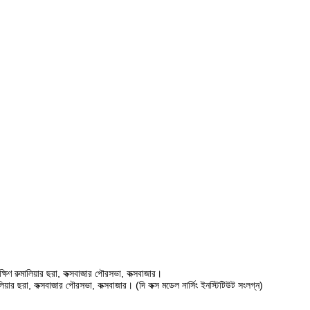
ষিণ রুমালিয়ার ছরা, কক্সবাজার পৌরসভা, কক্সবাজার।
ালিয়ার ছরা, কক্সবাজার পৌরসভা, কক্সবাজার। (দি কক্স মডেল নার্সিং ইনস্টিটিউট সংলগ্ন)