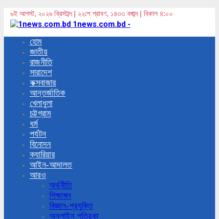
৬ই আগস্ট, ২০২৬ খ্রিস্টাব্দ | ২২শে শ্রাবণ, ১৪৩৩ বঙ্গাব্দ | বিকাল ৪:০০
1news.com.bd -
হোম
জাতীয়
রাজনীতি
সারাদেশ
কক্সবাজার
আন্তর্জাতিক
খেলাধুলা
চট্টগ্রাম
ধর্ম
পর্যটন
বিনোদন
ক্যারিয়ার
আইন-আদালত
আরও
অর্থনীতি
শিক্ষাঙ্গন
বিজ্ঞান-প্রযুক্তি
অনলাইন পত্রিকা