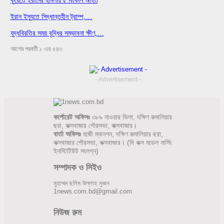
কুয়েতে ইরানের হামলায় ৫ মার্কিনি আহত
ইরান ইস্যুতে সিদ্ধান্তহীন ট্রাম্প,…
যুদ্ধবিরতির সময় বৃদ্ধির সম্ভাবনা ক্ষীণ,…
আগের
পরবর্তী
১ এর ৫৪৩
- Advertisement -
কর্পোরেট অফিসঃ
৩৮৯ নাওয়ার ভিলা, দক্ষিণ রুমালিয়ার
ছরা, কক্সবাজার পৌরসভা, কক্সবাজার।
বার্তা অফিসঃ
হাজী ম্যানশন, দক্ষিণ রুমালিয়ার ছরা,
কক্সবাজার পৌরসভা, কক্সবাজার। (দি কক্স মডেল নার্সিং
ইনস্টিটিউট সংলগ্ন)
সম্পাদক ও সিইও
মুহাম্মদ ছলিম উল্লাহ সুজন
1news.com.bd@gmail.com
নিউজ রুম