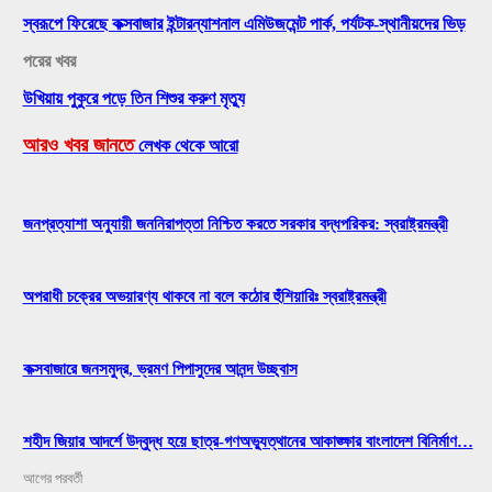
স্বরূপে ফিরেছে কক্সবাজার ইন্টারন্যাশনাল এমিউজমেন্ট পার্ক, পর্যটক-স্থানীয়দের ভিড়
পরের খবর
উখিয়ায় পুকুরে পড়ে তিন শিশুর করুণ মৃত্যু
আরও খবর জানতে
লেখক থেকে আরো
জনপ্রত্যাশা অনুযায়ী জননিরাপত্তা নিশ্চিত করতে সরকার বদ্ধপরিকর: স্বরাষ্ট্রমন্ত্রী
অপরাধী চক্রের অভয়ারণ্য থাকবে না বলে কঠোর হুঁশিয়ারিঃ স্বরাষ্ট্রমন্ত্রী
কক্সবাজারে জনসমুদ্র, ভ্রমণ পিপাসুদের আনন্দ উচ্ছ্বাস
শহীদ জিয়ার আদর্শে উদ্বুদ্ধ হয়ে ছাত্র-গণঅভ্যুত্থানের আকাঙ্ক্ষার বাংলাদেশ বিনির্মাণ…
আগের
পরবর্তী