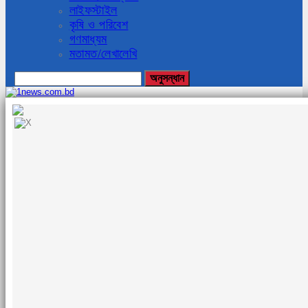
লাইফস্টাইল
কৃষি ও পরিবেশ
গণমাধ্যম
মতামত/লেখালেখি