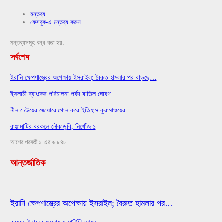
মন্তব্য
ফেসবুক-এ মন্তব্য করুন
মন্তব্যসমূহ বন্ধ করা হয়.
সর্বশেষ
ইরানি ক্ষেপণাস্ত্রের অপেক্ষায় ইসরাইল; বৈরুত হামলার পর বাড়ছে…
ইসলামী ব্যাংকের পরিচালনা পর্ষদ বাতিল ঘোষণা
নীল ঢেউয়ের জোয়ারে গোল করে ইতিহাস কুরাসাওয়ের
রাঙামাটির বরকলে নৌকাডুবি, নিখোঁজ ১
আগের
পরবর্তী
১ এর ৬,৮৪৮
আন্তর্জাতিক
ইরানি ক্ষেপণাস্ত্রের অপেক্ষায় ইসরাইল; বৈরুত হামলার পর…