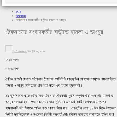
হোম
কক্সবাজার
টেকনাফের সংবাদকর্মীর বাড়ীতে হামলা ও ভাংচুর
টেকনাফের সংবাদকর্মীর বাড়ীতে হামলা ও ভাংচুর
By
1 news
On
জুন ১৯, ২০১৮
শেয়ার করুন
সংবাদদাতা:
দৈনিক রুপালী সৈকত পত্রিকার টেকনাফ প্রতিনিধি সাইফুদ্দিন মোহাম্মদ মামুনের বসতবাড়িতে
হামলা ও ভাংচুর চালিয়েছে চাঁন মিয়া নামে এক ইয়াবা ব্যবসায়ী।
১৯ জুন সকাল সাড়ে ৮টার দিকে টেকনাফ পৌরসভার পুরান পল্লান পাড়া এলাকায় হামলা ও
ভাংচুর চালানো হয়। পরে খবর পেয়ে থানা পুলিশের এসআই জাহিদ হোসনের নেতৃত্বে
হামলাকারী চাঁন মিয়াকে আটক করে থানায় নিয়ে যায়। একইদিন বেলা ১১ টার দিকে উপজেলা
নির্বাহী ম্যাজিস্ট্রেট ও উপজেলা নির্বাহী কর্মকর্তা মোঃ রবিউল হাসানের আদালতে হাজির করা