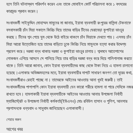
হলে তিনি ঘটনাস্থল পরিদর্শন করেন এবং তাকে মোবাইল কোর্ট পরিচালনা করে ১ বৎসরের
কারাদন্ড প্রদান করেন।
সংবাদকর্মী সাইফুদ্দিন মোহাম্মদ মামুনের মা জানায়, ইয়াবা ব্যবসায়ী রংপুরের বাসিন্দা টেকনাফে
বসবাসকারী চাঁন মিয়া সকালে কিরিচ দিয়ে তাদের বাড়ির টিনের ঘেরাবেড়া কুপাইয়া ভাংচুর
করছে। টিনের শব্দ পেয়ে ঘুম থেকে উঠে বাইরে থাকলে চাঁন মিয়াকে দেখতে পায়। এসময় চাঁন
মিয়া আরো উত্তেজিত হয়ে তাদের বাড়িতে ঢুকে কিরিচ নিয়ে মামুনকে হত্যা করার উদ্দেশ্য
প্রবেশ করে। দরজা বন্ধ থাকায় দরজা ও কুপাইয়া ভাংচুর চালায়। শব্দশুনে আতেপাশের
লোকজন এগিয়ে আসলে সে পালিয়ে গিয়ে তার বাড়ির দরজা বন্ধ করে দিয়ে গালিগালাজ করতে
থাকে। তিনি আরো জানান, কোন ইয়াবা ব্যবসায়ীদের কাছ থেকে টাকা নিয়ে এ হামলা চালানো
হয়েছে।এলাকার অভিজ্ঞমহলের মতে, ইয়াবা ব্যবসায়ীর দাপটে সাধারণ জনগণ তো দূরের কথা,
সংবাদকর্মীরাও রেহাই পাচ্ছে না। তাদেরকে আইনের আওতায় আনা খুবই জরুরী। তাই
সংবাদকর্মীদের পাশাপাশি কোন ইয়াবা ব্যবসায়ী যেন কারো শরীরে হামলা না পারে সেদিকে নজর
রাখতে হবে। হামলাকারী ইয়াবা ব্যবসায়ীকে আইনের আওতায় আনায় উপজেলা নির্বাহী
ম্যাজিস্ট্রেট ও উপজেলা নির্বাহী কর্মকর্তা(ইউএনও) মোঃ রবিউল হাসান ও পুলিশ, আনসার
প্রশাসনকে ধন্যবাদ ও সাধুবাদ জানিয়েছেন এলাকাবাসী।
শেয়ার করুন
আগের খবর