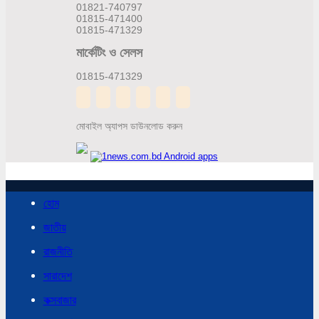
01821-740797
01815-471400
01815-471329
মার্কেটিং ও সেলস
01815-471329
মোবাইল অ্যাপস ডাউনলোড করুন
হোম
জাতীয়
রাজনীতি
সারাদেশ
কক্সবাজার