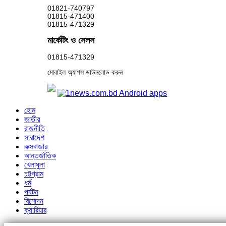
01821-740797
01815-471400
01815-471329
মার্কেটিং ও সেলস
01815-471329
মোবাইল অ্যাপস ডাউনলোড করুন
হোম
জাতীয়
রাজনীতি
সারাদেশ
কক্সবাজার
আন্তর্জাতিক
খেলাধুলা
চট্টগ্রাম
ধর্ম
পর্যটন
বিনোদন
ক্যারিয়ার