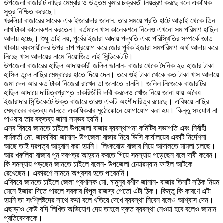
উপজেলা বাজারটি নাছির মেম্বার ও উত্তম কুমার চক্রবর্তী নিয়ন্ত্রণ করছে বলে একাধিক
সুত্র নিশ্চিত করেছে।
খরুলিয়া বাজারের সাবেক এক ইজারাদার জানান, তার সময়ে প্রতি হাটে আড়াই থেকে তিন
লাখ টাকা কালেকশন করতেন। বর্তমানে খাস কালেকশনে নিলেও এখনো সম পরিমাণ হাছিল
আদায় হচ্ছে। শুধু তাই নয়, পূর্বের ইজারা আদায় পদ্ধতি এবং পরিস্থিতির সম্পর্কে জ্ঞাত
থাকায় ব্যবসায়ীদের উপর চাপ প্রয়োগ করে জোর পূর্বক ইজারা সমপরিমাণ অর্থ আদায় করে
নিচ্ছে খাস আদায়ের নামে নিয়োজিত এই সিন্ডিকেটটি।
উপজেলা বাজারের হাছিল আদায়কারী জলিল জানান- বাজার থেকে দৈনিক ২০ হাজার টাকা
হাসিল তুলে নাছির মেম্বারের হাতে দিয়ে দেন। তবে ওই টাকা থেকে কত টাকা খাস আদায়ে
জমা দেন আর কত টাকা নিজেরা রাখেন তা জানাতে চাননি। জলিল নিজেকে বাজারটির
হাছিল আদায়ে দায়িত্বপ্রাপ্ত চাকরিজীবি দাবী করলেও খোঁজ নিয়ে জানা যায় অবৈধ
ইজারাদার সিন্ডিকেটে উক্ত বাজারে তারও একটি অংশীদারিত্ব রয়েছে। এবিষয়ে নাছির
মেম্বারের বক্তব্য জানতে একাধিকবার মুঠোফোনে যোগাযোগ করা হয়। কিন্তু সংযোগ না
পাওয়ায় তার বক্তব্য জানা সম্ভব হয়নি।
এসব বিষয়ে জানতে চাইলে উপজেলা বাজার ব্যবস্থাপনা কমিটির সভাপতি এবং নির্বাহী
কর্মকর্তা মো. জাকারিয়া জানান- উপজেলা বাজার নিয়ে ডিসি কার্যালয়ের একটি নির্দেশনা
আছে তাই দরপত্র আহ্বান করা হয়নি। লিংকরোড বাজার নিয়ে আদালতে মামলা চলছে।
আর খরুলিয়া বাজার পুন দরপত্র আহ্বান করতে গিয়ে সমস্যায় পড়েছেন বলে দাবী করেন।
কি সমস্যায় পড়ছেন জানতে চাইলে বলেন- উপজেলা চেয়ারম্যান ফাইল আটকে
রেখেছেন। একারণে সামনে অগ্রসর হতে পারেননি।
এবিষয়ে জানতে চাইলে জেলা প্রশাসক মো. মামুনুর রশীদ জানান- বাজার তিনটি সঠিক নিয়ম
মেনে ইজারা দিতে পারলে সরকার বিপুল রাজস্ব পেতো এটা ঠিক। কিন্তু কি কারণে এটা
হয়নি তা সংশ্লিষ্টদের সাথে কথা বলে খতিয়ে দেখে ব্যবস্থা নিবেন বলেও আশ্বাস দেন।
এছাড়াও কেউ যদি লিখিত অভিযোগ দেয় তাহলে দ্রুত ব্যবস্থা নেওয়া হবে বলেও জানান
প্রতিবেদককে।