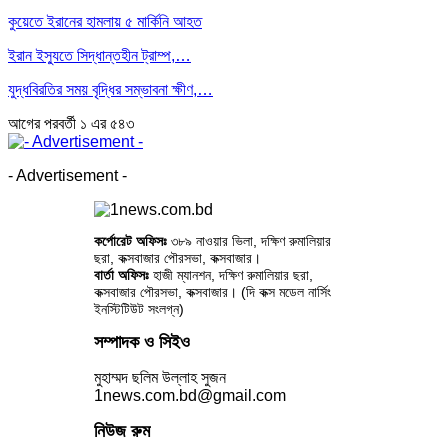
কুয়েতে ইরানের হামলায় ৫ মার্কিনি আহত
ইরান ইস্যুতে সিদ্ধান্তহীন ট্রাম্প,…
যুদ্ধবিরতির সময় বৃদ্ধির সম্ভাবনা ক্ষীণ,…
আগের
পরবর্তী
১ এর ৫৪৩
- Advertisement -
কর্পোরেট অফিসঃ
৩৮৯ নাওয়ার ভিলা, দক্ষিণ রুমালিয়ার
ছরা, কক্সবাজার পৌরসভা, কক্সবাজার।
বার্তা অফিসঃ
হাজী ম্যানশন, দক্ষিণ রুমালিয়ার ছরা,
কক্সবাজার পৌরসভা, কক্সবাজার। (দি কক্স মডেল নার্সিং
ইনস্টিটিউট সংলগ্ন)
সম্পাদক ও সিইও
মুহাম্মদ ছলিম উল্লাহ সুজন
1news.com.bd@gmail.com
নিউজ রুম