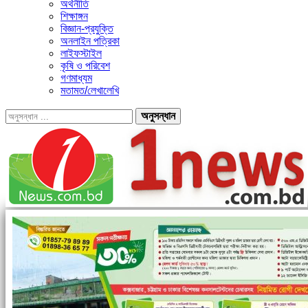
অর্থনীতি
শিক্ষাঙ্গন
বিজ্ঞান-প্রযুক্তি
অনলাইন পত্রিকা
লাইফস্টাইল
কৃষি ও পরিবেশ
গণমাধ্যম
মতামত/লেখালেখি