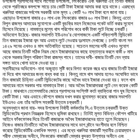
উপজেলা প্রশাসনের সাথে লাগোয়া উপজেলা, লিংকরোড এবং খরুলিয়া এই তিনটি বাজার
থেকে প্রতিবছর কমপক্ষে সাড়ে চার কোটি টাকা ইজারা আদায় করা হয়ে থাকে। এরমধ্যে
খরুলিয়া বাজারের সর্বশেষ সরকারী ডাক মূল্য ২ কোটি ৭০ লাখ টাকা বলে জানা যায়।
এছাড়াও উপজেলা বাজার ৫০ লাখ এবং লিংকরোড বাজার ৬০ লাখ টাকা। কিন্তু এতো
বিপুল রাজস্ব আদায়ের সুযোগকে একটি কুচক্রি মহল নিজেদের পকেট ভর্তি করার সুযোগ
হিসেবে নিয়েছে। নামমাত্র মূল্যে খাস পরিশোধ করে বাকী টাকা লুটে নিচ্ছে চক্রটি।
অভিযোগ উঠেছে- বাজার সভাপতি ইউএনও’র যোগসাজসে একটি শক্তিশালী সিন্ডিকেট
তিন বাজারের ইজারা লব্দ আয় এভাবে লুটে নেওয়ার দুঃসাহস দেখাচ্ছে। চলতি বাংলা সন
১৪২৯ সনের এখনও ৪ মাস অতিবাহিত হয়েছে। সচেতন মহলের দাবী এখনও সুযোগ
আছে বাজার তিনটি সঠিক নিয়ম মেনে ইজারাদারদের কাছে হস্তান্তর করলে বাকী ৮ মাস
থেকে সরকার বিপুল পরিমাণ টাকা রাজস্ব পাবে। তাদের দাবী- বাজার তিনটি যেন ন্যায়
সঙ্গত ভাবে খোলা ডাকে দেওয়া হয়।
স্থানীয়দের অভিযোগ- নানা অজুহাত সৃষ্টি করে বিগত কয়েক বছর ধরে বাজার তিনটি ইজারা
না দিয়ে খাস আদায়ের জন্য বাধ্য করা হয়। কিন্তু নামে খাস আদায় হলেও অঘোষিত ভাবে
তিন বাজারই চিহ্নিত একটি সিন্ডিকেটের কাছে অবৈধ ভাবে ইজারা দেওয়া হয়। ফলে খাস
আদায়ের নামে সরকার পায় নামমাত্র টাকা। আর অবৈধ ইজারাদাররা লুটে নেন কয়েক কোটি
টাকা। মাঝখানে তেলেসমাতির জোরে প্রশাসনের সংশ্লিষ্ট কর্তা ব্যাক্তিরা পান ঘুষ হিসেবে
কোটি টাকা। আর এভাবে কৌশলে বাজার দখল করার বন্দোবস্ত করেছে বাজার সভাপতি
ইউএনও এবং তাঁর অফিস সহকারী উত্তম চক্রবর্তী।
অনুসন্ধানে জানা যায়- সদর উপজেলা নির্বাহী কর্মকর্তার সি.এ উত্তম চক্রবর্তী উক্ত
সিন্ডিকেটের প্রধান নিয়ন্ত্রক হিসেবে ভূমিকা রাখছেন। তিনিই মূলত বিভিন্ন কৌশল খাটিয়ে
আইনে ফাঁকফোকর দিয়ে তিনটি বাজারকে অবৈধ ইজারাদারদের হাতে তুলে দিয়েছেন।
নিজেও বাজার তিনটিতে অবৈধ ইজারাদারদের সাথে ভাগ বন্টনে অংশীদার বলে নিশ্চিত
করেছে সিন্ডিকেটটির একাধিক সদস্য। এর মধ্যে খরুলিয়া বাজারটি স্থানীয় চেয়ারম্যান ও
শরীফ মেম্বারের অধীনে, লিংকরোড বাজারটি মেম্বার কুদরত উল্লাহর অধীনে এবং