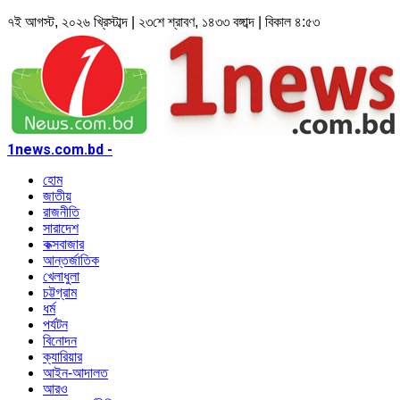
৭ই আগস্ট, ২০২৬ খ্রিস্টাব্দ | ২৩শে শ্রাবণ, ১৪৩৩ বঙ্গাব্দ | বিকাল ৪:৫৩
1news.com.bd -
হোম
জাতীয়
রাজনীতি
সারাদেশ
কক্সবাজার
আন্তর্জাতিক
খেলাধুলা
চট্টগ্রাম
ধর্ম
পর্যটন
বিনোদন
ক্যারিয়ার
আইন-আদালত
আরও