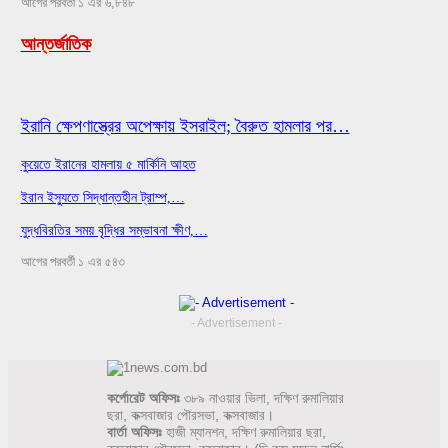
আগের
পরবর্তী
১ এর ৬,৮৪৮
আন্তর্জাতিক
ইরানি ক্ষেপণাস্ত্রের অপেক্ষায় ইসরাইল; বৈরুত হামলার পর…
কুয়েতে ইরানের হামলায় ৫ মার্কিনি আহত
ইরান ইস্যুতে সিদ্ধান্তহীন ট্রাম্প,…
যুদ্ধবিরতির সময় বৃদ্ধির সম্ভাবনা ক্ষীণ,…
আগের
পরবর্তী
১ এর ৫৪৩
- Advertisement -
কর্পোরেট অফিসঃ
৩৮৯ নাওয়ার ভিলা, দক্ষিণ রুমালিয়ার
ছরা, কক্সবাজার পৌরসভা, কক্সবাজার।
বার্তা অফিসঃ
হাজী ম্যানশন, দক্ষিণ রুমালিয়ার ছরা,