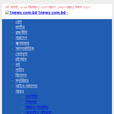
৬ই আগস্ট, ২০২৬ খ্রিস্টাব্দ | ২২শে শ্রাবণ, ১৪৩৩ বঙ্গাব্দ | বিকাল ৩:৫৩
1news.com.bd -
হোম
জাতীয়
রাজনীতি
সারাদেশ
কক্সবাজার
আন্তর্জাতিক
খেলাধুলা
চট্টগ্রাম
ধর্ম
পর্যটন
বিনোদন
ক্যারিয়ার
আইন-আদালত
আরও
অর্থনীতি
শিক্ষাঙ্গন
বিজ্ঞান-প্রযুক্তি
অনলাইন পত্রিকা