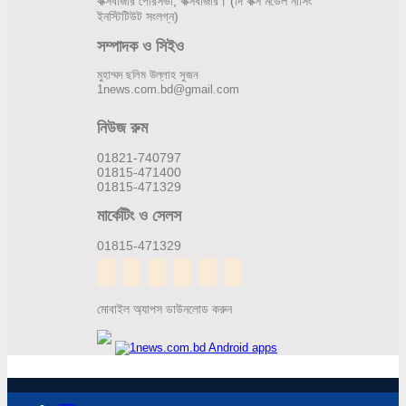
কক্সবাজার পৌরসভা, কক্সবাজার। (দি কক্স মডেল নার্সিং
ইনস্টিটিউট সংলগ্ন)
সম্পাদক ও সিইও
মুহাম্মদ ছলিম উল্লাহ সুজন
1news.com.bd@gmail.com
নিউজ রুম
01821-740797
01815-471400
01815-471329
মার্কেটিং ও সেলস
01815-471329
মোবাইল অ্যাপস ডাউনলোড করুন