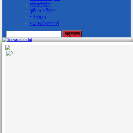
লাইফস্টাইল
কৃষি ও পরিবেশ
গণমাধ্যম
মতামত/লেখালেখি