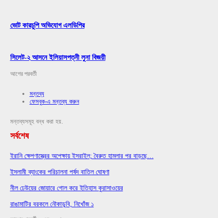
ভোট কারচুপি অভিযোগ এলডিপির
সিলেট-২ আসনে ইলিয়াসপত্নী লুনা বিজয়ী
আগের
পরবর্তী
মন্তব্য
ফেসবুক-এ মন্তব্য করুন
মন্তব্যসমূহ বন্ধ করা হয়.
সর্বশেষ
ইরানি ক্ষেপণাস্ত্রের অপেক্ষায় ইসরাইল; বৈরুত হামলার পর বাড়ছে…
ইসলামী ব্যাংকের পরিচালনা পর্ষদ বাতিল ঘোষণা
নীল ঢেউয়ের জোয়ারে গোল করে ইতিহাস কুরাসাওয়ের
রাঙামাটির বরকলে নৌকাডুবি, নিখোঁজ ১