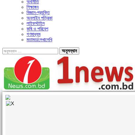
অর্থনীতি
শিক্ষাঙ্গন
বিজ্ঞান-প্রযুক্তি
অনলাইন পত্রিকা
লাইফস্টাইল
কৃষি ও পরিবেশ
গণমাধ্যম
মতামত/লেখালেখি