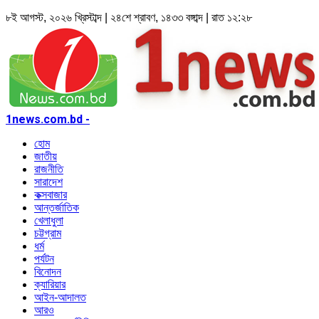
৮ই আগস্ট, ২০২৬ খ্রিস্টাব্দ | ২৪শে শ্রাবণ, ১৪৩৩ বঙ্গাব্দ | রাত ১২:২৮
1news.com.bd -
হোম
জাতীয়
রাজনীতি
সারাদেশ
কক্সবাজার
আন্তর্জাতিক
খেলাধুলা
চট্টগ্রাম
ধর্ম
পর্যটন
বিনোদন
ক্যারিয়ার
আইন-আদালত
আরও