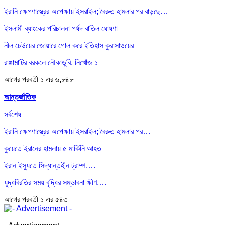
ইরানি ক্ষেপণাস্ত্রের অপেক্ষায় ইসরাইল; বৈরুত হামলার পর বাড়ছে…
ইসলামী ব্যাংকের পরিচালনা পর্ষদ বাতিল ঘোষণা
নীল ঢেউয়ের জোয়ারে গোল করে ইতিহাস কুরাসাওয়ের
রাঙামাটির বরকলে নৌকাডুবি, নিখোঁজ ১
আগের
পরবর্তী
১ এর ৬,৮৪৮
আন্তর্জাতিক
সর্বশেষ
ইরানি ক্ষেপণাস্ত্রের অপেক্ষায় ইসরাইল; বৈরুত হামলার পর…
কুয়েতে ইরানের হামলায় ৫ মার্কিনি আহত
ইরান ইস্যুতে সিদ্ধান্তহীন ট্রাম্প,…
যুদ্ধবিরতির সময় বৃদ্ধির সম্ভাবনা ক্ষীণ,…
আগের
পরবর্তী
১ এর ৫৪৩