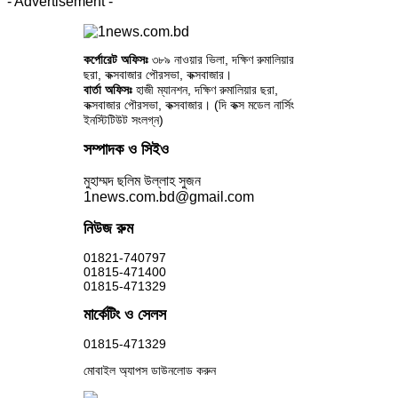
- Advertisement -
কর্পোরেট অফিসঃ
৩৮৯ নাওয়ার ভিলা, দক্ষিণ রুমালিয়ার
ছরা, কক্সবাজার পৌরসভা, কক্সবাজার।
বার্তা অফিসঃ
হাজী ম্যানশন, দক্ষিণ রুমালিয়ার ছরা,
কক্সবাজার পৌরসভা, কক্সবাজার। (দি কক্স মডেল নার্সিং
ইনস্টিটিউট সংলগ্ন)
সম্পাদক ও সিইও
মুহাম্মদ ছলিম উল্লাহ সুজন
1news.com.bd@gmail.com
নিউজ রুম
01821-740797
01815-471400
01815-471329
মার্কেটিং ও সেলস
01815-471329
মোবাইল অ্যাপস ডাউনলোড করুন