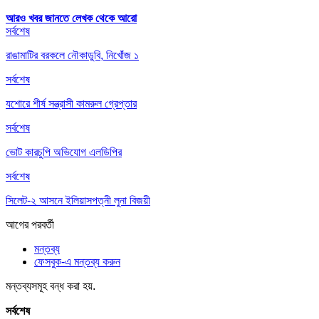
আরও খবর জানতে
লেখক থেকে আরো
সর্বশেষ
রাঙামাটির বরকলে নৌকাডুবি, নিখোঁজ ১
সর্বশেষ
যশোরে শীর্ষ সন্ত্রাসী কামরুল গ্রেপ্তার
সর্বশেষ
ভোট কারচুপি অভিযোগ এলডিপির
সর্বশেষ
সিলেট-২ আসনে ইলিয়াসপত্নী লুনা বিজয়ী
আগের
পরবর্তী
মন্তব্য
ফেসবুক-এ মন্তব্য করুন
মন্তব্যসমূহ বন্ধ করা হয়.
সর্বশেষ