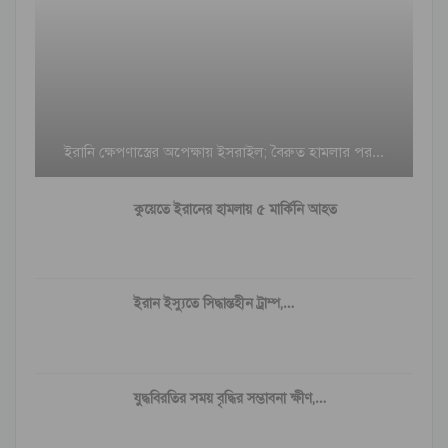
ইরানি ক্ষেপণাস্ত্রের অপেক্ষায় ইসরাইল; বৈরুত হামলার পর…
কুয়েতে ইরানের হামলায় ৫ মার্কিনি আহত
ইরান ইস্যুতে সিদ্ধান্তহীন ট্রাম্প,…
যুদ্ধবিরতির সময় বৃদ্ধির সম্ভাবনা ক্ষীণ,…