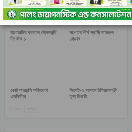
রাঙামাটির বরকলে নৌকাডুবি,
যশোরে শীর্ষ সন্ত্রাসী কামরুল
নিখোঁজ ১
গ্রেপ্তার
ভোট কারচুপি অভিযোগ
সিলেট-২ আসনে ইলিয়াসপত্নী
এলডিপির
লুনা বিজয়ী
আগের
পরবর্তী