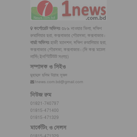
কর্পোরেট অফিসঃ
৩৮৯ নাওয়ার ভিলা, দক্ষিণ
রুমালিয়ার ছরা, কক্সবাজার পৌরসভা, কক্সবাজার।
বার্তা অফিসঃ
হাজী ম্যানশন, দক্ষিণ রুমালিয়ার ছরা,
কক্সবাজার পৌরসভা, কক্সবাজার। (দি কক্স মডেল
নার্সিং ইনস্টিটিউট সংলগ্ন)
সম্পাদক ও সিইও
মুহাম্মদ ছলিম উল্লাহ সুজন
1news.com.bd@gmail.com
নিউজ রুম
01821-740797
01815-471400
01815-471329
মার্কেটিং ও সেলস
01815-471329