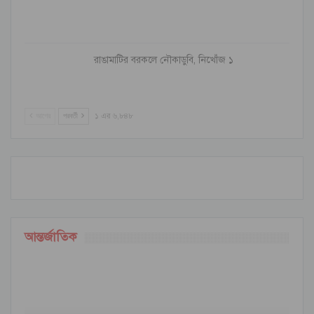
রাঙামাটির বরকলে নৌকাডুবি, নিখোঁজ ১
আগের
পরবর্তী
১ এর ৬,৮৪৮
আন্তর্জাতিক