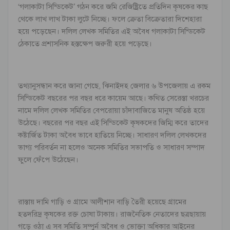
‘গলাকাটা সিন্ডিকেট’ গঠন করে জমি রেজিষ্ট্রিতে প্রতিদিন কৃষকের কাছ
থেকে লাখ লাখ টাকা লুটে নিচ্ছে। ফলে ক্রেতা বিক্রেতারা দিশেহারা
হয়ে পড়েছেন। দলিল লেখক সমিতির এই অবৈধ গলাকাটা সিন্ডিকেট
ঠেকাতে প্রশাসনিক হস্তক্ষেপ জরুরী হয়ে পড়েছে।
তথ্যানুসন্ধান করে জানা গেছে, ঝিনাইদহ জেলার ৬ উপজেলায় এ রকম
সিন্ডিকেট বছরের পর বছর ধরে কায়েম আছে। কথিত সেরেস্তা খরচের
নামে দলিল লেখক সমিতির বেপরোয়া চাঁদাবাজিতে মানুষ অতিষ্ঠ হয়ে
উঠেছে। বছরের পর বছর এই সিন্ডিকেট কৃষকদের জিম্মি করে তাদের
কষ্টার্জিত টাকা অবৈধ ভাবে হাতিয়ে নিচ্ছে। সাধারণ দলিল লেখকদের
ভাগ্য পরিবর্তন না হলেও অনেক সমিতির সভাপতি ও সাধারণ সম্পাদ
ফুলে ফেঁপে উঠেছেন।
রাস্তায় দামি গাড়ি ও গ্রামে আলীশান বাড়ি তৈরী হয়েছে গ্রামের
হতদরিদ্র কৃষকের রক্ত চোষা টাকায়। রাজনৈতিক নেতাদের ছত্রছায়ায়
গড়ে ওঠা এ সব সমিতি সম্পুর্ন অবৈধ ও ভোক্তা অধিকার আইনের