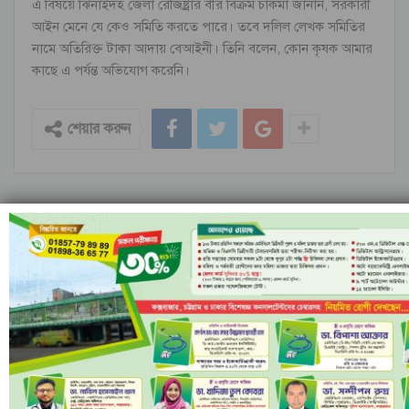
এ বিষয়ে ঝিনাইদহ জেলা রেজিষ্ট্রার বীর বিক্রম চাকমা জানান, সরকারী
আইন মেনে যে কেও সমিতি করতে পারে। তবে দলিল লেখক সমিতির
নামে অতিরিক্ত টাকা আদায় বেআইনী। তিনি বলেন, কোন কৃষক আমার
কাছে এ পর্যন্ত অভিযোগ করেনি।
শেয়ার করুন
আগের খবর
পরের খবর
দয়া করে আমাকে একটি কার্ড দিন-
ঝিনাইদহের ডিএসবিতে দুদফা ঘুষ
ঝিনাইদহের চাকলাপাড়ার আমেনা
পাসপোর্ট অফিসের ঘুষের পরেও কার
খাতুন
ভুলে কপাল পুড়লো স্বপ্না মজুমদারের ?
আরও খবর জানতে
লেখক থেকে আরো