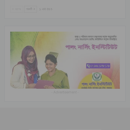
আগের
পরবর্তী
১ এর ৫৪৩
- Advertisement -