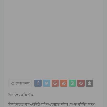
শেয়ার করুন
ঝিনাইদহ প্রতিনিধিঃ
ঝিনাইদহের সাব-রেজিষ্ট্রি অফিসগুলোতে দলিল লেখক সমিতির নামে