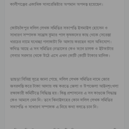
কালীগঞ্জের একাধিক সাবরেজিষ্টার অপমান অপদস্ত হয়েছেন।
কোটচাঁদপুর দলিল লেখক সমিতির সভাপতি ইসমাইল হোসেন ও
সাধারণ সম্পাদক সন্তোষ কুমার পাল কৃষকদের কাছ থেকে সেরেস্তা
খরচের নামে যথেচ্ছা গলাকাটা ফি আদায় করছেন বলে অভিযোগ।
কথিত আছে এ সব সমিতির নেতাদের কেও ভ্যান চালক ও ইটভাটার
লেবার সরদার থেকে উঠে এসে এখন কোটি কোটি টাকার মালিক।
তাছড়া বিভিন্ন সুত্রে জানা গেছে, দলিল লেখক সমিতির নামে জোর
জবরদস্তি করে টাকা আদায় বন্ধ করতে জেলা ও উপজেলা আইনশৃংখলা
রক্ষাকারী কমিটিতে সিদ্ধিান্ত হয়। কিন্তু প্রশাসনের এ সব কাগুজে সিদ্ধান্ত
কেও আমলে নেন নি। তবে ঝিনাইদহের কোন দলিল লেখক সমিতির
সভাপতি ও সাধারণ সম্পাদক এ নিয়ে কথা বলতে চান নি।