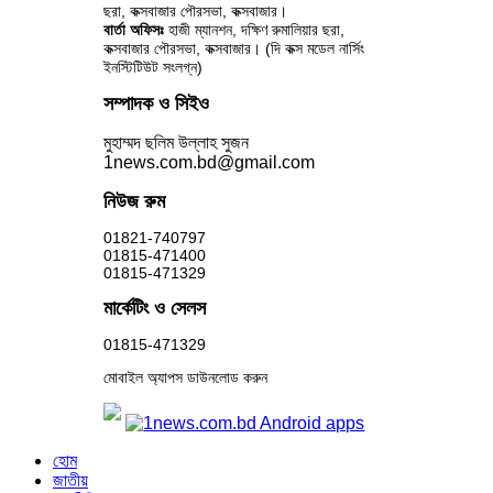
ছরা, কক্সবাজার পৌরসভা, কক্সবাজার।
বার্তা অফিসঃ
হাজী ম্যানশন, দক্ষিণ রুমালিয়ার ছরা,
কক্সবাজার পৌরসভা, কক্সবাজার। (দি কক্স মডেল নার্সিং
ইনস্টিটিউট সংলগ্ন)
সম্পাদক ও সিইও
মুহাম্মদ ছলিম উল্লাহ সুজন
1news.com.bd@gmail.com
নিউজ রুম
01821-740797
01815-471400
01815-471329
মার্কেটিং ও সেলস
01815-471329
মোবাইল অ্যাপস ডাউনলোড করুন
হোম
জাতীয়