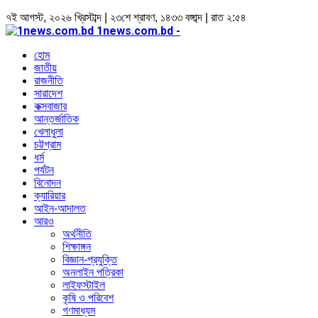
৭ই আগস্ট, ২০২৬ খ্রিস্টাব্দ | ২৩শে শ্রাবণ, ১৪৩৩ বঙ্গাব্দ | রাত ২:৫৪
1news.com.bd -
হোম
জাতীয়
রাজনীতি
সারাদেশ
কক্সবাজার
আন্তর্জাতিক
খেলাধুলা
চট্টগ্রাম
ধর্ম
পর্যটন
বিনোদন
ক্যারিয়ার
আইন-আদালত
আরও
অর্থনীতি
শিক্ষাঙ্গন
বিজ্ঞান-প্রযুক্তি
অনলাইন পত্রিকা
লাইফস্টাইল
কৃষি ও পরিবেশ
গণমাধ্যম