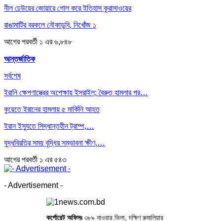
নীল ঢেউয়ের জোয়ারে গোল করে ইতিহাস কুরাসাওয়ের
রাঙামাটির বরকলে নৌকাডুবি, নিখোঁজ ১
আগের
পরবর্তী
১ এর ৬,৮৪৮
আন্তর্জাতিক
সর্বশেষ
ইরানি ক্ষেপণাস্ত্রের অপেক্ষায় ইসরাইল; বৈরুত হামলার পর…
কুয়েতে ইরানের হামলায় ৫ মার্কিনি আহত
ইরান ইস্যুতে সিদ্ধান্তহীন ট্রাম্প,…
যুদ্ধবিরতির সময় বৃদ্ধির সম্ভাবনা ক্ষীণ,…
আগের
পরবর্তী
১ এর ৫৪৩
- Advertisement -
কর্পোরেট অফিসঃ
৩৮৯ নাওয়ার ভিলা, দক্ষিণ রুমালিয়ার