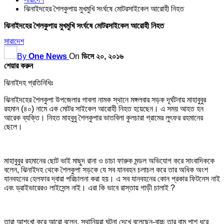
ঝিনাইদহের শৈলকুপায় মুখমুখি সংর্ঘষে মোটরসাইকেল আরোহী নিহত
ঝিনাইদহের শৈলকুপায় মুখমুখি সংর্ঘষে মোটরসাইকেল আরোহী নিহত
সারাদেশ
By
One News
On
ডিসে ২০, ২০১৬
শেয়ার করুন
ঝিনাইদহ প্রতিনিধিঃ
ঝিনাইদহের শৈলকুপা উপজেলার গাবলা নামক স্থানে মঙ্গলবার সড়ক দূর্ঘটনায় মাহাবুবুর
রহমান (৪০) নামে এক মোটর সাইকেল আরোহী নিহত হয়েছেন। এ সময় আহত হন
আরেক ব্যক্তি। নিহত মাহবুবু শৈলকুপার ভাতবিলা কুলচারা গ্রামের লুৎফর রহমানের
ছেলে।
মাহাবুবুর রহমানের ছোট ভাই মাছুদ রানা ও চাচা ফারুক মন্ডল অভিযোগ করে সাংবাদিককে
বলেন, ঝিনাইদহ থেকে শৈলকুপা সড়কে যে সব যানবহন চলাচল করে তার অধিক অংশ
যানবহনের হেলফার দ্বারা পরিচালনা করা হয়। এ সব যানবহনের কোন প্রকার ফিটনেস নাই
এবং ড্রাইভারেরও লাইসেন্স নাই। এরা কি ভাবে রাস্তায় গাড়ী চালাই ?
তারা আশংখা করে আরো বলেন, স্থানিয়রা ঘটনা দেখে বলেছেন-বাচ্চু তার বাম পাশ ধরে