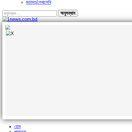
মতামত/লেখালেখি
হোম
সারাদেশ