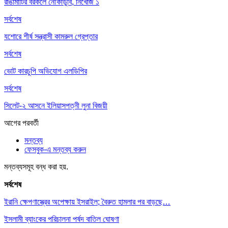
রাঙামাটির বরকলে নৌকাডুবি, নিখোঁজ ১
সর্বশেষ
যশোরে শীর্ষ সন্ত্রাসী কামরুল গ্রেপ্তার
সর্বশেষ
ভোট কারচুপি অভিযোগ এলডিপির
সর্বশেষ
সিলেট-২ আসনে ইলিয়াসপত্নী লুনা বিজয়ী
আগের
পরবর্তী
মন্তব্য
ফেসবুক-এ মন্তব্য করুন
মন্তব্যসমূহ বন্ধ করা হয়.
সর্বশেষ
ইরানি ক্ষেপণাস্ত্রের অপেক্ষায় ইসরাইল; বৈরুত হামলার পর বাড়ছে…
ইসলামী ব্যাংকের পরিচালনা পর্ষদ বাতিল ঘোষণা