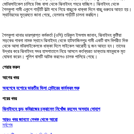
মোটরসাইকেল চালিয়ে নিজ বাসা থেকে ঝিনাইদহ শহরে যাচ্ছিল। ঝিনাইদহ থেকে
শৈলকুপা গামী একুশে গাড়ীটি উল্টা পথে গিয়ে বাচ্চুকে ধাক্কা দিলে বাচ্চু গুরুতর আহত হয়।
স্থানিয়দের সুত্রমতে জানা গেছে, হেলফার গাড়ীটি চালনা করছিল।
শৈলকুপা থানার ভারপ্রাপ্ত কর্মকর্তা (ওসি) তরিকুল ইসলাম জানান, ঝিনাইদহ কুষ্টিয়া
সড়কের গাবলা নামক স্থানে ঝিনাইদহ থেকে হাটফাজিলপুর গামী একটি বাস বিপরীত দিক
থেকে আসা মটরসাইকেলকে ধাক্কা দিলে সাইকেল আরোহী দু জন আহত হন। তাদের
উদ্ধার করে ঝিনাইদহ সদর হাসপাতালে নিয়ে আসলে কর্তব্যরত ডাক্তার মাহবুবকে মৃত
ঘোষনা করেন। পুলিশ বাসটি আটক করলেও চালক পালিয়ে গেছে।
শেয়ার করুন
আগের খবর
অবশেষে যশোরে ভারতীয় ভিসা সেন্টারের কার্যক্রম শুরু
পরের খবর
ঝিনাইদহে ভন্ড কবিরাজের চক্রান্তে নিখোঁজ রহস্যে অসহায় সোহাগ
আরও খবর জানতে
লেখক থেকে আরো
সর্বশেষ