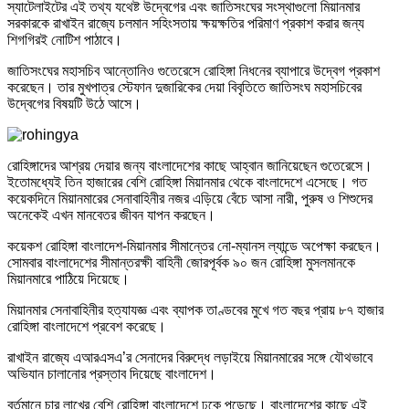
স্যাটেলাইটের এই তথ্য যথেষ্ট উদ্বেগের এবং জাতিসংঘের সংস্থাগুলো মিয়ানমার
সরকারকে রাখাইন রাজ্যে চলমান সহিংসতায় ক্ষয়ক্ষতির পরিমাণ প্রকাশ করার জন্য
শিগগিরই নোটিশ পাঠাবে।
জাতিসংঘের মহাসচিব আন্তোনিও গুতেরেসে রোহিঙ্গা নিধনের ব্যাপারে উদ্বেগ প্রকাশ
করেছেন। তার মুখপাত্র স্টেফান দুজারিকের দেয়া বিবৃতিতে জাতিসংঘ মহাসচিবের
উদ্বেগের বিষয়টি উঠে আসে।
রোহিঙ্গাদের আশ্রয় দেয়ার জন্য বাংলাদেশের কাছে আহ্বান জানিয়েছেন গুতেরেসে।
ইতোমধ্যেই তিন হাজারের বেশি রোহিঙ্গা মিয়ানমার থেকে বাংলাদেশে এসেছে। গত
কয়েকদিনে মিয়ানমারের সেনাবাহিনীর নজর এড়িয়ে বেঁচে আসা নারী, পুরুষ ও শিশুদের
অনেকেই এখন মানবেতর জীবন যাপন করছেন।
কয়েকশ রোহিঙ্গা বাংলাদেশ-মিয়ানমার সীমান্তের নো-ম্যানস ল্যান্ডে অপেক্ষা করছেন।
সোমবার বাংলাদেশের সীমান্তরক্ষী বাহিনী জোরপূর্বক ৯০ জন রোহিঙ্গা মুসলমানকে
মিয়ানমারে পাঠিয়ে দিয়েছে।
মিয়ানমার সেনাবাহিনীর হত্যাযজ্ঞ এবং ব্যাপক তাণ্ডবের মুখে গত বছর প্রায় ৮৭ হাজার
রোহিঙ্গা বাংলাদেশে প্রবেশ করেছে।
রাখাইন রাজ্যে এআরএসএ’র সেনাদের বিরুদ্ধে লড়াইয়ে মিয়ানমারের সঙ্গে যৌথভাবে
অভিযান চালানোর প্রস্তাব দিয়েছে বাংলাদেশ।
বর্তমানে চার লাখের বেশি রোহিঙ্গা বাংলাদেশে ঢুকে পড়েছে। বাংলাদেশের কাছে এই