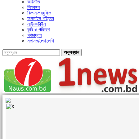
অর্থনীতি
শিক্ষাঙ্গন
বিজ্ঞান-প্রযুক্তি
অনলাইন পত্রিকা
লাইফস্টাইল
কৃষি ও পরিবেশ
গণমাধ্যম
মতামত/লেখালেখি