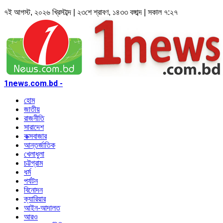
৭ই আগস্ট, ২০২৬ খ্রিস্টাব্দ | ২৩শে শ্রাবণ, ১৪৩৩ বঙ্গাব্দ | সকাল ৭:২৭
1news.com.bd -
হোম
জাতীয়
রাজনীতি
সারাদেশ
কক্সবাজার
আন্তর্জাতিক
খেলাধুলা
চট্টগ্রাম
ধর্ম
পর্যটন
বিনোদন
ক্যারিয়ার
আইন-আদালত
আরও