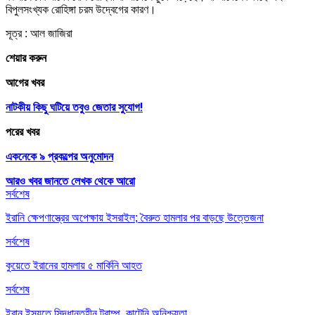
বিপুলসংখ্যক রোহিঙ্গা চরম উদ্বেগের কারণ।
সূত্র : আল জাজিরা
শেয়ার করুন
আগের খবর
নাটকীয় কিছু ঘটিয়ে তবুও জেতার সুযোগ!
পরের খবর
একনেকে ৯ প্রকল্পের অনুমোদন
আরও খবর জানতে
লেখক থেকে আরো
সর্বশেষ
ইরানি ক্ষেপণাস্ত্রের অপেক্ষায় ইসরাইল; বৈরুত হামলার পর বাড়ছে উত্তেজনা
সর্বশেষ
কুয়েতে ইরানের হামলায় ৫ মার্কিনি আহত
সর্বশেষ
ইরান ইস্যুতে সিদ্ধান্তহীন ট্রাম্প, কাটেনি অনিশ্চয়তা