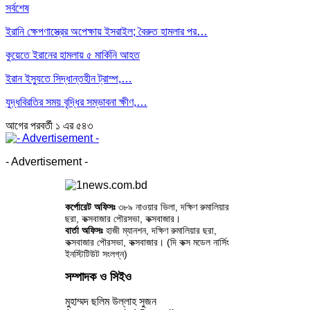
সর্বশেষ
ইরানি ক্ষেপণাস্ত্রের অপেক্ষায় ইসরাইল; বৈরুত হামলার পর…
কুয়েতে ইরানের হামলায় ৫ মার্কিনি আহত
ইরান ইস্যুতে সিদ্ধান্তহীন ট্রাম্প,…
যুদ্ধবিরতির সময় বৃদ্ধির সম্ভাবনা ক্ষীণ,…
আগের
পরবর্তী
১ এর ৫৪৩
- Advertisement -
কর্পোরেট অফিসঃ
৩৮৯ নাওয়ার ভিলা, দক্ষিণ রুমালিয়ার
ছরা, কক্সবাজার পৌরসভা, কক্সবাজার।
বার্তা অফিসঃ
হাজী ম্যানশন, দক্ষিণ রুমালিয়ার ছরা,
কক্সবাজার পৌরসভা, কক্সবাজার। (দি কক্স মডেল নার্সিং
ইনস্টিটিউট সংলগ্ন)
সম্পাদক ও সিইও
মুহাম্মদ ছলিম উল্লাহ সুজন