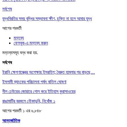
সর্বশেষ
যুদ্ধবিরতির সময় বৃদ্ধির সম্ভাবনা ক্ষীণ, চুক্তি না হলে আবার যুদ্ধ
আগের
পরবর্তী
মন্তব্য
ফেসবুক-এ মন্তব্য করুন
মন্তব্যসমূহ বন্ধ করা হয়.
সর্বশেষ
ইরানি ক্ষেপণাস্ত্রের অপেক্ষায় ইসরাইল; বৈরুত হামলার পর বাড়ছে…
ইসলামী ব্যাংকের পরিচালনা পর্ষদ বাতিল ঘোষণা
নীল ঢেউয়ের জোয়ারে গোল করে ইতিহাস কুরাসাওয়ের
রাঙামাটির বরকলে নৌকাডুবি, নিখোঁজ ১
আগের
পরবর্তী
১ এর ৬,৮৪৮
আন্তর্জাতিক