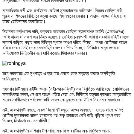
আন্তর্জাতিক মানবাধিকার সংগঠন হিউম্যান রাইটস ওয়াচ।
মানবাধিকার কর্মী এবং রাখাইনের রোহিঙ্গা মুসলমানদের অভিযোগ, নিরস্ত্র রোহিঙ্গা নারী,
পুরুষ ও শিশুদের নির্বিচারে হত্যা করছে মিয়ানমারের সেনারা। এছাড়া আগুন ধরিয়ে দেয়া
হচ্ছে রোহিঙ্গাদের ঘরবাড়িতে।
মিয়ানমার কর্তৃপক্ষের দাবি, শুক্রবার আরাকান রোহিঙ্গা স্যালভেশন আর্মির (এআরএসএ)
‘জঙ্গি হামলায়’ একশ জন নিহত হয়েছে। রোহিঙ্গা চরমপন্থী জঙ্গিরা সরকারি বাহিনীর সঙ্গে
সংঘর্ষে জড়িয়ে পড়ার সময় বিভিন্ন স্থানে আগুন ধরিয়ে দিচ্ছে। অথচ রোহিঙ্গারা আগুন
ধরিয়ে দেয়ার সেই দোষ সেনাবাহিনীর ওপর চাপিয়ে দিচ্ছে। নির্বিচারে মানুষ হত্যার
অভিযোগও ভিত্তিহীন বলে দাবি করেছে মিয়ানমার সরকার।
তবে সরকারের এক মুখপাত্র এ ব্যাপারে কোনো রকম মন্তব্য করতে অস্বীকৃতি
জানিয়েছেন।
মঙ্গলবার হিউম্যান রাইটস ওয়াচ (এইচআরডব্লিউ) এক বিবৃতিতে জানিয়েছে, রোহিঙ্গাদের
মানবাধিকার লঙ্ঘন, সেখানে আগুন ধরিয়ে দেয়া এবং নির্বিচারে হত্যার ব্যাপারে আন্তর্জাতিক
মানের স্বাধীনভাবে পর্যবেক্ষণকারী সংস্থাকে ঢুকতে দেয়া উচিত মিয়ানমার সরকারের।
এইচআরডব্লিউ বলছে, একশ কিলোমিটারজুড়ে আগুন জ্বলছে। ২০১৬ সালে অতিষ্ঠ
রোহিঙ্গা মুসলমানরা হামলা চালানোর পর দেড় হাজারের বেশি বাড়ি পুড়িয়ে ধ্বংস করে
দিয়েছে মিয়ানমারের সেনাবাহিনী।
এইচআরডব্লিউ’র এশিয়ার উপ-পরিচালক ফিল রবার্টসন এক বিবৃতিতে জানান,