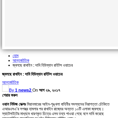
হোম
আন্তর্জাতিক
জ্বলছে রাখাইন : দাবি হিউম্যান রাইটস ওয়াচের
জ্বলছে রাখাইন : দাবি হিউম্যান রাইটস ওয়াচের
আন্তর্জাতিক
By
1 news2
On
আগ ২৯, ২০১৭
শেয়ার করুন
ওয়ান নিউজ ডেক্সঃ
মিয়ানমারের আইন-শৃঙ্খলা বাহিনীর সদস্যদের নিরাপত্তা চৌকিতে
এআরএসএ’র সশস্ত্র হামলার পর রাখাইন রাজ্যের অন্তত ১০টি এলাকা জ্বলছে।
স্যাটেলাইটের মাধ্যমে ধারণকৃত চিত্রে এসব তথ্য পাওয়া গেছে বলে দাবি করেছে