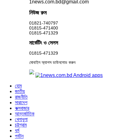
1news.com.bd@gmail.com
নিউজ রুম
01821-740797
01815-471400
01815-471329
মার্কেটিং ও সেলস
01815-471329
মোবাইল অ্যাপস ডাউনলোড করুন
হোম
জাতীয়
রাজনীতি
সারাদেশ
কক্সবাজার
আন্তর্জাতিক
খেলাধুলা
চট্টগ্রাম
ধর্ম
পর্যটন