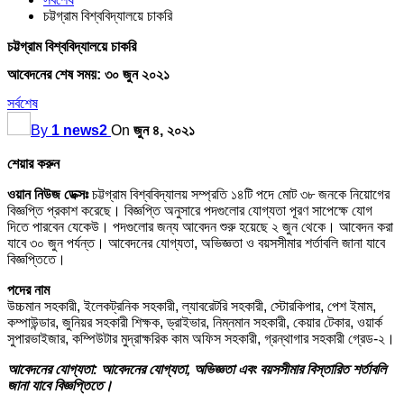
চট্টগ্রাম বিশ্ববিদ্যালয়ে চাকরি
চট্টগ্রাম বিশ্ববিদ্যালয়ে চাকরি
আবেদনের শেষ সময়: ৩০ জুন ২০২১
সর্বশেষ
By
1 news2
On
জুন ৪, ২০২১
শেয়ার করুন
ওয়ান নিউজ ডেক্সঃ
চট্টগ্রাম বিশ্ববিদ্যালয় সম্প্রতি ১৪টি পদে মোট ৩৮ জনকে নিয়োগের
বিজ্ঞপ্তি প্রকাশ করেছে। বিজ্ঞপ্তি অনুসারে পদগুলোর যোগ্যতা পূরণ সাপেক্ষে যোগ
দিতে পারবেন যেকেউ। পদগুলোর জন্য আবেদন শুরু হয়েছে ২ জুন থেকে। আবেদন করা
যাবে ৩০ জুন পর্যন্ত। আবেদনের যোগ্যতা, অভিজ্ঞতা ও বয়সসীমার শর্তাবলি জানা যাবে
বিজ্ঞপ্তিতে।
পদের নাম
উচ্চমান সহকারী, ইলেকট্রনিক সহকারী, ল্যাবরেটরি সহকারী, স্টোরকিপার, পেশ ইমাম,
কম্পাউন্ডার, জুনিয়র সহকারী শিক্ষক, ড্রাইভার, নিম্নমান সহকারী, কেয়ার টেকার, ওয়ার্ক
সুপারভাইজার, কম্পিউটার মুদ্রাক্ষরিক কাম অফিস সহকারী, গ্রন্থাগার সহকারী গ্রেড-২।
আবেদনের যোগ্যতা: আবেদনের যোগ্যতা, অভিজ্ঞতা এবং বয়সসীমার বিস্তারিত শর্তাবলি
জানা যাবে বিজ্ঞপ্তিতে।