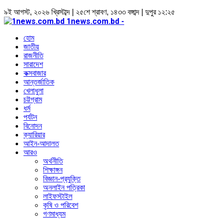
৯ই আগস্ট, ২০২৬ খ্রিস্টাব্দ | ২৫শে শ্রাবণ, ১৪৩৩ বঙ্গাব্দ | দুপুর ১২:২৫
1news.com.bd -
হোম
জাতীয়
রাজনীতি
সারাদেশ
কক্সবাজার
আন্তর্জাতিক
খেলাধুলা
চট্টগ্রাম
ধর্ম
পর্যটন
বিনোদন
ক্যারিয়ার
আইন-আদালত
আরও
অর্থনীতি
শিক্ষাঙ্গন
বিজ্ঞান-প্রযুক্তি
অনলাইন পত্রিকা
লাইফস্টাইল
কৃষি ও পরিবেশ
গণমাধ্যম