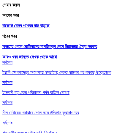
শেয়ার করুন
আগের খবর
বাজেটে যেসব পণ্যের দাম বাড়ছে
পরের খবর
ক্ষমতায় গেলে রোহিঙ্গাদের নাগরিকত্ব দেবে মিয়ানমার ঐক্য সরকার
আরও খবর জানতে
লেখক থেকে আরো
সর্বশেষ
ইরানি ক্ষেপণাস্ত্রের অপেক্ষায় ইসরাইল; বৈরুত হামলার পর বাড়ছে উত্তেজনা
সর্বশেষ
ইসলামী ব্যাংকের পরিচালনা পর্ষদ বাতিল ঘোষণা
সর্বশেষ
নীল ঢেউয়ের জোয়ারে গোল করে ইতিহাস কুরাসাওয়ের
সর্বশেষ
রাঙামাটির বরকলে নৌকাডুবি, নিখোঁজ ১