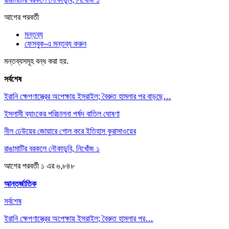
আগের
পরবর্তী
মন্তব্য
ফেসবুক-এ মন্তব্য করুন
মন্তব্যসমূহ বন্ধ করা হয়.
সর্বশেষ
ইরানি ক্ষেপণাস্ত্রের অপেক্ষায় ইসরাইল; বৈরুত হামলার পর বাড়ছে…
ইসলামী ব্যাংকের পরিচালনা পর্ষদ বাতিল ঘোষণা
নীল ঢেউয়ের জোয়ারে গোল করে ইতিহাস কুরাসাওয়ের
রাঙামাটির বরকলে নৌকাডুবি, নিখোঁজ ১
আগের
পরবর্তী
১ এর ৬,৮৪৮
আন্তর্জাতিক
সর্বশেষ
ইরানি ক্ষেপণাস্ত্রের অপেক্ষায় ইসরাইল; বৈরুত হামলার পর…