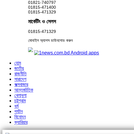
01821-740797
01815-471400
01815-471329
মার্কেটিং ও সেলস
01815-471329
মোবাইল অ্যাপস ডাউনলোড করুন
হোম
জাতীয়
রাজনীতি
সারাদেশ
কক্সবাজার
আন্তর্জাতিক
খেলাধুলা
চট্টগ্রাম
ধর্ম
পর্যটন
বিনোদন
ক্যারিয়ার