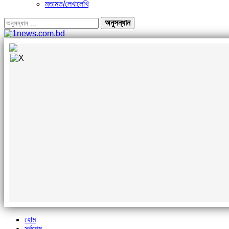
মতামত/লেখালেখি
হোম
সর্বশেষ