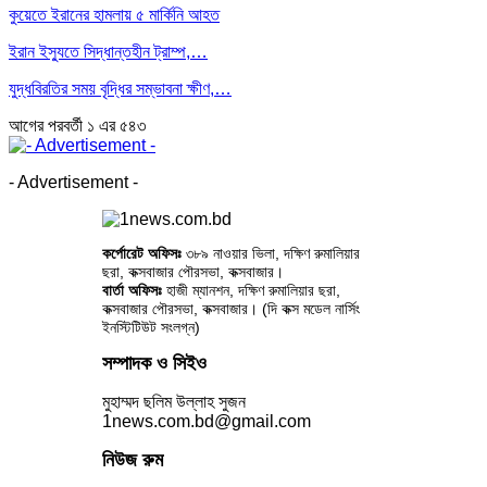
কুয়েতে ইরানের হামলায় ৫ মার্কিনি আহত
ইরান ইস্যুতে সিদ্ধান্তহীন ট্রাম্প,…
যুদ্ধবিরতির সময় বৃদ্ধির সম্ভাবনা ক্ষীণ,…
আগের
পরবর্তী
১ এর ৫৪৩
- Advertisement -
কর্পোরেট অফিসঃ
৩৮৯ নাওয়ার ভিলা, দক্ষিণ রুমালিয়ার
ছরা, কক্সবাজার পৌরসভা, কক্সবাজার।
বার্তা অফিসঃ
হাজী ম্যানশন, দক্ষিণ রুমালিয়ার ছরা,
কক্সবাজার পৌরসভা, কক্সবাজার। (দি কক্স মডেল নার্সিং
ইনস্টিটিউট সংলগ্ন)
সম্পাদক ও সিইও
মুহাম্মদ ছলিম উল্লাহ সুজন
1news.com.bd@gmail.com
নিউজ রুম