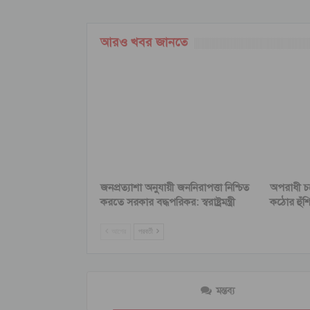
আরও খবর জানতে
জনপ্রত্যাশা অনুযায়ী জননিরাপত্তা নিশ্চিত
অপরাধী চক
করতে সরকার বদ্ধপরিকর: স্বরাষ্ট্রমন্ত্রী
কঠোর হুঁশিয়ার
আগের
পরবর্তী
মন্তব্য