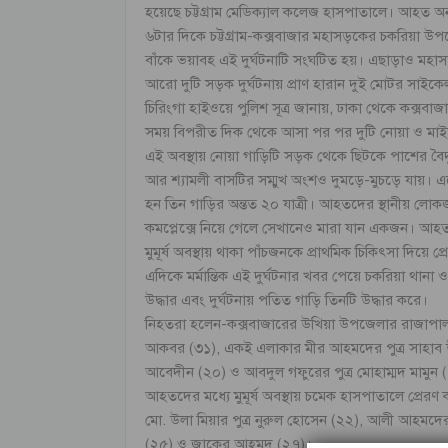
হয়েছে চট্টগ্রাম মেডিক্যাল কলেজ হাসপাতালে। আহত অন
৬টার দিকে চট্টগ্রাম-কক্সবাজার মহাসড়কের চকরিয়া উপ
বাঁকে ভয়াবহ এই দুর্ঘটনাটি সংঘটিত হয়। এছাড়াও মহাস
আরো দুটি সড়ক দুর্ঘটনায় প্রাণ হারান দুই মোটর সাইকে
চিরিংগা হাইওয়ে পুলিশ সূত্র জানায়, ঢাকা থেকে কক্সব
সময় বিপরীত দিক থেকে আসা পর পর দুটি নোয়া ও মাইক
এই অবস্থায় নোয়া গাড়িটি সড়ক থেকে ছিটকে পাশের বৈদ
আর শ্যামলী বাসটির সম্মুখ অংশও দুমড়ে-মুচড়ে যায়। এ
হন তিন গাড়ির অন্তত ২০ যাত্রী। আহতদের স্থানীয় লোকজনে
কমপ্লেক্সে নিয়ে গেলে সেখানেও মারা যান একজন। আহ
মুমূর্ষ অবস্থায় থাকা পাঁচজনকে প্রাথমিক চিকিৎসা দিয়ে প
এদিকে মর্মান্তিক এই দুর্ঘটনার খবর পেয়ে চকরিয়া থানা ও
উদ্ধার এবং দুর্ঘটনায় পতিত গাড়ি তিনটি উদ্ধার করে।
নিহতরা হলেন-কক্সবাজারের উখিয়া উপজেলার রাজাপালং ই
আকবর (৩১), একই এলাকার মীর আহমদের পুত্র সাহাব উদ্দ
আবেদীন (২০) ও আবদুল গফুরের পুত্র মোহাম্মদ মামুন 
আহতদের মধ্যে মুমূর্ষ অবস্থায় চমেক হাসপাতালে প্রেরণ
মো. উলা মিয়ার পুত্র নুরুল হোসেন (২২), আলী আহমদের 
(২৫) ও জাকের আহমদ (২৭)।