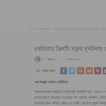
হোম
কক্সবাজার
চকরিয়ায় তিনটি সড়ক দুর্ঘটনায় ৬জন নিহত, আ
চকরিয়ায় তিনটি সড়ক দুর্ঘটনা
On
মার্চ ৩, ২০১৮
By
1 News
শেয়ার করুন
এম মনছুর আলম, চকরিয়াঃ
কক্সবাজারের চকরিয়ায় যাত্রীবাহী শ্যামলী বাস, নোয়া ও ম
হাসপাতালে নেওয়ার পর মারা যান আরো একজন। এনিয়ে 
হয়েছেন তিন গাড়ির অন্তত ২০ যাত্রী। তন্মধ্যে মুমূর্ষ অবস্