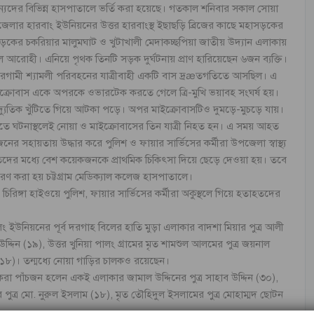
্যদের বিভিন্ন হাসপাতালে ভর্তি করা হয়েছে। গতকাল শনিবার সকাল সোয়া
জেলার হারবাং ইউনিয়নের উত্তর হারবাংস্থ ইছাছড়ি ব্রিজের কাছে মহাসড়কের
ড়কের চকরিয়ার মালুমঘাট ও খুটাখালী মেদাকচ্ছপিয়া জাতীয় উদ্যান এলাকায়
ল আরোহী। এনিয়ে পৃথক তিনটি সড়ক দুর্ঘটনায় প্রাণ হারিয়েছেন ৬জন ব্যক্তি।
াজারগামী শ্যামলী পরিবহনের যাত্রীবাহী একটি বাস দ্রæতগতিতে আসছিল। এ
্রোবাস একে অপরকে ওভারটেক করতে গেলে ত্রি-মুখি ভয়াবহ সংঘর্ষ হয়।
্যুতিক খুঁটিতে গিয়ে আটকা পড়ে। অপর মাইক্রোবাসটিও দুমড়ে-মুচড়ে যায়।
তে ঘটনাস্থলেই নোয়া ও মাইক্রোবাসের তিন যাত্রী নিহত হন। এ সময় আহত
র সহায়তায় উদ্ধার করে পুলিশ ও ফায়ার সার্ভিসের কর্মীরা উপজেলা স্বাস্থ্য
তদের মধ্যে বেশ কয়েকজনকে প্রাথমিক চিকিৎসা দিয়ে ছেড়ে দেওয়া হয়। তবে
্রেরণ করা হয় চট্টগ্রাম মেডিক্যাল কলেজ হাসপাতালে।
 চিরিঙ্গা হাইওয়ে পুলিশ, ফায়ার সার্ভিসের কর্মীরা অকুস্থলে গিয়ে হতাহতদের
উনিয়নের পূর্ব দরগাহ বিলের হাতি মুড়া এলাকার বাদশা মিয়ার পুত্র আলী
িন (১৯), উত্তর খুনিয়া পালং গ্রামের মৃত শামশুল আলমের পুত্র জয়নাল
(১৮)। তন্মধ্যে নোয়া গাড়ির চালকও রয়েছেন।
 করা পাঁচজন হলেন একই এলাকার জামাল উদ্দিনের পুত্র সাহাব উদ্দিন (৩০),
পুত্র মো. নুরুল ইসলাম (১৮), মৃত তৌহিদুল ইসলামের পুত্র মোহাম্মদ ছোটন