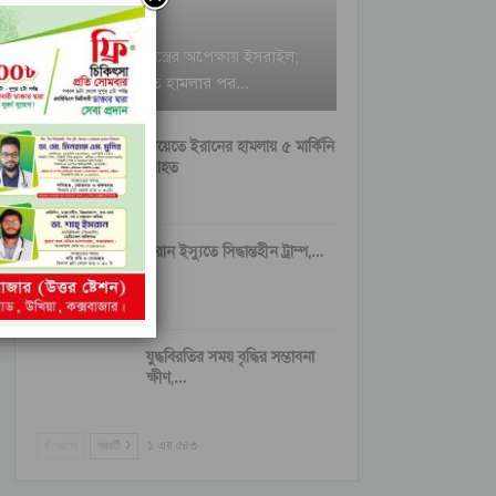
ইরানি ক্ষেপণাস্ত্রের অপেক্ষায় ইসরাইল;
বৈরুত হামলার পর…
কুয়েতে ইরানের হামলায় ৫ মার্কিনি
আহত
ইরান ইস্যুতে সিদ্ধান্তহীন ট্রাম্প,…
যুদ্ধবিরতির সময় বৃদ্ধির সম্ভাবনা
ক্ষীণ,…
আগের
পরবর্তী
১ এর ৫৪৩