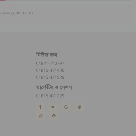
মন্তব্যসমূহ বন্ধ করা হয়.
নিউজ রুম
01821-740797
01815-471400
01815-471329
মার্কেটিং ও সেলস
01815-471329