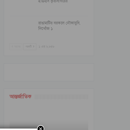
ইতিহাস কুরাসাওয়ের
রাঙামাটির বরকলে নৌকাডুবি,
নিখোঁজ ১
আগের
পরবর্তী
১ এর ৬,৮৪৮
আন্তর্জাতিক