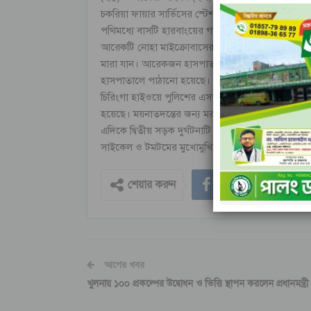
চকরিয়া ফায়ার সার্ভিসের স্টেশন অফিসার (এসও) জিএম ম
পথিমধ্যে বাসটি হারবাংয়ের গয়ালমারা এলাকায় পৌঁছলে 
আরেকটি নোহা মাইক্রোবাসের সাথে মুখোমুখী সংঘর্ষ হয়। 
মারা যান। আরেকজন হাসপাতালে মারা গেছেন। আহত হ
হাসপাতালে পাঠানো হয়েছে।
চিরিংগা হাইওয়ে পুলিশের এসআই নাছির উদ্দিন জানান,
হয়েছে। ময়নাতদন্তের জন্য মরদেহ মর্গে পাঠানো হবে।
এদিকে দ্বিতীয় সড়ক দুর্ঘটনাটি ঘটে গতকাল সকাল ১০ট
সাইকেল ও টমটমের মুখোমুখি সংঘর্ষে আহত মোটর স
শেয়ার করুন
আগের খবর
খুলনায় ১০০ প্রকল্পের উদ্বোধন ও ভিত্তি স্থাপন করলেন প্রধানমন্ত্রী