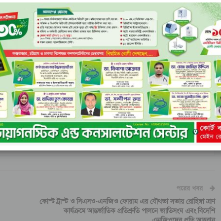
হিউদ্দিন জানান, যাত্রীবাহী একটি বাস কক্সবাজারের দিকে যাচ্ছিলো।
পেছন থেকে একটি নোহা মাইক্রোবাস ওভারটেক করতে গিয়ে চট্টগ্রামমুখী
এ সময় শ্যামলী বাসটি খাদে পড়ে যায়। ত্রিমুখী সংঘর্ষে ঘটনাস্থলেই ৩ জন
য়েছেন আরও বেশ কয়েকজন। তাদের উদ্ধার করে চট্টগ্রাম মেডিকেল কলেজ
 সড়ক দুর্ঘটনায় ৪ জন নিহত হয়েছেন। তাদের আত্মীয়স্বজনদের খবর দেওয়া
ার দিকে মহাসড়কের চকরিয়ার মালুমঘাট এলাকায়। এই দুর্ঘটনায় মোটর
াইকেল আরোহী
পরের খবর
কোস্ট ট্রাস্ট ও সিএসও-এনজিও ফোরাম এর যৌথভা সভায় রোহিঙ্গা ত্রাণ
কার্যক্রমে আন্তর্জাতিক প্রতিশ্রুতি পালনে জাতিসংঘ এবং বিদেশি
এনজিওদের প্রতি আহবান