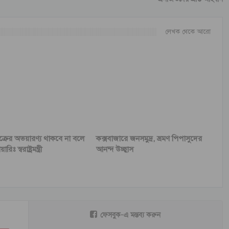
লেখক থেকে আরো
্রের অভয়ারণ্য থাকবে না বলে
কক্সবাজারে জনসমুদ্র, ভ্রমণ পিপাসুদের
িঃ স্বরাষ্ট্রমন্ত্রী
আনন্দ উচ্ছ্বাস
ফেসবুক-এ মন্তব্য করুন