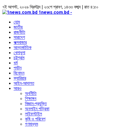
৭ই আগস্ট, ২০২৬ খ্রিস্টাব্দ | ২৩শে শ্রাবণ, ১৪৩৩ বঙ্গাব্দ | রাত ৪:৫০
1news.com.bd -
হোম
জাতীয়
রাজনীতি
সারাদেশ
কক্সবাজার
আন্তর্জাতিক
খেলাধুলা
চট্টগ্রাম
ধর্ম
পর্যটন
বিনোদন
ক্যারিয়ার
আইন-আদালত
আরও
অর্থনীতি
শিক্ষাঙ্গন
বিজ্ঞান-প্রযুক্তি
অনলাইন পত্রিকা
লাইফস্টাইল
কৃষি ও পরিবেশ
গণমাধ্যম