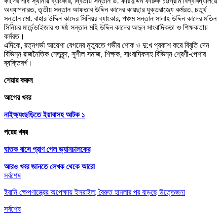
কাদের শীর্ষ স্থানীয় ব্যাংকার, দ্বিতীয় সন্তান ড. ফরিদুদ্দিন ফারুক চট্টগ্রাম বিশ্ববিদ্যালয়ে
অধ্যাপনারত, তৃতীয় সন্তান আফতাব উদ্দিন কাদের কায়ছার যুক্তরাজ্যে কর্মরত, চতুর্থ
সন্তান মো. বাহার উদ্দিন কাদের সিনিয়র ব্যাংকার, পঞ্চম সন্তান সালাহ উদ্দিন কাদের মতিন
সিনিয়র মার্চেন্ডাইজার ও ষষ্ঠ সন্তান মহি উদ্দিন কাদের অদুল সাংবাদিকতা ও শিক্ষকতায়
কর্মরত।
এদিকে, রত্নগর্ভা আয়েশা বেগমের মৃত্যুতে গভীর শোক ও দু:খ প্রকাশ করে বিবৃতি দেন
বিভিন্ন রাজনৈতিক নেতৃবৃন্দ, সুশীল সমাজ, শিক্ষক, সাংবাদিকসহ বিভিন্ন শ্রেণী-পেশার
ব্যক্তিবর্গ।
শেয়ার করুন
আগের খবর
নাইক্ষ্যংছড়িতে ইয়াবাসহ আটক ১
পরের খবর
ঘাতক বাসে প্রাণ গেল ভ্যানচালকের
আরও খবর জানতে
লেখক থেকে আরো
সর্বশেষ
ইরানি ক্ষেপণাস্ত্রের অপেক্ষায় ইসরাইল; বৈরুত হামলার পর বাড়ছে উত্তেজনা
সর্বশেষ