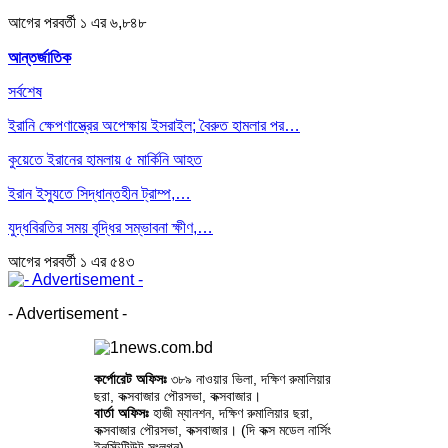
আগের
পরবর্তী
১ এর ৬,৮৪৮
আন্তর্জাতিক
সর্বশেষ
ইরানি ক্ষেপণাস্ত্রের অপেক্ষায় ইসরাইল; বৈরুত হামলার পর…
কুয়েতে ইরানের হামলায় ৫ মার্কিনি আহত
ইরান ইস্যুতে সিদ্ধান্তহীন ট্রাম্প,…
যুদ্ধবিরতির সময় বৃদ্ধির সম্ভাবনা ক্ষীণ,…
আগের
পরবর্তী
১ এর ৫৪৩
- Advertisement -
কর্পোরেট অফিসঃ
৩৮৯ নাওয়ার ভিলা, দক্ষিণ রুমালিয়ার
ছরা, কক্সবাজার পৌরসভা, কক্সবাজার।
বার্তা অফিসঃ
হাজী ম্যানশন, দক্ষিণ রুমালিয়ার ছরা,
কক্সবাজার পৌরসভা, কক্সবাজার। (দি কক্স মডেল নার্সিং
ইনস্টিটিউট সংলগ্ন)