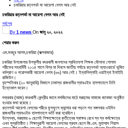
চকরিয়ার রত্নগর্ভা মা আয়েশা বেগম আর নেই
চকরিয়ার রত্নগর্ভা মা আয়েশা বেগম আর নেই
সর্বশেষ
By
1 news
On
জানু ২০, ২০২২
শেয়ার করুন
এম.মনছুর আলম,চকরিয়া (কক্সবাজার)
চকরিয়া উপজেলার উপকূলীয় বদরখালী জনপদের প্রথিতযশা শিক্ষক মৌলানা গোলাম
শরীফের সহধর্মিনী ২০১৪ সালে বিশ্ব মা দিবসে জাতীয় পর্যায়ে রত্নগর্ভা অ্যাওয়ার্ডে ভূষিত
ধর্মপ্রাণ ও পরোপকারী আয়েশা বেগম (৬৬) আর নেই। ইন্নালিল্লাহি ওয়াইন্না ইলাইহি
রাজিউন।
বৃহস্পতিবার (২০ জানুয়ারি) বিকালে ঢাকাস্থ রাজধানীর ল্যাবএইড হাসপাতালে তিনি
ইন্তেকাল করেন।
শুক্রবার (আজ) বদরখালী কেন্দ্রীয় জামে মসজিদের মাঠে মরহুমের নামাজে জানাজা অনুষ্ঠিত
হওয়ার কথা রয়েছে।
রত্নগর্ভা আয়েশা বেগমের শরীরে ফুসফুসে ক্যান্সার ধরা পড়লে গত মঙ্গলবার ওইদিন
রাজধানীর ল্যাবএইড হাসপাতালে ভর্তি করা হয়েছিল।
উল্লেখ্য, মরহুমার ৬ ছেলেই শিক্ষাক্ষেত্রে কৃতীত্বের স্বাক্ষর রেখে স্ব স্ব কর্মক্ষেত্রে
এখন সুপ্রতিষ্ঠিত। শিক্ষানুরাগী আয়েশা বেগমের প্রথম ছেলে জি.এম. মুহাম্মাদ গিয়াস