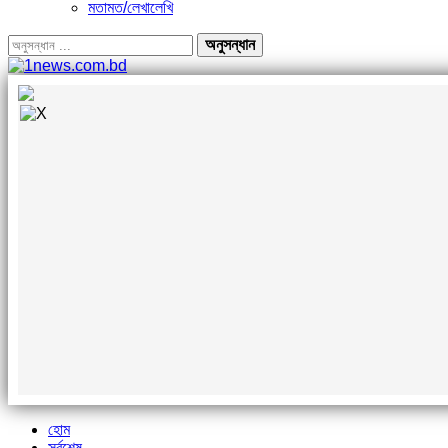
মতামত/লেখালেখি
হোম
সর্বশেষ