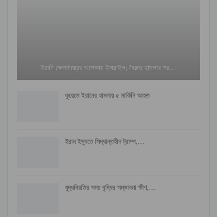
ইরানি ক্ষেপণাস্ত্রের অপেক্ষায় ইসরাইল; বৈরুত হামলার পর…
কুয়েতে ইরানের হামলায় ৫ মার্কিনি আহত
ইরান ইস্যুতে সিদ্ধান্তহীন ট্রাম্প,…
যুদ্ধবিরতির সময় বৃদ্ধির সম্ভাবনা ক্ষীণ,…