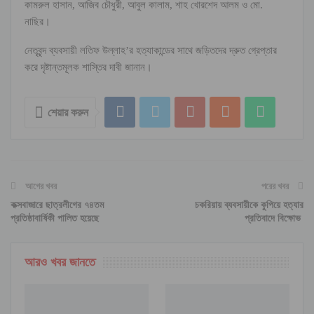
কামরুল হাসান, আজিব চৌধুরী, আবুল কালাম, শাহ খোরশেদ আলম ও মো.
নাছির।
নেতৃবৃন্দ ব্যবসায়ী লতিফ উল্লাহ’র হত্যাকান্ডের সাথে জড়িতদের দ্রুত গ্রেপ্তার
করে দৃষ্টান্তমূলক শাস্তির দাবী জানান।
শেয়ার করুন
আগের খবর
পরের খবর
কক্সবাজারে ছাত্রলীগের ৭৪তম
চকরিয়ায় ব্যবসায়ীকে কুপিয়ে হত্যার
প্রতিষ্ঠাবার্ষিকী পালিত হয়েছে
প্রতিবাদে বিক্ষোভ
আরও খবর জানতে