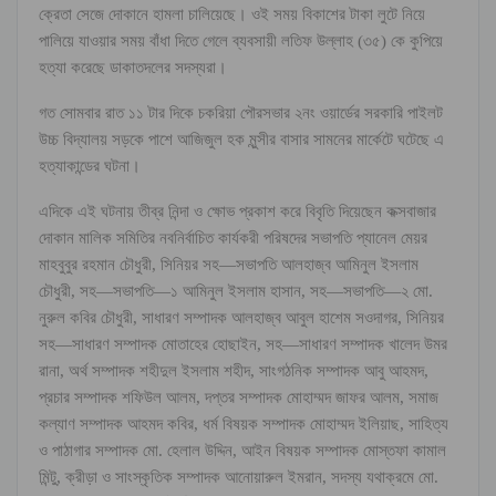
ক্রেতা সেজে দোকানে হামলা চালিয়েছে। ওই সময় বিকাশের টাকা লুটে নিয়ে
পালিয়ে যাওয়ার সময় বাঁধা দিতে গেলে ব্যবসায়ী লতিফ উল্লাহ (৩৫) কে কুপিয়ে
হত্যা করেছে ডাকাতদলের সদস্যরা।
গত সোমবার রাত ১১ টার দিকে চকরিয়া পৌরসভার ২নং ওয়ার্ডের সরকারি পাইলট
উচ্চ বিদ্যালয় সড়কে পাশে আজিজুল হক মুন্সীর বাসার সামনের মার্কেটে ঘটেছে এ
হত্যাকান্ডের ঘটনা।
এদিকে এই ঘটনায় তীব্র নিন্দা ও ক্ষোভ প্রকাশ করে বিবৃতি দিয়েছেন কক্সবাজার
দোকান মালিক সমিতির নবনির্বাচিত কার্যকরী পরিষদের সভাপতি প্যানেল মেয়র
মাহবুবুর রহমান চৌধুরী, সিনিয়র সহ—সভাপতি আলহাজ্ব আমিনুল ইসলাম
চৌধুরী, সহ—সভাপতি—১ আমিনুল ইসলাম হাসান, সহ—সভাপতি—২ মো.
নুরুল কবির চৌধুরী, সাধারণ সম্পাদক আলহাজ্ব আবুল হাশেম সওদাগর, সিনিয়র
সহ—সাধারণ সম্পাদক মোতাহের হোছাইন, সহ—সাধারণ সম্পাদক খালেদ উমর
রানা, অর্থ সম্পাদক শহীদুল ইসলাম শহীদ, সাংগঠনিক সম্পাদক আবু আহমদ,
প্রচার সম্পাদক শফিউল আলম, দপ্তর সম্পাদক মোহাম্মদ জাফর আলম, সমাজ
কল্যাণ সম্পাদক আহমদ কবির, ধর্ম বিষয়ক সম্পাদক মোহাম্মদ ইলিয়াছ, সাহিত্য
ও পাঠাগার সম্পাদক মো. হেলাল উদ্দিন, আইন বিষয়ক সম্পাদক মোস্তফা কামাল
মিন্টু, ক্রীড়া ও সাংস্কৃতিক সম্পাদক আনোয়ারুল ইমরান, সদস্য যথাক্রমে মো.