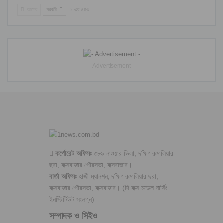
আগের
পরবর্তী
১ এর ৫৪৩
- Advertisement -
কর্পোরেট অফিসঃ
৩৮৯ নাওয়ার ভিলা, দক্ষিণ রুমালিয়ার
ছরা, কক্সবাজার পৌরসভা, কক্সবাজার।
বার্তা অফিসঃ
হাজী ম্যানশন, দক্ষিণ রুমালিয়ার ছরা,
কক্সবাজার পৌরসভা, কক্সবাজার। (দি কক্স মডেল নার্সিং
ইনস্টিটিউট সংলগ্ন)
সম্পাদক ও সিইও