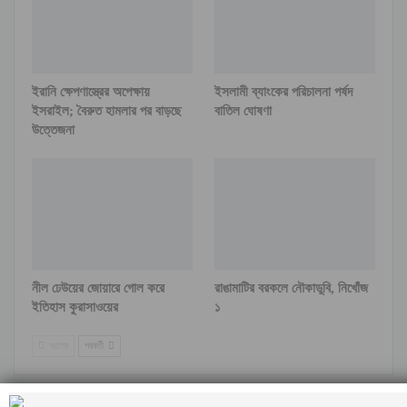
ইরানি ক্ষেপণাস্ত্রের অপেক্ষায়
ইসলামী ব্যাংকের পরিচালনা পর্ষদ
ইসরাইল; বৈরুত হামলার পর বাড়ছে
বাতিল ঘোষণা
উত্তেজনা
নীল ঢেউয়ের জোয়ারে গোল করে
রাঙামাটির বরকলে নৌকাডুবি, নিখোঁজ
ইতিহাস কুরাসাওয়ের
১
আগের
পরবর্তী