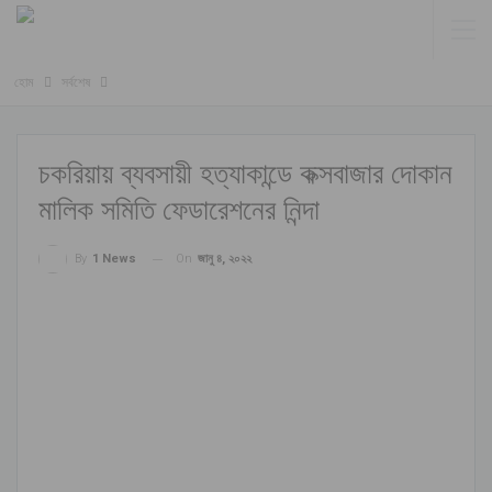
হোম
সর্বশেষ
চকরিয়ায় ব্যবসায়ী হত্যাকান্ডে কক্সবাজার দোকান
মালিক সমিতি ফেডারেশনের নিন্দা
On
জানু ৪, ২০২২
By
1 News