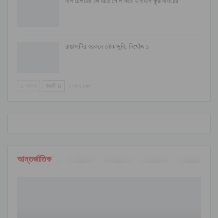
নীল ঢেউয়ের জোয়ারে গোল করে ইতিহাস কুরাসাওয়ের
রাঙামাটির বরকলে নৌকাডুবি, নিখোঁজ ১
আগের
পরবর্তী
১ এর ৬,৮৪৮
আন্তর্জাতিক