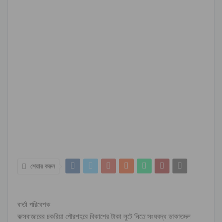
শেয়ার করুন
বার্তা পরিবেশক
কক্সবাজারের চকরিয়া পৌরশহরে বিকাশের টাকা লুটে নিতে সংঘবদ্ধ ডাকাতদল