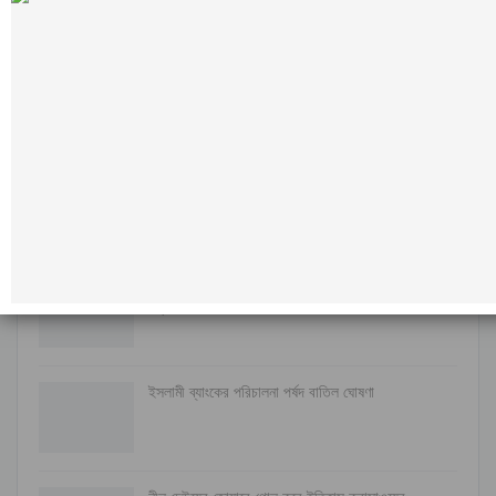
মন্তব্য
ফেসবুক-এ মন্তব্য করুন
মন্তব্যসমূহ বন্ধ করা হয়.
সর্বশেষ
ইরানি ক্ষেপণাস্ত্রের অপেক্ষায় ইসরাইল; বৈরুত হামলার পর
বাড়ছে…
ইসলামী ব্যাংকের পরিচালনা পর্ষদ বাতিল ঘোষণা