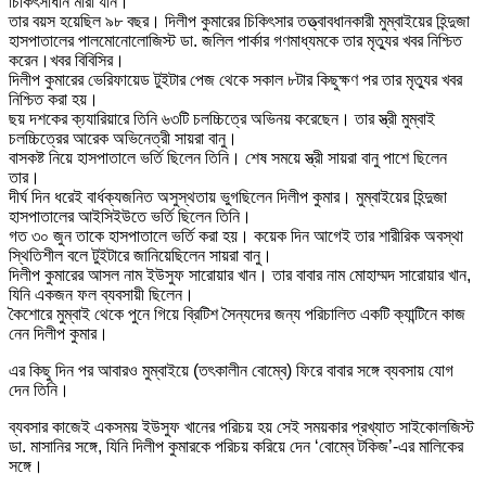
চিকিৎসাধীন মারা যান।
তার বয়স হয়েছিল ৯৮ বছর। দিলীপ কুমারের চিকিৎসার তত্ত্বাবধানকারী মুম্বাইয়ের হিন্দুজা
হাসপাতালের পালমোনোলোজিস্ট ডা. জলিল পার্কার গণমাধ্যমকে তার মৃত্যুর খবর নিশ্চিত
করেন।খবর বিবিসির।
দিলীপ কুমারের ভেরিফায়েড টুইটার পেজ থেকে সকাল ৮টার কিছুক্ষণ পর তার মৃত্যুর খবর
নিশ্চিত করা হয়।
ছয় দশকের ক্য্যারিয়ারে তিনি ৬৩টি চলচ্চিত্রে অভিনয় করেছেন। তার স্ত্রী মুম্বাই
চলচ্চিত্রের আরেক অভিনেত্রী সায়রা বানু।
বাসকষ্ট নিয়ে হাসপাতালে ভর্তি ছিলেন তিনি। শেষ সময়ে স্ত্রী সায়রা বানু পাশে ছিলেন
তার।
দীর্ঘ দিন ধরেই বার্ধক্যজনিত অসুস্থতায় ভুগছিলেন দিলীপ কুমার। মুম্বাইয়ের হিন্দুজা
হাসপাতালের আইসিইউতে ভর্তি ছিলেন তিনি।
গত ৩০ জুন তাকে হাসপাতালে ভর্তি করা হয়। কয়েক দিন আগেই তার শারীরিক অবস্থা
স্থিতিশীল বলে টুইটারে জানিয়েছিলেন সায়রা বানু।
দিলীপ কুমারের আসল নাম ইউসুফ সারোয়ার খান। তার বাবার নাম মোহাম্মদ সারোয়ার খান,
যিনি একজন ফল ব্যবসায়ী ছিলেন।
কৈশোরে মুম্বাই থেকে পুনে গিয়ে ব্রিটিশ সৈন্যদের জন্য পরিচালিত একটি ক্যান্টিনে কাজ
নেন দিলীপ কুমার।
এর কিছু দিন পর আবারও মুম্বাইয়ে (তৎকালীন বোম্বে) ফিরে বাবার সঙ্গে ব্যবসায় যোগ
দেন তিনি।
ব্যবসার কাজেই একসময় ইউসুফ খানের পরিচয় হয় সেই সময়কার প্রখ্যাত সাইকোলজিস্ট
ডা. মাসানির সঙ্গে, যিনি দিলীপ কুমারকে পরিচয় করিয়ে দেন ‘বোম্বে টকিজ’-এর মালিকের
সঙ্গে।