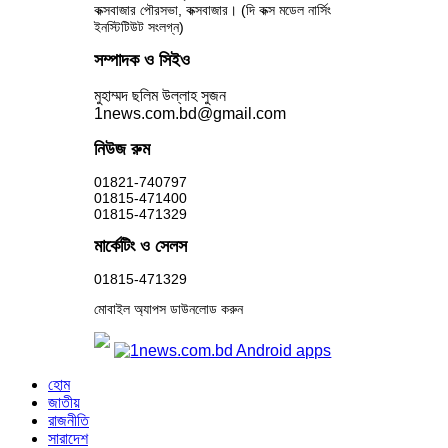
কক্সবাজার পৌরসভা, কক্সবাজার। (দি কক্স মডেল নার্সিং
ইনস্টিটিউট সংলগ্ন)
সম্পাদক ও সিইও
মুহাম্মদ ছলিম উল্লাহ সুজন
1news.com.bd@gmail.com
নিউজ রুম
01821-740797
01815-471400
01815-471329
মার্কেটিং ও সেলস
01815-471329
মোবাইল অ্যাপস ডাউনলোড করুন
হোম
জাতীয়
রাজনীতি
সারাদেশ