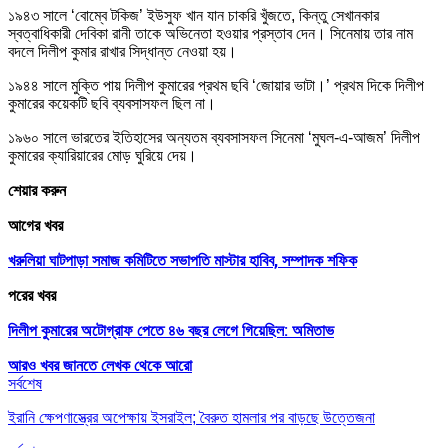
১৯৪৩ সালে ‘বোম্বে টকিজ’ ইউসুফ খান যান চাকরি খুঁজতে, কিন্তু সেখানকার
স্বত্বাধিকারী দেবিকা রানী তাকে অভিনেতা হওয়ার প্রস্তাব দেন। সিনেমায় তার নাম
বদলে দিলীপ কুমার রাখার সিদ্ধান্ত নেওয়া হয়।
১৯৪৪ সালে মুক্তি পায় দিলীপ কুমারের প্রথম ছবি ‘জোয়ার ভাটা।’ প্রথম দিকে দিলীপ
কুমারের কয়েকটি ছবি ব্যবসাসফল ছিল না।
১৯৬০ সালে ভারতের ইতিহাসের অন্যতম ব্যবসাসফল সিনেমা ‘মুঘল-এ-আজম’ দিলীপ
কুমারের ক্যারিয়ারের মোড় ঘুরিয়ে দেয়।
শেয়ার করুন
আগের খবর
খরুলিয়া ঘাটপাড়া সমাজ কমিটিতে সভাপতি মাস্টার হাবিব, সম্পাদক শফিক
পরের খবর
দিলীপ কুমারের অটোগ্রাফ পেতে ৪৬ বছর লেগে গিয়েছিল: অমিতাভ
আরও খবর জানতে
লেখক থেকে আরো
সর্বশেষ
ইরানি ক্ষেপণাস্ত্রের অপেক্ষায় ইসরাইল; বৈরুত হামলার পর বাড়ছে উত্তেজনা