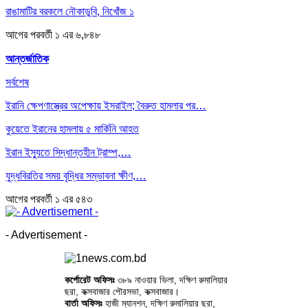
রাঙামাটির বরকলে নৌকাডুবি, নিখোঁজ ১
আগের
পরবর্তী
১ এর ৬,৮৪৮
আন্তর্জাতিক
সর্বশেষ
ইরানি ক্ষেপণাস্ত্রের অপেক্ষায় ইসরাইল; বৈরুত হামলার পর…
কুয়েতে ইরানের হামলায় ৫ মার্কিনি আহত
ইরান ইস্যুতে সিদ্ধান্তহীন ট্রাম্প,…
যুদ্ধবিরতির সময় বৃদ্ধির সম্ভাবনা ক্ষীণ,…
আগের
পরবর্তী
১ এর ৫৪৩
- Advertisement -
কর্পোরেট অফিসঃ
৩৮৯ নাওয়ার ভিলা, দক্ষিণ রুমালিয়ার
ছরা, কক্সবাজার পৌরসভা, কক্সবাজার।
বার্তা অফিসঃ
হাজী ম্যানশন, দক্ষিণ রুমালিয়ার ছরা,