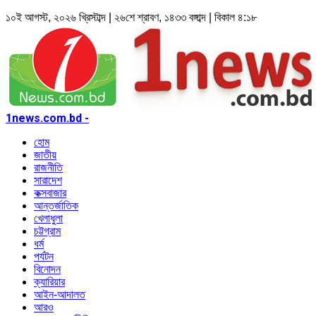
১০ই আগস্ট, ২০২৬ খ্রিস্টাব্দ | ২৬শে শ্রাবণ, ১৪৩৩ বঙ্গাব্দ | বিকাল ৪:১৮
1news.com.bd -
হোম
জাতীয়
রাজনীতি
সারাদেশ
কক্সবাজার
আন্তর্জাতিক
খেলাধুলা
চট্টগ্রাম
ধর্ম
পর্যটন
বিনোদন
ক্যারিয়ার
আইন-আদালত
আরও