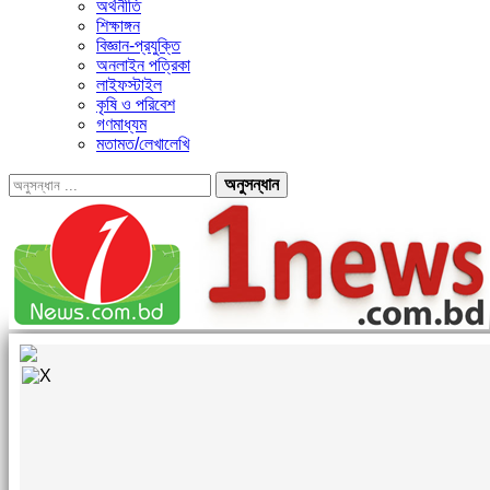
অর্থনীতি
শিক্ষাঙ্গন
বিজ্ঞান-প্রযুক্তি
অনলাইন পত্রিকা
লাইফস্টাইল
কৃষি ও পরিবেশ
গণমাধ্যম
মতামত/লেখালেখি