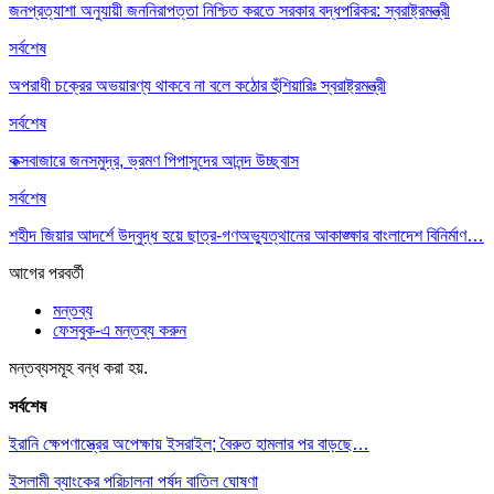
জনপ্রত্যাশা অনুযায়ী জননিরাপত্তা নিশ্চিত করতে সরকার বদ্ধপরিকর: স্বরাষ্ট্রমন্ত্রী
সর্বশেষ
অপরাধী চক্রের অভয়ারণ্য থাকবে না বলে কঠোর হুঁশিয়ারিঃ স্বরাষ্ট্রমন্ত্রী
সর্বশেষ
কক্সবাজারে জনসমুদ্র, ভ্রমণ পিপাসুদের আনন্দ উচ্ছ্বাস
সর্বশেষ
শহীদ জিয়ার আদর্শে উদ্বুদ্ধ হয়ে ছাত্র-গণঅভ্যুত্থানের আকাঙ্ক্ষার বাংলাদেশ বিনির্মাণ…
আগের
পরবর্তী
মন্তব্য
ফেসবুক-এ মন্তব্য করুন
মন্তব্যসমূহ বন্ধ করা হয়.
সর্বশেষ
ইরানি ক্ষেপণাস্ত্রের অপেক্ষায় ইসরাইল; বৈরুত হামলার পর বাড়ছে…
ইসলামী ব্যাংকের পরিচালনা পর্ষদ বাতিল ঘোষণা