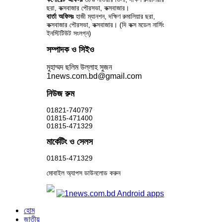
ছরা, কক্সবাজার পৌরসভা, কক্সবাজার।
বার্তা অফিসঃ
হাজী ম্যানশন, দক্ষিণ রুমালিয়ার ছরা,
কক্সবাজার পৌরসভা, কক্সবাজার। (দি কক্স মডেল নার্সিং
ইনস্টিটিউট সংলগ্ন)
সম্পাদক ও সিইও
মুহাম্মদ ছলিম উল্লাহ সুজন
1news.com.bd@gmail.com
নিউজ রুম
01821-740797
01815-471400
01815-471329
মার্কেটিং ও সেলস
01815-471329
মোবাইল অ্যাপস ডাউনলোড করুন
হোম
জাতীয়