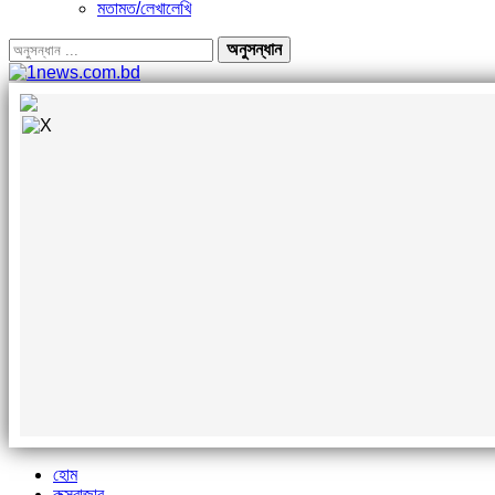
মতামত/লেখালেখি
হোম
কক্সবাজার