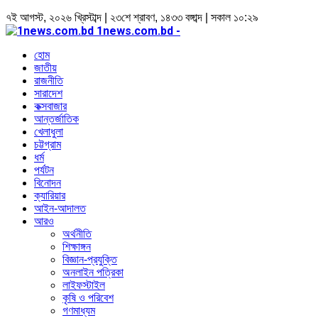
৭ই আগস্ট, ২০২৬ খ্রিস্টাব্দ | ২৩শে শ্রাবণ, ১৪৩৩ বঙ্গাব্দ | সকাল ১০:২৯
1news.com.bd -
হোম
জাতীয়
রাজনীতি
সারাদেশ
কক্সবাজার
আন্তর্জাতিক
খেলাধুলা
চট্টগ্রাম
ধর্ম
পর্যটন
বিনোদন
ক্যারিয়ার
আইন-আদালত
আরও
অর্থনীতি
শিক্ষাঙ্গন
বিজ্ঞান-প্রযুক্তি
অনলাইন পত্রিকা
লাইফস্টাইল
কৃষি ও পরিবেশ
গণমাধ্যম