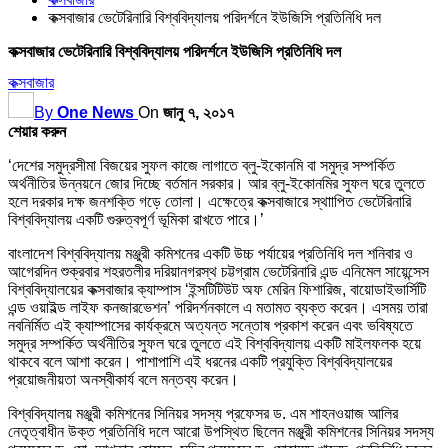
কক্সবাজার ভেটেরিনারি বিশ্ববিদ্যালয় পরিদর্শনে ইউজিসি প্রতিনিধি দল
কক্সবাজার ভেটেরিনারি বিশ্ববিদ্যালয় পরিদর্শনে ইউজিসি প্রতিনিধি দল
কক্সবাজার
By
One News
On
জানু ৭, ২০১৭
শেয়ার করুন
‘দেশের সমুদ্রসীমা বিজয়ের সুফল কাজে লাগাতে ব্লু-ইকোনমি বা সমুদ্র সম্পর্কিত
অর্থনীতির উন্নয়নে জোর দিচ্ছে বর্তমান সরকার। আর ব্লু-ইকোনমির সুফল ঘরে তুলতে
হলে দরকার দক্ষ জনশক্তি গড়ে তোলা। এক্ষেত্রে কক্সবাজারে স্থাাপিত ভেটেরিনারি
বিশ্ববিদ্যালয় একটি গুরুত্বপূর্ণ ভূমিকা রাখতে পারে।’
বাংলাদেশ বিশ্ববিদ্যালয় মঞ্জুরী কমিশনের একটি উচ্চ পর্যায়ের প্রতিনিধি দল শনিবার ও
আগেরদিন শুক্রবার শহরতলীর দরিয়ানগরস্থ চট্টগ্রাম ভেটেরিনারি এন্ড এনিমেল সায়েন্সেস
বিশ্ববিদ্যালয়ের কক্সবাজার ক্যাম্পাস ‘ইন্সটিটিউট অফ মেরিন ফিশারিজ, বায়োডাইভার্সিটি
এন্ড ওয়াইল্ড লাইফ কনজারভেশন’ পরিদর্শনকালে এ মতামত ব্যক্ত করেন। এসময় তারা
নবনির্মিত এই ক্যাম্পাসের কার্যক্রমে অত্যন্ত সন্তোষ প্রকাশ করেন এবং ভবিষ্যতে
সমুদ্র সম্পর্কিত অর্থনীতির সুফল ঘরে তুলতে এই বিশ্ববিদ্যালয় একটি মাইলফলক হয়ে
থাকবে বলে আশা করেন। পাশাপাশি এই ধরনের একটি প্রযুক্তি বিশ্ববিদ্যালয়ের
প্রয়োজনীয়তা অনস্বীকার্য বলে মন্তব্য করেন।
বিশ্ববিদ্যালয় মঞ্জুরী কমিশনের সিনিয়র সদস্য প্রফেসর ড. এম শাহনওয়াজ আলির
নেতৃত্বাধীন উক্ত প্রতিনিধি দলে আরো উপস্থিত ছিলেন মঞ্জুরী কমিশনের সিনিয়র সদস্য