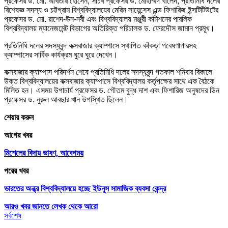
প্রফেসর ড. মো. আখতার হোসেন, সচিব প্রফেসর ড. মোহাম্মদ খালেদ, প্রতিনিধি দলের
বিশেষজ্ঞ সদস্য ও চট্টগ্রাম বিশ্ববিদ্যালয়ের মেরিন সায়েন্সেস এন্ড ফিশারিজ ইন্সটিটিউটের
প্রফেসর ড. মো. রাশেদ-উন-নবী এবং বিশ্ববিদ্যালয় মঞ্জুরী কমিশনের পাবলিক
বিশ্ববিদ্যালয় ম্যানেজমেন্ট বিভাগের অতিরিক্ত পরিচালক ড. ফেরদৌস জামান প্রমূখ।
প্রতিনিধি দলের সদস্যবৃন্দ কক্সবাজার ক্যাম্পাসে স্থাপিত কাঁকড়া গবেষণাগারসহ
ক্যাম্পাসের সার্বিক কার্যক্রম ঘুরে ঘুরে দেখেন।
কক্সবাজার ক্যাম্পাস পরিদর্শন শেষে প্রতিনিধি দলের সদস্যবৃন্দ গতকাল শনিবার বিকালে
উক্ত বিশ্ববিদ্যালয়ের কক্সবাজার ক্যাম্পাসে বিশ্ববিদ্যালয় কর্তৃপক্ষের সাথে এক বৈঠকে
মিলিত হন। এসময় উপাচার্য প্রফেসর ড. গৌতম বুদ্ধ দাশ এবং ফিশারিজ অনুষদের ডিন
প্রফেসর ড. নুরুল আবছার খান উপস্থিত ছিলেন।
শেয়ার করুন
আগের খবর
মিশেলের বিদায় ভাষণ, আবেগময়
পরের খবর
ভারতের অন্ধ্র বিশ্ববিদ্যালয়ে হচ্ছে ‌ইউনূস সামাজিক ব্যবসা কেন্দ্র
আরও খবর জানতে
লেখক থেকে আরো
সর্বশেষ