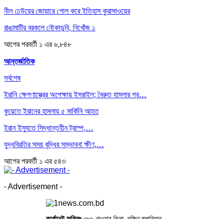
নীল ঢেউয়ের জোয়ারে গোল করে ইতিহাস কুরাসাওয়ের
রাঙামাটির বরকলে নৌকাডুবি, নিখোঁজ ১
আগের
পরবর্তী
১ এর ৬,৮৪৮
আন্তর্জাতিক
সর্বশেষ
ইরানি ক্ষেপণাস্ত্রের অপেক্ষায় ইসরাইল; বৈরুত হামলার পর…
কুয়েতে ইরানের হামলায় ৫ মার্কিনি আহত
ইরান ইস্যুতে সিদ্ধান্তহীন ট্রাম্প,…
যুদ্ধবিরতির সময় বৃদ্ধির সম্ভাবনা ক্ষীণ,…
আগের
পরবর্তী
১ এর ৫৪৩
- Advertisement -
কর্পোরেট অফিসঃ
৩৮৯ নাওয়ার ভিলা, দক্ষিণ রুমালিয়ার