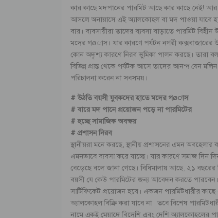
কার কাছে মদপানের পারমিট আছে কার কাছে নেই! আর 
আসলে অনায়াসে এই অ্যালকোহল বা মদ পাওয়া যাবে হাত
বার। ব্যবসায়ীরা তাদের ব্যবসা বাড়াতে পারমিট বিহীন উ
মদের গøাস। যার কারণে পর্যটন নগরী কক্সবাজারের উঠতি
কোন অদৃশ্য কারণে নিরব ভুমিকা পালন করছে। তারা বল
বিভিন্ন প্রান্ত থেকে পর্যটক আসে তাদের আনন্দ যেন মলিন
পরিচালনা করেন না সবসময়।
# উঠতি বয়সী যুবকদের হাতে মদের গøাস
# বারে মদ পানে প্রয়োজন পড়ে না পারমিটের
# হচ্ছে সামাজিক অবক্ষয়
# প্রশাসন নিরব
স্থানীয়রা মনে করছে, স্থানীয় প্রশাসনের এমন অবহেলার 
এমনভাবে ব্যবসা করে যাচ্ছে। যার কারণে সমাজ দিন দিন 
বেড়েছে বলে জানা গেছে। বিধিমালায় আছে, ২১ বছরের নি
বয়সী যে কেউ পারমিটের জন্য আবেদন করতে পারবেন। তব
সার্টিফিকেট প্রয়োজন হবে। একজন পারমিটধারীর কাছে এক
অ্যালকোহল বিক্রি করা যাবে না। তবে বিশেষ পারমিটধা
নামে একই মেয়াদে বিদেশি এবং দেশি অ্যালকোহলের পারমিট ই