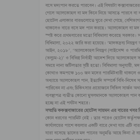
বসে মদ্যপান করতে পারবেন। এই বিষয়টা কক্সাবাজরের ক্ষ
গেলে অ্যালকোহল বা মদ কিনে নিয়ে আসতে পারবে বা ব
হোটেল এলাকার বারগুলোতে ঘুরে দেখা গেছে, বেশিভা
থাকলেও বারে বসে মদ পান করছে। অ্যালকোহল বা মদ উৎপ
স্পষ্ট করে প্রথমবারের মতো বিধিমালা করেছে সরকার। সম্প্রত
বিধিমালা, ২০২২ জারি করা হয়েছে। ‘মাদকদ্রব্য নিয়ন্ত্
আইন, ২০১৮’, ‘অ্যালকোহল নিয়ন্ত্রণ (লাইসেন্স ও পারমি
(ভল্যুম-২)’ ও বিভিন্ন নির্বাহী আদেশ দিয়ে অ্যালকোহল সংক
সময়ে নানা জটিলতার সৃষ্টি হতো। বিধিমালা অনুযায়ী, মদ
কোথাও কমপক্ষে ১০০ জন মদের পারমিটধারী থাকলে ওই 
অধ্যায়ে অ্যালকোহল পান, ইত্যাদি সম্পর্কে বিধি-নিষেধ 
পারিবেন না এবং চিকিৎসার প্রয়োজনে সিভিল সার্জন 
ব্যবস্থাপত্র ব্যতীত কোনো মুসলমানকে অ্যালকোহল পান ক
হচ্ছে না এই পর্যটন শহরে।
সম্প্রতি ককক্সবাজারের হোটেল সায়মন এর বারের খবর ন
কোন ধরণের পারমিট নেই । তার পরেও হোটেল কর্তৃপক্ষ 
কার্যালয়ের পাশে কয়লার একটি বারে দেখা যায় এটি বা
যারা বসেছে তাদের মদ পানের অনুমতি আছে কিনা ঐ বার