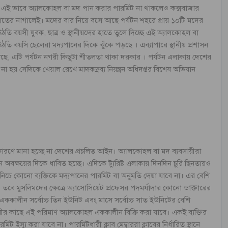
এই ভাবে অ্যালকোহল বা মদ পান করার পারমিট না থাকলেও কক্সবাজার
ের নাগালেই। মদের বার নিয়ে বসে আছে পর্যটন শহরে প্রায় ১০টি মদের
ঠতি বয়সী যুবক, ছাত্র ও স্থানীয়দের হাতে তুলে দিচ্ছে এই অ্যালকোহল বা
 বয়সি ছেলেরা মদ্যপানের দিকে ঝুঁকে পড়ছে । এব্যাপারে স্থানীয় প্রশাসন
ছে, এটি পর্যটন নগরী কিছুটা শীতলতা থাকা দরকার । পর্যটন এলাকায় দেশের
 না হয় সেদিকে খেয়াল রেখে মাদকদ্রব্য নিয়ন্ত্রন অধিদপ্তর বিশেষ অভিযান
কারণে মানা হচ্ছে না দেশের প্রচলিত আইন। অ্যালকোহল বা মদ ব্যবসায়ীরা
অবক্ষয়ের দিকে ধাবিত হচ্ছে। এদিকে ট্যুরিষ্ট এলাকায় দিনদিন চুরি ছিনতায়ও
চে কোনো ব্যক্তিকে মদ্যপানের পারমিট বা অনুমতি দেয়া যাবে না। এর বেশি
ে মুসলিমদের ক্ষেত্রে অ্যাসোসিয়েট প্রফেসর পদমর্যাদার কোনো ডাক্তারের
কালীন সর্বোচ্চ তিন ইউনিট এবং মাসে সর্বোচ্চ সাত ইউনিটের বেশি
রীর কাছে এই পরিমাণ অ্যালকোহল এককালীন বিক্রি করা যাবে। একই ব্যক্তির
স্যু করা যাবে না। পারমিটধারী ক্লাব মেম্বাররা ক্লাবের নির্ধারিত স্থানে