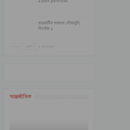
ইতিহাস কুরাসাওয়ের
রাঙামাটির বরকলে নৌকাডুবি,
নিখোঁজ ১
আগের
পরবর্তী
১ এর ৬,৮৪৮
আন্তর্জাতিক