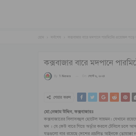
হোম
সর্বশেষ
কক্সবাজার বারে মদপানে পারমিটের প্রয়োজন পড়ে 
কক্সবাজার বারে মদপানে পারমিট
On
সেপ্টে ৬, ২০২৪
By
1 News
শেয়ার করুন
মো.নেজাম উদ্দিন, কক্সবাজারঃ
কক্সবাজারের বিলাসবহুল হোটেল সায়মন। যেখানে রয়েছে
মদ । যে কেউ বারে গিয়ে অর্ড়ার করলে টেবিলে চলে আসছ
যতগুলো বার রয়েছে দেশের প্রচলিত আইনকে তোয়াক্কা না