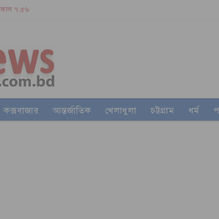
| সকাল ৭:৫৬
কক্সবাজার
আন্তর্জাতিক
খেলাধুলা
চট্টগ্রাম
ধর্ম
প