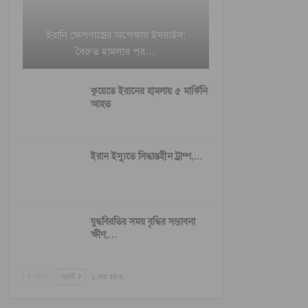
ইরানি ক্ষেপণাস্ত্রের অপেক্ষায় ইসরাইল;
বৈরুত হামলার পর…
কুয়েতে ইরানের হামলায় ৫ মার্কিনি
আহত
ইরান ইস্যুতে সিদ্ধান্তহীন ট্রাম্প,…
যুদ্ধবিরতির সময় বৃদ্ধির সম্ভাবনা
ক্ষীণ,…
আগের
পরবর্তী
১ এর ৫৪৩