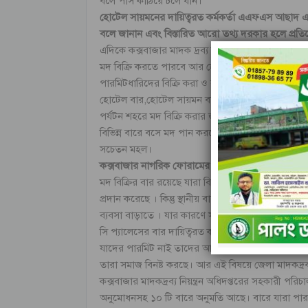
বলে পাস কাঠিয়ে চলে যান।
হোটেল সায়মনের দায়িত্বরত কর্মকর্তা এএফএস আছাদ এ
বলে জানান এবং বিস্তারিত আরো তথ্য দরকার হলে প্
এদিকে কক্সবাজার মাদক দ্রব্য নিয়ন্ত্রন অধিদপ্তর সুত্রে
মদ বিক্রি করতে পারবে আর হোটেল এলাকায় ১০টির মত
পারমিটধারিদের বিক্রি করা ও বসে পান কার যাবে। ১০ট
হোটেল বার,হোটেল সায়মন বার, সি প্যালেস হোটেল বার,
পর্যটন শহরে মদ বিক্রি করার জন্য কোন বৈধ পারমিটধ
বিভিন্ন বারে বসে মদ পান করলেও প্রশাসনের কোন ধরনের
সচেতন মহল।
কক্সবাজার নাগরিক ফোরামের সভাপতি আ ন ম হেলাল উদ
মদ বিক্রির বার রয়েছে যারা বিক্রি করেন তাদের সচেত
প্রদান করেছে । কিন্তু স্থানীয় বারগুলো এখন তা অমান্য
ব্যবসা বাড়াতে । যার কারণে সামাজিক অবক্ষয় বাড়ছে দ
সি প্যালেসের বার দায়িত্বরত কর্মকর্তা বাবুল হোসেন ব
যাদের পারমিট নাই তাদের আমরা মদ বা অ্যালকোহল বিক
তারা সমাজ বিনষ্ট করছে। আর এই বিষয়ে জেলা মাদকদ্রব্য 
কক্সবাজার মাদকদ্রব্য নিয়ন্ত্রন অধিদপ্তরের সহকারী পরি
অনুমোধনসহ ১০ টি বারে অনুমতি আছে। বারে যারা পারম