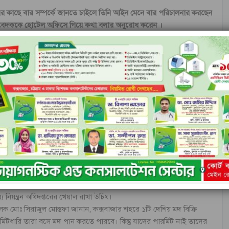
র কাছে বার সম্পর্কে জানতে চাইলে তিনি আইন মেনে বার পরিচালনার করছেন
রতিবেদককে হোটেল অফিসে গিয়ে কথা বলার অনুরোধ করেন ।
 জানা গেছে, কক্সবাজারে একটি দেশিয় মদ বিক্রি দোকান রয়েছে যারা শুধু দেশিয়
ো বারের অনুমতি রয়েছে যেখানে দেশির প্যাকেটজাত মদসহ মদপানে
ি বারগুলো হলো রেনেসা, কয়লা,সিগ্যাল হোটেল বার, ওশান প্যারাডাইস
 সি ক্রাউনসহ আরো কয়েকটি। কিন্তু কক্সবাজারের বিয়ষ বলছে ভিন্ন। এই
ারির প্রয়োজন পড়েনা । কলেজ পড়–য়া ছাত্ররাও রাতে এসে পর্যটন শহরের
 নেই। যার কারণে সামাকি অবস্থার দিন দিন অবক্ষয় হচ্ছে বলে জানান স্থানীয়
্দিন জানান,
সমাজ অবক্ষয়ের একমাত্র মাধ্যম এই মাদক। কক্সবাজার শহরে
ন হওয়া দরকার কারণ এ মদ কাকে বিক্রি করবে তা নিধারণ করে তাদের পারমিট
 করে ছাত্র থেকে শুরু করে যাদের পারমিট নেই সবাইকে মদ বিক্রি করছে তাদের
িনদিন।
লছিলেন, আমরা বারে যারা পারডমটধারি যারা রয়েছে তাদের বিক্রি করে থাকি।
্রি করি না। যারা উঠতি বয়সি যুবকদের হাতে মদের গøাস ধরিয়ে দিচ্ছে
নিয়ন্ত্রন অধিদপ্তরের খেয়াল রাখা উচিৎ।
চালক মোঃ সিরাজুল মোস্তফা জানান, কক্সবাজার শহরে ১টি দেশিয় মদ বিক্রি
িটধারি তারা বসে মদ পান করতে পারবে। কিন্তু যাদের পারমিট নাই তাদের