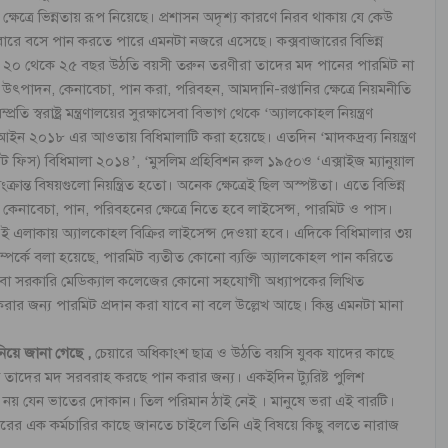
েত্রে ভিন্নতায় রূপ নিয়েছে। প্রশাসন অদৃশ্য কারণে নিরব থাকায় যে কেউ
ারে বসে পান করতে পারে এমনটা নজরে এসেছে। কক্সবাজারের বিভিন্ন
গ ২০ থেকে ২৫ বছর উঠতি বয়সী তরুন তরণীরা তাদের মদ পানের পারমিট না
াদন, কেনাবেচা, পান করা, পরিবহন, আমদানি-রপ্তানির ক্ষেত্রে নিয়মনীতি
ি স্বরাষ্ট্র মন্ত্রণালয়ের সুরক্ষাসেবা বিভাগ থেকে ‘অ্যালকোহল নিয়ন্ত্রণ
রণ আইন ২০১৮ এর আওতায় বিধিমালাটি করা হয়েছে। এতদিন ‘মাদকদ্রব্য নিয়ন্ত্রণ
ট ফিস) বিধিমালা ২০১৪’, ‘মুসলিম প্রহিবিশন রুল ১৯৫০ও ‘এক্সাইজ ম্যানুয়াল
্রান্ত বিষয়গুলো নিয়ন্ত্রিত হতো। অনেক ক্ষেত্রেই ছিল অস্পষ্টতা। এতে বিভিন্ন
 কেনাবেচা, পান, পরিবহনের ক্ষেত্রে নিতে হবে লাইসেন্স, পারমিট ও পাস।
এলাকায় অ্যালকোহল বিক্রির লাইসেন্স দেওয়া হবে। এদিকে বিধিমালার ৩য়
সম্পর্কে বলা হয়েছে, পারমিট ব্যতীত কোনো ব্যক্তি অ্যালকোহল পান করিতে
অথবা সরকারি মেডিক্যাল কলেজের কোনো সহযোগী অধ্যাপকের লিখিত
রার জন্য পারমিট প্রদান করা যাবে না বলে উল্লেখ আছে। কিন্তু এমনটা মানা
িয়ে জানা গেছে ,
চেয়ারে অধিকাংশ ছাত্র ও উঠতি বয়সি যুবক যাদের কাছে
তাদের মদ সরবরাহ করছে পান করার জন্য। একইদিন ট্যুরিষ্ট পুলিশ
র নয় যেন ভাতের দোকান। তিল পরিমান ঠাই নেই । মানুষে ভরা এই বারটি।
ের এক কর্মচারির কাছে জানতে চাইলে তিনি এই বিষয়ে কিছু বলতে নারাজ