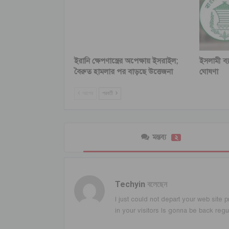
ইরানি ক্ষেপণাস্ত্রের অপেক্ষায় ইসরাইল;
ইসলামী ব্
বৈরুত হামলার পর বাড়ছে উত্তেজনা
ঘোষণা
আগের
পরবর্তী
মন্তব্য
২
Techyin
বলেছেন
I just could not depart your web site p
in your visitors Is gonna be back reg