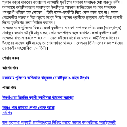
প্রধান বক্তা থাকবেন বাংলাদেশ আওয়ামী যুবলীগের সাধারণ সম্পাদক মোঃ হারুনুর রশীদ।
যথাসময়ে কাউন্সিলারদের সভাস্থলে উপস্থিত আহবান জানিয়েছেন সাধারণ সম্পাদক
পদপ্রার্থী শহিদুল হক সোহেল। তিনি বলেন-ভয়ভীতি দিয়ে কোন কাজ হবে না। সকল
নেতাকর্মীরা শতভাগ নিরাপত্তার মধ্যে দিয়ে পছন্দের প্রার্থীকে মূল্যবান ভোট দিয়ে আগামী
দিনের যুবলীগের নেতা নির্বাচন করবেন।
সম্মেলন ও কাউন্সিলের বিষয়ে জেলা যুবলীগের সাধারণ সম্পাদক পৌর মেয়র (ভারপ্রাপ্ত)
মাহাবুবুর রহমান চৌধুরী মাবু বলেন, কোন অপশক্তি বহুল কাংখিত জেলা যুবলীগের এই
সম্মেলন বানচাল করতে পারবে না। নেতাকর্মীদের মাঝে সম্মেলন ও কাউন্সিলকে ঘিরে যে
উৎসবের আমেজ সৃষ্টি হয়েছে তা শেষ পর্যন্ত থাকবে। সেজন্য তিনি দলের সকল পর্যায়ের
নেতাকর্মীর সহযোগিতা চান তিনি।
শেয়ার করুন
আগের খবর
চকরিয়ায় পুলিশের অভিযানে বাছুরসহ চোরাইকৃত ৯ মহিষ উদ্ধার
পরের খবর
ঈদগাঁওতে তিনদিন ব্যাপী স্বাধীনতা বইমেলা সমাপ্ত
আরও খবর জানতে
লেখক থেকে আরো
সর্বশেষ
জনপ্রত্যাশা অনুযায়ী জননিরাপত্তা নিশ্চিত করতে সরকার বদ্ধপরিকর: স্বরাষ্ট্রমন্ত্রী