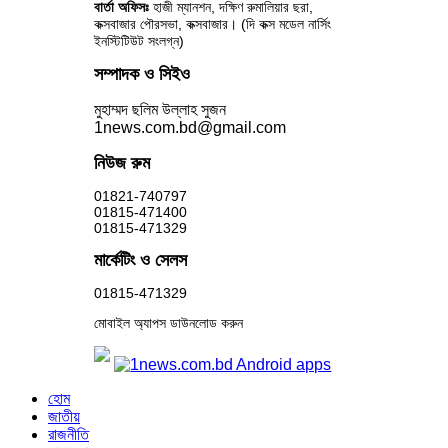
বার্তা অফিসঃ
হাজী ম্যানশন, দক্ষিণ রুমালিয়ার ছরা,
কক্সবাজার পৌরসভা, কক্সবাজার। (দি কক্স মডেল নার্সিং
ইনস্টিটিউট সংলগ্ন)
সম্পাদক ও সিইও
মুহাম্মদ ছলিম উল্লাহ সুজন
1news.com.bd@gmail.com
নিউজ রুম
01821-740797
01815-471400
01815-471329
মার্কেটিং ও সেলস
01815-471329
মোবাইল অ্যাপস ডাউনলোড করুন
হোম
জাতীয়
রাজনীতি