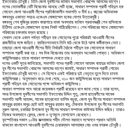
ইফতেকার চৌধুরী। তিনি জেলা যুবলীগের বর্তমান সভাপতি খোরশেদ আলমের ভাগ্নে।
দলের নেতাকর্মীরা যেটি বিবেচনায় আনছে সেটি হচ্ছে, সাধারণ সম্পাদক প্রার্থী শহিদুল হক
সোহেল জেলা আওয়ামী লীগের প্রতিষ্ঠাকালীন সভাপতি ও দীর্ঘ ৪২ বছরের অভিভাবক
বঙ্গবন্ধুর একান্ত সহচর একেএম মোজাম্মেল হকের যোগ্য উত্তরসুরী।
বঙ্গবন্ধু শেখ মুজিবুর রহমান কারাগারে থাকা অবস্থায় বর্তমান প্রধানমন্ত্রী শেখ হাসিনাকে
চিঠিসহ একেএম মোজাম্মেল হকের নিকট পাঠিয়েছিলেন। শেখ পরিবারের সাথে মোজাম্মেল
পরিবারের চমৎকার বন্ধন রয়েছে।
সেকাল থেকে একাল পর্যন্ত শহীদুল হক সোহেলের পুরো পরিবারই আওয়ামী লীগের
রাজনীতির সঙ্গে জড়িত। ব্যক্তিগতভাবে তিনি মাঠ থেকে উঠে আসা কর্মীবান্ধব নেতা।
তাছাড়া জেলা আওয়ামী লীগের নীতি নির্ধারনী বৈঠকে শহীদুল হক সোহেলকে সাধারণ
সম্পাদক প্রার্থী করা হয়। সব দিক বিবেচনায় তার অবস্থান অনেকটা পোক্ত। অধিকাংশ
কাউন্সিলররাও তাকে সাধারণ সম্পাদক দেখতে চায়।
দলের একটি সুত্র জানিয়েছে, সভাপতি পদের প্রার্থী সোহেল আহমদ বাহাদুর বর্তমান জেলা
যুব লীগের সভাপতি খোরশেদ আলমের ভাগ্নে জামাই, সাধারণ সম্পাদক প্রার্থী শোয়েব
ইফতেকার চৌধুরী ভাগ্নে। সে হিসেবে একই পরিবারে দুই নেতৃত্ব তুলে দিতে চাননা
কাউন্সিলররা। অনুসন্ধান করে দেখা গেছে, ৩১০ জন কাউন্সিলরের মধ্যে সাধারণ সম্পাদক
প্রার্থী শহিদুল হক সোহেলের পক্ষে অধিকাংশ কাউন্সিলর।
সাধারণ সম্পাদক পদে আরো কয়েকজন প্রার্থী রয়েছেন বলে জানা গেছে। তারা হলেন,
সদর উপজেলা যুবলীগের সভাপতি ইফতেখার উদ্দিন পুতু, জেলা ছাত্রলীগের সাবেক
সভাপতি আলী আহমদ, সাবেক ছাত্রনেতা ডালিম বড়ুয়া, জেলা যুব লীগের সাধারণ সম্পাদক
মাহবুবুর রহমান মাবুর ছোট ভাই মাসুকুর রহমান বাবু, টেকনাফ উপজেলা যুব লীগের সভাপতি
নুরুল আলম, চকরিয়া উপজেলা যুব লীগের সাধারণ সম্পাদক কাউসার উদ্দিন কছির। তারাও
নিজের অবস্থানে কেন্দ্র, জেলা ও তৃণমূলে যোগাযোগ রেখেছেন।
বৃহস্পতিবার সকাল ১০টায় কক্সবাজার শহীদ দৌলত ময়দানে সম্মেলনে প্রধান অতিথি
থাকবেন বাংলাদেশ আওয়ামী যুবলীগের চেয়ারম্যান আলহাজ্ব মোঃ ওমর ফারুক চৌধুরী।