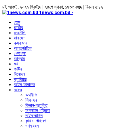
৮ই আগস্ট, ২০২৬ খ্রিস্টাব্দ | ২৪শে শ্রাবণ, ১৪৩৩ বঙ্গাব্দ | বিকাল ৫:৪২
1news.com.bd -
হোম
জাতীয়
রাজনীতি
সারাদেশ
কক্সবাজার
আন্তর্জাতিক
খেলাধুলা
চট্টগ্রাম
ধর্ম
পর্যটন
বিনোদন
ক্যারিয়ার
আইন-আদালত
আরও
অর্থনীতি
শিক্ষাঙ্গন
বিজ্ঞান-প্রযুক্তি
অনলাইন পত্রিকা
লাইফস্টাইল
কৃষি ও পরিবেশ
গণমাধ্যম