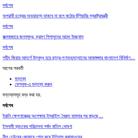
সর্বশেষ
অপরাধী চক্রের অভয়ারণ্য থাকবে না বলে কঠোর হুঁশিয়ারিঃ স্বরাষ্ট্রমন্ত্রী
সর্বশেষ
কক্সবাজারে জনসমুদ্র, ভ্রমণ পিপাসুদের আনন্দ উচ্ছ্বাস
সর্বশেষ
শহীদ জিয়ার আদর্শে উদ্বুদ্ধ হয়ে ছাত্র-গণঅভ্যুত্থানের আকাঙ্ক্ষার বাংলাদেশ বিনির্মাণ…
আগের
পরবর্তী
মন্তব্য
ফেসবুক-এ মন্তব্য করুন
মন্তব্যসমূহ বন্ধ করা হয়.
সর্বশেষ
ইরানি ক্ষেপণাস্ত্রের অপেক্ষায় ইসরাইল; বৈরুত হামলার পর বাড়ছে…
ইসলামী ব্যাংকের পরিচালনা পর্ষদ বাতিল ঘোষণা
নীল ঢেউয়ের জোয়ারে গোল করে ইতিহাস কুরাসাওয়ের