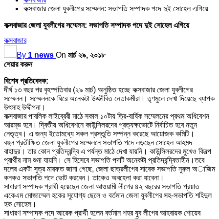
কক্সবাজার জেলা যুবলীগের সম্মেলন: সভাপতি সম্পাদক পদে দুই সোহেল এগিয়ে
কক্সবাজার জেলা যুবলীগের সম্মেলন: সভাপতি সম্পাদক পদে দুই সোহেল এগিয়ে
কক্সবাজার
By
1 news
On
মার্চ ২৯, ২০১৮
শেয়ার করুন
বিশেষ প্রতিবেদক:
দীর্ঘ ১৩ বছর পর বৃহস্পতিবার (২৯ মার্চ) অনুষ্ঠিত হচ্ছে কক্সবাজার জেলা যুবলীগের
সম্মেলন। সম্মেলনকে ঘিরে অনেকটা উজ্জীবিত নেতাকর্মীরা। তৃণমুলে দেখা দিয়েছে ব্যাপক
উৎসাহ উদ্দীপনা।
কক্সবাজার পাবলিক লাইব্রেরী মাঠে সকাল ১০টায় ত্রি-বার্ষিক সম্মেলনের প্রথম অধিবেশন
আরম্ভ হবে। দ্বিতীয় অধিবেশনে কাউন্সিলরদের প্রত্যক্ষভোটে নির্বাচিত হবে নতুন
নেতৃত্ব। এ জন্য ইতোমধ্যে সকল প্রস্তুতি সম্পন্ন করেছে আয়োজক কমিটি।
বহুল প্রতীক্ষিত জেলা যুবলীগের সম্মেলনে সভাপতি পদে লড়ছেন সোহেল আহমদ
বাহাদুর। তার কোন প্রতিদ্বন্দ্বি এ পর্যন্ত মাঠে দেখা যায়নি। কাউন্সিলরদের মুখেও কিবল্প
প্রার্থীর নাম শুনা যায়নি। সে হিসেবে সভাপতি পদটি অনেকটা প্রতিদ্বন্দ্বিতাহীন।তবে
দলের একটা সুত্র মারফত জানা গেছে, জেলা ছাত্রলীগের সাবেক সভাপতি নুরুল অাজিম
কনকও সভাপতি পদে ভোট করবেন। তাকেও অবহেলা করা যাবেনা।
সাধারণ সম্পাদক প্রার্থী হয়েছেন জেলা আওয়ামী লীগের ৪২ বছরের সভাপতি প্রয়াত
একেএম মোজাম্মেল হকের সুযোগ্য ছেলে ও বর্তমান জেলা যুবলীগের সহ-সভাপতি শহিদুল
হক সোহেল।
সাধারণ সম্পাদক পদে আরেক প্রার্থী হলেন বর্তমান শহর যুব লীগের আহবায়ক শোয়েব