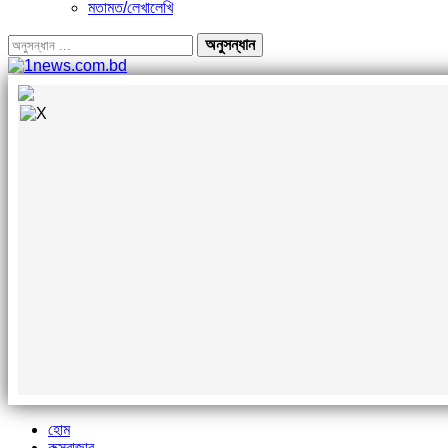
মতামত/লেখালেখি
হোম
কক্সবাজার