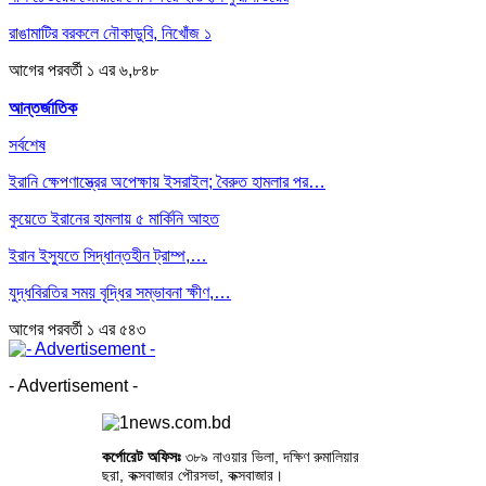
রাঙামাটির বরকলে নৌকাডুবি, নিখোঁজ ১
আগের
পরবর্তী
১ এর ৬,৮৪৮
আন্তর্জাতিক
সর্বশেষ
ইরানি ক্ষেপণাস্ত্রের অপেক্ষায় ইসরাইল; বৈরুত হামলার পর…
কুয়েতে ইরানের হামলায় ৫ মার্কিনি আহত
ইরান ইস্যুতে সিদ্ধান্তহীন ট্রাম্প,…
যুদ্ধবিরতির সময় বৃদ্ধির সম্ভাবনা ক্ষীণ,…
আগের
পরবর্তী
১ এর ৫৪৩
- Advertisement -
কর্পোরেট অফিসঃ
৩৮৯ নাওয়ার ভিলা, দক্ষিণ রুমালিয়ার
ছরা, কক্সবাজার পৌরসভা, কক্সবাজার।