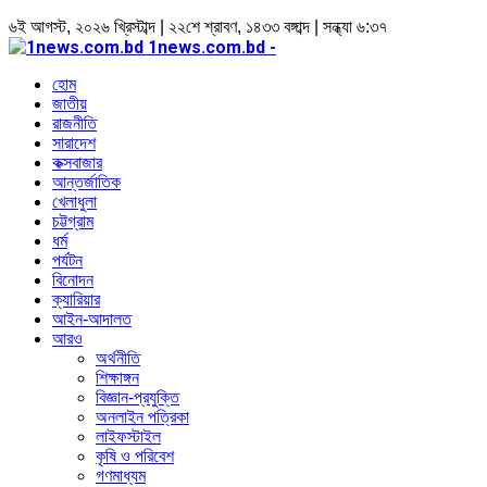
৬ই আগস্ট, ২০২৬ খ্রিস্টাব্দ | ২২শে শ্রাবণ, ১৪৩৩ বঙ্গাব্দ | সন্ধ্যা ৬:৩৭
1news.com.bd -
হোম
জাতীয়
রাজনীতি
সারাদেশ
কক্সবাজার
আন্তর্জাতিক
খেলাধুলা
চট্টগ্রাম
ধর্ম
পর্যটন
বিনোদন
ক্যারিয়ার
আইন-আদালত
আরও
অর্থনীতি
শিক্ষাঙ্গন
বিজ্ঞান-প্রযুক্তি
অনলাইন পত্রিকা
লাইফস্টাইল
কৃষি ও পরিবেশ
গণমাধ্যম