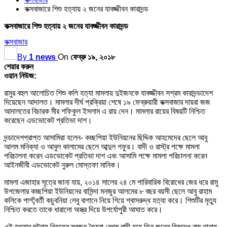
কক্সবাজারে শিশু হত্যায় ২ জনের যাবজ্জীবন কারাদন্ড
কক্সবাজারে শিশু হত্যায় ২ জনের যাবজ্জীবন কারাদন্ড
কক্সবাজার
By
1 news
On
ফেব্রু ১৯, ২০১৮
শেয়ার করুন
ওয়ান নিউজ:
রামুর বহুল আলোচিত শিশু কলি হত্যা মামলায় দুইজনকে যাবজ্জীবন সশ্রম কারাদন্ডাদেশ
দিয়েছেন আদালত। মামলার দীর্ঘ প্রক্রিয়া শেষে ১৯ ফেব্রুয়ারী কক্সবাজার দায়রা জজ
আদালতের বিচারক মীর শফিকুল ইসলাম এ রায় দেন। মামলার রায়ের বিষয়টি নিশ্চিত
করেছেন এডভোকেট প্রতিভা দাশ।
দন্ডাদেশপ্রাপ্ত আসামিরা হলেন- কচ্ছপিয়া ইউনিয়নের ছিদ্দিক আহমেদের ছেলে আবু
আলম মনিক্যা ও আবুল কালামের ছেলে আব্দুল গফুর। বাদী ও রাস্ট্র পক্ষে মামলা
পরিচালনা করেন এডভোকেট প্রতিভা দাশ এবং আসামি পক্ষে মামলা পরিচালনা করেন
আইনজীবী এডভোকেট নুরুল মোস্তফা মানিক।
মামলা এজাহার সূত্রে জানা যায়, ২০১৪ সালের ২৪ মে পারিবারিক বিরোধের জের ধরে রামু
উপজেলার কচ্ছপিয়া ইউনিয়নের বাসিন্দা মনজুর আলমের ৮ বছর বয়সী ছেলে আবু রাহাম
কলিকে পার্শ¦বর্তী কচুবনিয়া লেবু বাগানে নিয়ে গিয়ে শ্বাসরুদ্ধ হত্যা করে। শিশুটির মৃত্যু
নিশ্চিত করতে তাকে ধারালো অস্ত্র দিয়ে উপর্যোপুরী আঘাত করে।
এই হত্যার ঘটনায় নিহতের স্বজন তৈয়বা বেগম বাদী হয়ে তিন জনের বিরুদ্ধে রামু থানায়