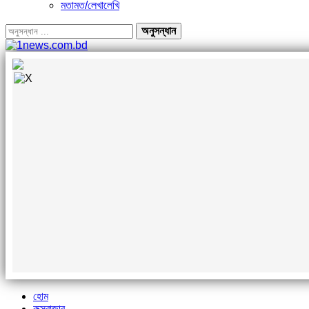
মতামত/লেখালেখি
হোম
কক্সবাজার