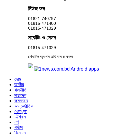
নিউজ রুম
01821-740797
01815-471400
01815-471329
মার্কেটিং ও সেলস
01815-471329
মোবাইল অ্যাপস ডাউনলোড করুন
হোম
জাতীয়
রাজনীতি
সারাদেশ
কক্সবাজার
আন্তর্জাতিক
খেলাধুলা
চট্টগ্রাম
ধর্ম
পর্যটন
বিনোদন