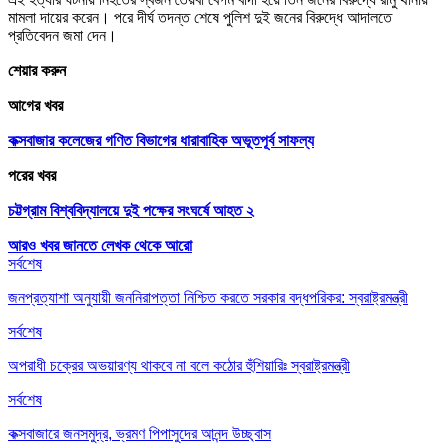
মামলা দায়ের করেন। পরে দীর্ঘ তদন্ত শেষে পুলিশ দুই জনের বিরুদ্ধে আদালতে
প্রতিবেদন জমা দেন।
শেয়ার করুন
আগের খবর
কক্সবাজার কলেজের গণিত বিভাগের ধারাবাহিক অভূতপূর্ব সাফল্য
পরের খবর
চট্টগ্রাম বিশ্ববিদ্যালয়ে দুই পক্ষের সংঘর্ষে আহত ২
আরও খবর জানতে
লেখক থেকে আরো
সর্বশেষ
জনপ্রত্যাশা অনুযায়ী জননিরাপত্তা নিশ্চিত করতে সরকার বদ্ধপরিকর: স্বরাষ্ট্রমন্ত্রী
সর্বশেষ
অপরাধী চক্রের অভয়ারণ্য থাকবে না বলে কঠোর হুঁশিয়ারিঃ স্বরাষ্ট্রমন্ত্রী
সর্বশেষ
কক্সবাজারে জনসমুদ্র, ভ্রমণ পিপাসুদের আনন্দ উচ্ছ্বাস