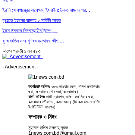
ইরানি ক্ষেপণাস্ত্রের অপেক্ষায় ইসরাইল; বৈরুত হামলার পর…
কুয়েতে ইরানের হামলায় ৫ মার্কিনি আহত
ইরান ইস্যুতে সিদ্ধান্তহীন ট্রাম্প,…
যুদ্ধবিরতির সময় বৃদ্ধির সম্ভাবনা ক্ষীণ,…
আগের
পরবর্তী
১ এর ৫৪৩
- Advertisement -
কর্পোরেট অফিসঃ
৩৮৯ নাওয়ার ভিলা, দক্ষিণ রুমালিয়ার
ছরা, কক্সবাজার পৌরসভা, কক্সবাজার।
বার্তা অফিসঃ
হাজী ম্যানশন, দক্ষিণ রুমালিয়ার ছরা,
কক্সবাজার পৌরসভা, কক্সবাজার। (দি কক্স মডেল নার্সিং
ইনস্টিটিউট সংলগ্ন)
সম্পাদক ও সিইও
মুহাম্মদ ছলিম উল্লাহ সুজন
1news.com.bd@gmail.com