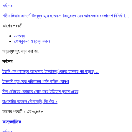
সর্বশেষ
শহীদ জিয়ার আদর্শে উদ্বুদ্ধ হয়ে ছাত্র-গণঅভ্যুত্থানের আকাঙ্ক্ষার বাংলাদেশ বিনির্মাণ…
আগের
পরবর্তী
মন্তব্য
ফেসবুক-এ মন্তব্য করুন
মন্তব্যসমূহ বন্ধ করা হয়.
সর্বশেষ
ইরানি ক্ষেপণাস্ত্রের অপেক্ষায় ইসরাইল; বৈরুত হামলার পর বাড়ছে…
ইসলামী ব্যাংকের পরিচালনা পর্ষদ বাতিল ঘোষণা
নীল ঢেউয়ের জোয়ারে গোল করে ইতিহাস কুরাসাওয়ের
রাঙামাটির বরকলে নৌকাডুবি, নিখোঁজ ১
আগের
পরবর্তী
১ এর ৬,৮৪৮
আন্তর্জাতিক
সর্বশেষ