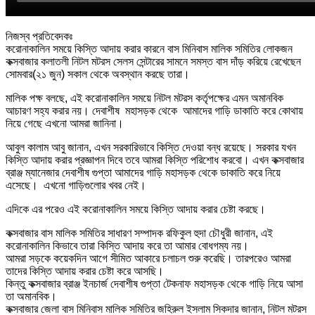
নিজস্ব প্রতিবেদকঃ
করোনাকালিন সময়ে কিস্তি আদায় করার কারনে বাস মিনিবাস মালিক সমিতির লোকজন
কক্সবাজার কলাতলী নিটল মটরস সেলস সেন্টারের সামনে সমস্ত বাস দাঁড় করিয়ে রেখেছেন
সোমবার(২১ জুন) সকাল থেকে অবস্থান করছে তারা।
মালিক পক্ষ বলছে, এই করোনাকালিন সময়ে নিটল মটরস কর্তৃপক্ষের এমন অমানবিক
আচারণ সহ্য করার নয়। দেবাশীষ মহাসড়ক থেকে আমাদের গাড়ি ডাকাতি করে কোথায়
নিয়ে গেছে এখনো আমরা জানিনা।
আবুল কালাম আবু জানান, এখন সরকারিভাবে কিস্তি দেওয়া বন্ধ রয়েছে। সরকার যখন
কিস্তি আদায় করার প্রজ্ঞাপন দিবে তবে আমরা কিস্তি পরিশোধ করবো। এখন কক্সবাজার
ব্রাঞ্জ ম্যানেজার দেবাশীষ গুপ্তা আমাদের গাড়ি মহাসড়ক থেকে ডাকাতি করে নিয়ে
এসেছে। এখনো গাড়িগুলোর খবর নেই।
এদিকে
এর পরেও এই করোনাকালিন সময়ে কিস্তি আদায় করার চেষ্টা করছে।
কক্সবাজার বাস মালিক সমিতির সাধারণ সম্পাদক রফিকুল হুদা চৌধুরী জানান, এই
করোনাকালিন কিভাবে তারা কিস্তি আদায় করে তা আমার বোধগম্য নয়।
আমরা সড়কে কয়েকদিন আগে সীমিত আকারে চলাচল শুরু করেছি। তারপরেও আমরা
তাদের কিস্তি আদায় করার চেষ্টা করে আসছি।
কিন্তু কক্সবাজার ব্রাঞ্জ ইনচার্জ দেবাশীষ গুপ্তা টেকনাফ মহাসড়ক থেকে গাড়ি নিয়ে আসা
তা অমানবিক।
কক্সবাজার জেলা বাস মিনিবাস মালিক সমিতির জহিরুল ইসলাম সিকদার জানান, নিটল মটরস