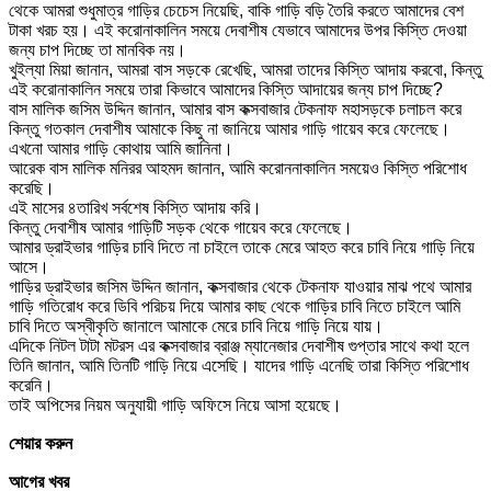
থেকে আমরা শুধুমাত্র গাড়ির চেচেস নিয়েছি, বাকি গাড়ি বড়ি তৈরি করতে আমাদের বেশ
টাকা খরচ হয়। এই করোনাকালিন সময়ে দেবাশীষ যেভাবে আমাদের উপর কিস্তি দেওয়া
জন্য চাপ দিচ্ছে তা মানবিক নয়।
খুইল্যা মিয়া জানান, আমরা বাস সড়কে রেখেছি, আমরা তাদের কিস্তি আদায় করবো, কিন্তু
এই করোনাকালিন সময়ে তারা কিভাবে আমাদের কিস্তি আদায়ের জন্য চাপ দিচ্ছে?
বাস মালিক জসিম উদ্দিন জানান, আমার বাস কক্সবাজার টেকনাফ মহাসড়কে চলাচল করে
কিন্তু গতকাল দেবাশীষ আমাকে কিছু না জানিয়ে আমার গাড়ি গায়েব করে ফেলেছে।
এখনো আমার গাড়ি কোথায় আমি জানিনা।
আরেক বাস মালিক মনিরর আহমদ জানান, আমি করোননাকালিন সময়েও কিস্তি পরিশোধ
করেছি।
এই মাসের ৪তারিখ সর্বশেষ কিস্তি আদায় করি।
কিন্তু দেবাশীষ আমার গাড়িটি সড়ক থেকে গায়েব করে ফেলেছে।
আমার ড্রাইভার গাড়ির চাবি দিতে না চাইলে তাকে মেরে আহত করে চাবি নিয়ে গাড়ি নিয়ে
আসে।
গাড়ির ড্রাইভার জসিম উদ্দিন জানান, কক্সবাজার থেকে টেকনাফ যাওয়ার মাঝ পথে আমার
গাড়ি গতিরোধ করে ডিবি পরিচয় দিয়ে আমার কাছ থেকে গাড়ির চাবি নিতে চাইলে আমি
চাবি দিতে অস্বীকৃতি জানালে আমাকে মেরে চাবি নিয়ে গাড়ি নিয়ে যায়।
এদিকে নিটল টাটা মটরস এর কক্সবাজার ব্রাঞ্জ ম্যানেজার দেবাশীষ গুপ্তার সাথে কথা হলে
তিনি জানান, আমি তিনটি গাড়ি নিয়ে এসেছি। যাদের গাড়ি এনেছি তারা কিস্তি পরিশোধ
করেনি।
তাই অপিসের নিয়ম অনুযায়ী গাড়ি অফিসে নিয়ে আসা হয়েছে।
শেয়ার করুন
আগের খবর