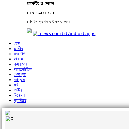
মার্কেটিং ও সেলস
01815-471329
মোবাইল অ্যাপস ডাউনলোড করুন
হোম
জাতীয়
রাজনীতি
সারাদেশ
কক্সবাজার
আন্তর্জাতিক
খেলাধুলা
চট্টগ্রাম
ধর্ম
পর্যটন
বিনোদন
ক্যারিয়ার