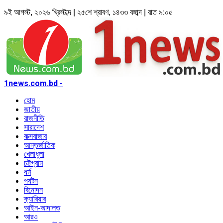
৯ই আগস্ট, ২০২৬ খ্রিস্টাব্দ | ২৫শে শ্রাবণ, ১৪৩৩ বঙ্গাব্দ | রাত ৯:০৫
1news.com.bd -
হোম
জাতীয়
রাজনীতি
সারাদেশ
কক্সবাজার
আন্তর্জাতিক
খেলাধুলা
চট্টগ্রাম
ধর্ম
পর্যটন
বিনোদন
ক্যারিয়ার
আইন-আদালত
আরও