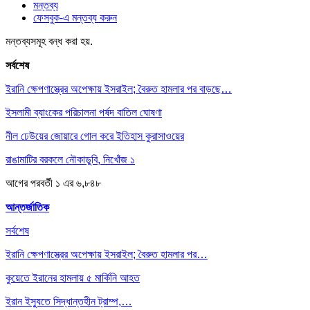
মন্তব্য
ফেসবুক-এ মন্তব্য করুন
মন্তব্যসমূহ বন্ধ করা হয়.
সর্বশেষ
ইরানি ক্ষেপণাস্ত্রের অপেক্ষায় ইসরাইল; বৈরুত হামলার পর বাড়ছে…
ইসলামী ব্যাংকের পরিচালনা পর্ষদ বাতিল ঘোষণা
নীল ঢেউয়ের জোয়ারে গোল করে ইতিহাস কুরাসাওয়ের
রাঙামাটির বরকলে নৌকাডুবি, নিখোঁজ ১
আগের
পরবর্তী
১ এর ৬,৮৪৮
আন্তর্জাতিক
সর্বশেষ
ইরানি ক্ষেপণাস্ত্রের অপেক্ষায় ইসরাইল; বৈরুত হামলার পর…
কুয়েতে ইরানের হামলায় ৫ মার্কিনি আহত
ইরান ইস্যুতে সিদ্ধান্তহীন ট্রাম্প,…