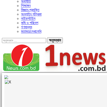
অর্থনীতি
শিক্ষাঙ্গন
বিজ্ঞান-প্রযুক্তি
অনলাইন পত্রিকা
লাইফস্টাইল
কৃষি ও পরিবেশ
গণমাধ্যম
মতামত/লেখালেখি