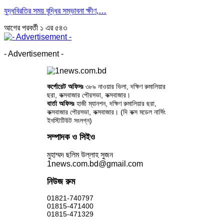
যুদ্ধবিরতির সময় বৃদ্ধির সম্ভাবনা ক্ষীণ,…
আগের
পরবর্তী
১ এর ৫৪৩
- Advertisement -
কর্পোরেট অফিসঃ
৩৮৯ নাওয়ার ভিলা, দক্ষিণ রুমালিয়ার
ছরা, কক্সবাজার পৌরসভা, কক্সবাজার।
বার্তা অফিসঃ
হাজী ম্যানশন, দক্ষিণ রুমালিয়ার ছরা,
কক্সবাজার পৌরসভা, কক্সবাজার। (দি কক্স মডেল নার্সিং
ইনস্টিটিউট সংলগ্ন)
সম্পাদক ও সিইও
মুহাম্মদ ছলিম উল্লাহ সুজন
1news.com.bd@gmail.com
নিউজ রুম
01821-740797
01815-471400
01815-471329