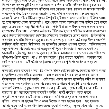
অভিযোগ সুত্রে জানা গেছে , বৃহস্পতিবার সাড়ে ৯টার দিকে পেশকার পাড়ার বাঁকখালী নদীর
সিকো বরফ কল পয়েন্টে ইমন হাসান মওলা তার পিতার মোটর সাইকেল নিয়ে ঘুরতে যায়।
সেখানে পূর্ব পরিকল্পিতভাবে তার গতিরোধ করে পেশকার পাড়া এলাকার বহু মামলার আসামী
আবদুল্লাহ খান, ছৈয়দ আকবর, রমজান, ইমন, সানি ও ফরহাদসহ ৭-৮ জন সন্ত্রাসী।
এসময় ইমনকে শরীরে বিভিন্ন স্থানে উপর্যুপরি ছুরিকাঘাত করে সন্ত্রাসীরা। ছিনিয়ে নেওয়া
হয় তার ব্যবহৃত মোটর সাইকেলটি। পরে গুরুতর আহত অবস্থায় ইমন মাটিতে ঢলে পড়লে
মৃত্যু হয়েছে ভেবে সন্ত্রাসীরা পালিয়ে যায়। পথচারীরা তাকে উদ্ধার করে কক্সবাজার সদর
হাসপাতালে নিয়ে যায়। সেখানে কর্তব্যরত চিকিৎসক ইমনের শারীরিক অবস্থা সংকটাপন্ন
দেখে উন্নত চিকিৎসার জন্য চট্টগ্রাম মেডিকেল হাসপাতালে রেফার করেন। চিকিৎসাধীন
অবস্থায় রাত ৩টার দিকে সে মৃত্যুর কোলে ঢলে পড়ে। ৪নং ওয়ার্ড ছাত্রলীগের সভাপতি
আসিফুল করিম বলেন, নির্মমভাবে এই ছাত্রলীগ নেতাকে খুন করা হয়েছে। অবিলম্বে তার
হত্যাকারীদের গ্রেফতার করে দৃষ্টান্তমূলক শাস্তির দাবি করছি। নচেৎ ছাত্রলীগের
নেতাকর্মীরা দুর্বার আন্দোলন গড়ে তুলবে। এবিষয়ে কক্সবাজার সদর মডেল থানার ওসি শেখ
মুনীর-উল-গীয়াস বলেন, খবর পেয়ে হাসপাতালে পুলিশ পাঠানো হয়েছিল। অপরাধ করে
কেউ পার পাবে না। এই ঘটনায় জড়িতদের গ্রেফতারে পুলিশের অভিযান অব্যাহত
রয়েছে।
কক্সবাজার জেলা ছাত্রলীগ সভাপতি এসএম সাদ্দাম হোসেন জানান,একমাসের মাথায় আমরা
ছাত্রলীগের দুজন কর্মীকে হারালাম । যারা ফয়সাল ও ইমনকে হত্যা করেছে তাদের
দৃষ্টান্তমূলক শাস্তির দাবি করছি । সেই সাথে কেনর বার বার ছাত্রলীগ কমীর উপর হামলা
হচ্ছে আর কেন প্রশাসন তাদের গ্রেফতার করতে পারছেনা এব্যাপারে আমার জেলা
আওয়ামী লীগের নেতৃবৃন্দের সাথে কথা বলবো। যদি আইন শৃংখলা বাহিনী হত্যাকারিদের
ধরতে অপারগ হয় তবে আমরা ছাত্রলীগ কর্মীরা পরবর্তী পদক্ষেপ গ্রহন করবো।
অন্যদিকে কক্সবাজারে এই মাসের ১ থেকে ৪ তারিখের মধ্যে ৫ জনের লাশ পেয়েছে
পুলিশ। তার মধ্যে দুইজন শিশু একজন কিশোর ও আর দুইজন যুবক। দুই যুবককে
সরাসরি হত্যা করা হলেও বাকি তিন জনের হত্যা না অপমৃত্যু সন্দেহ থেকে যায়। মাসের