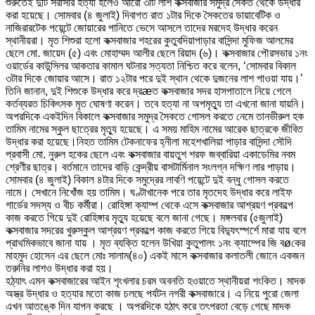
শুরুতেই দুটি সরাসরি হত্যা হলেও আরো ৩টি লাশ কক্সবাজার সমুদ্র সৈকত থেকে উদ্ধার
করা হয়েছে। সোমবার (৪ জুলাই) দিবাগত রাত ১টার দিকে সৈকতের ডায়াবেটিক ও
নাজিরারটেক পয়েন্টে জোয়ারের পানিতে ভেসে আসলে তাদের মরদেহ উদ্ধার করেন
স্থানীয়রা। মৃত শিশুরা হলো কক্সবাজার শহরের কুতুবদিয়াপাড়ার বাসিন্দা মুফিজ আলমের
ছেলে মো. জায়েদ (৫) এবং মোহাম্মদ আলীর ছেলে রিয়াদ (৬)। কক্সবাজার পৌরসভার ১নং
ওয়ার্ডের কাউন্সিলর আকতার কামাল ঘটনার সত্যতা নিশ্চিত করে বলেন, ‘সোমবার বিকাল
৩টার দিকে জোয়ার আসে। রাত ১২টার পরে দুই স্থান থেকে দুজনের লাশ পাওয়া যায়।’
তিনি জানান, দুই শিশুকে উদ্ধার করে দ্রæত কক্সবাজার সদর হাসপাতালে নিয়ে গেলে
কর্তব্যরত চিকিৎসক মৃত ঘোষণা করেন। তবে হত্যা না অপমৃত্যু তা এখনো জানা যায়নি।
অপরদিকে একইদিন বিকালে কক্সবাজার সমুদ্র সৈকতে গোসল করতে নেমে তানভীরুল হক
তামিম নামের স্কুল ছাত্রের মৃত্যু হয়েছে। এ সময় মাহিম নামের আরেক ছাত্রকে জীবিত
উদ্ধার করা হয়েছে।নিহত তামিম টেকনাফের হ্নীলা মহেশখালিয়া পাড়ার বাসিন্দা সৌদি
প্রবাসী মো. নুরুল হকের ছেলে এবং কক্সবাজার বায়তুশ শরফ জব্বারিয়া একাডেমির নবম
শ্রেণীর ছাত্র। বর্তমানে তাদের বাড়ি কেন্দ্রীয় বাসটার্মিনাল সংলগ্ন দক্ষিণ লার পাড়ায়।
সোমবার (৪ জুলাই) বিকাল ৪টার দিকে সমুদ্রের লাবণি পয়েন্টে দুই বন্ধু গোসল করতে
নামে। সেখানে নিখোঁজ হয় তামিম। ঘণ্টাখানেক পরে তার মৃতদেহ উদ্ধার করে লাইফ
গার্ডের সদস্য ও বীচ কর্মীরা। রোহিঙ্গা ক্যাম্প থেকে এসে কক্সবাজার আশ্রয়ণ প্রকল্পে
কাজ করতে গিয়ে দুই রোহিঙ্গার মৃত্যু হয়েছে বলে জানা গেছে। মঙ্গলবার (৫জুলাই)
কক্সবাজার সদরের খুরুস্কুল আশ্রয়ণ প্রকল্পে কাজ করতে গিয়ে বিদ্যুৎস্পর্শে মারা যায় বলে
প্রাথমিকভাবে জানা যায় । মৃত ব্যক্তি হলেন উখিয়া কুতুপালং ১নং ক্যাম্পের জি বøকের
মাহমুদ হোসেন এর ছেলে মোঃ সালাম(৪০) একই মাসে কক্সবাজার কলাতলী জোনে একজন
তরুনির লাশও উদ্ধার করা হয়।
হঠ্যাৎ এমন কক্সবাজারের আইন শৃংখলার চরম অবনতি হওয়াতে স্থানীয়রা শংকিত। মাদক
অস্ত্র উদ্ধার ও হত্যার মতো কাজ চলছে পর্যটন নগরী কক্সবাজারে। এ নিয়ে পুরো জেলা
এখন আতঙ্কে দিন যাপন করছে । অপরদিকে হঠাৎ করে তৎপরতা বেড়ে গেছে মাদক