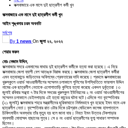
কক্সবাজারে এক মাসে দুই ছাত্রলীগ কর্মী খুন
কক্সবাজারে এক মাসে দুই ছাত্রলীগ কর্মী খুন
আইন শৃঙ্খলার চরম অবনতি
সর্বশেষ
By
1 news
On
জুলা ২২, ২০২২
শেয়ার করুন
মোঃ নেজাম উদ্দিন,
কক্সবাজার সদরে একমাসের মাথায় দুই ছাত্রলীগ কর্মীকে হত্যা করা হয়েছে। এ নিয়ে
কক্সবাজার জেলা ব্যাপী বেশ আতঙ্ক বিরাজ করছে। কক্সবাজার জেলা ছাত্রলীগ কর্মীরা
এমন হত্যাকান্ডে জড়িতদের অবিলম্বে গ্রেফতারের দাবি করেছে। প্রথমে কক্সবাজারের
খুরুস্কুলে ওয়ার্ড আওয়ামীলীগের সম্মেলন চলাকালে পুলিশের উপস্থিতিতে ফায়সাল উদ্দিন
নামের এক ছাত্রলীগ নেতাকে এলোপাতাড়ি কুপিয়ে হত্যা করেছে একদল দুর্বৃত্তরা ।৩
জুলাই রবিবার সন্ধ্যা ৭ টার দিকে সদরের খুরুস্কুল ইউনিয়নের ২ নং ওয়ার্ড আওয়ামীলীগের
সম্মেলন চলাকালে ডেইলপাড়ায় এই হত্যা কান্ডের ঘটনা ঘটে।এদিকে গত বৃহস্পতিবার
(২১ জুলাই) কক্সবাজার শহরে সন্ত্রাসীদের ছুরিকাঘাতে নির্মমভাবে খুন হয়েছে ইমন নামে এক
ছাত্রলীগ নেতা। বৃহস্পতিবার রাত ৩টার দিকে চট্টগ্রাম মেডিকেল কলেজ হাসপাতালে
চিকিৎসাধীন অবস্থায় তাঁর মৃত্যু হয় বলে জানা যায়। নিহত ইমন উত্তর টেকপাড়ার
ব্যবসায়ী মোহাম্মদ হাছানের পুত্র। সে ৪ নং ওয়ার্ড ছাত্রলীগের যুগ্ম সাধারণ সম্পাদক
ছিলেন।