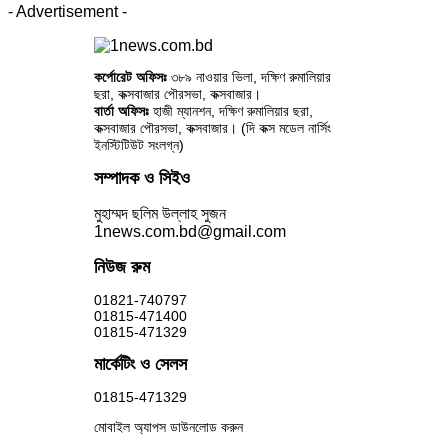
- Advertisement -
কর্পোরেট অফিসঃ
৩৮৯ নাওয়ার ভিলা, দক্ষিণ রুমালিয়ার
ছরা, কক্সবাজার পৌরসভা, কক্সবাজার।
বার্তা অফিসঃ
হাজী ম্যানশন, দক্ষিণ রুমালিয়ার ছরা,
কক্সবাজার পৌরসভা, কক্সবাজার। (দি কক্স মডেল নার্সিং
ইনস্টিটিউট সংলগ্ন)
সম্পাদক ও সিইও
মুহাম্মদ ছলিম উল্লাহ সুজন
1news.com.bd@gmail.com
নিউজ রুম
01821-740797
01815-471400
01815-471329
মার্কেটিং ও সেলস
01815-471329
মোবাইল অ্যাপস ডাউনলোড করুন