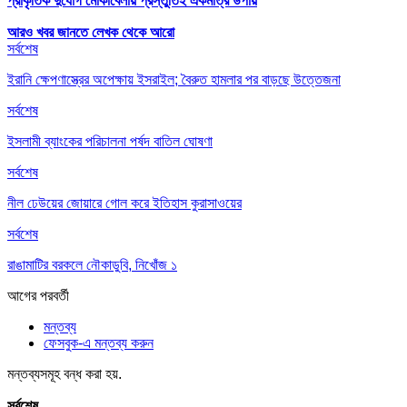
প্রাকৃতিক দুর্যোগ মোকাবেলায় প্রস্তুতিই একমাত্র উপায়
আরও খবর জানতে
লেখক থেকে আরো
সর্বশেষ
ইরানি ক্ষেপণাস্ত্রের অপেক্ষায় ইসরাইল; বৈরুত হামলার পর বাড়ছে উত্তেজনা
সর্বশেষ
ইসলামী ব্যাংকের পরিচালনা পর্ষদ বাতিল ঘোষণা
সর্বশেষ
নীল ঢেউয়ের জোয়ারে গোল করে ইতিহাস কুরাসাওয়ের
সর্বশেষ
রাঙামাটির বরকলে নৌকাডুবি, নিখোঁজ ১
আগের
পরবর্তী
মন্তব্য
ফেসবুক-এ মন্তব্য করুন
মন্তব্যসমূহ বন্ধ করা হয়.
সর্বশেষ