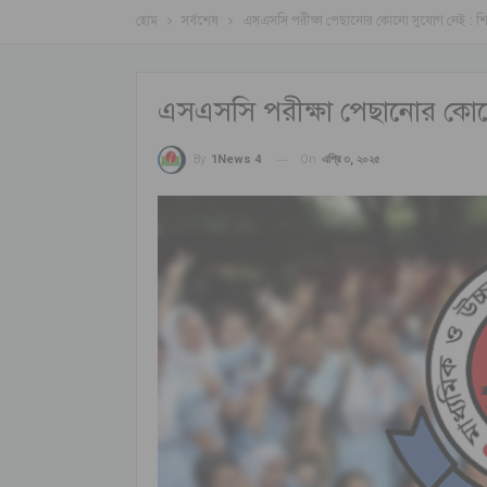
হোম
সর্বশেষ
এসএসসি পরীক্ষা পেছানোর কোনো সুযোগ নেই : শিক্
এসএসসি পরীক্ষা পেছানোর কোনো 
On
এপ্রি ৩, ২০২৫
By
1News 4