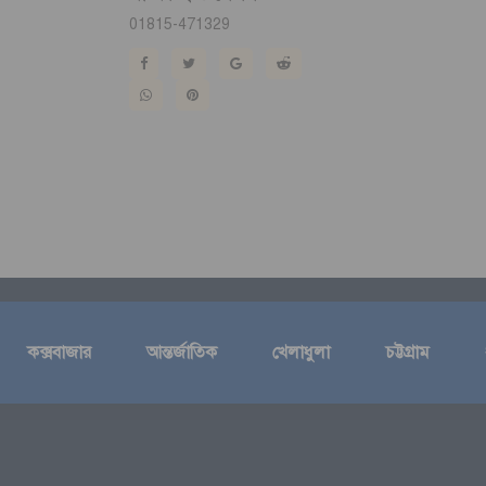
01815-471329
কক্সবাজার
আন্তর্জাতিক
খেলাধুলা
চট্টগ্রাম