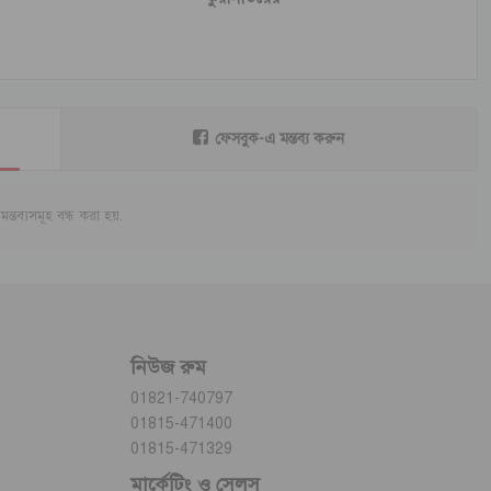
ফেসবুক-এ মন্তব্য করুন
মন্তব্যসমূহ বন্ধ করা হয়.
নিউজ রুম
01821-740797
01815-471400
01815-471329
মার্কেটিং ও সেলস