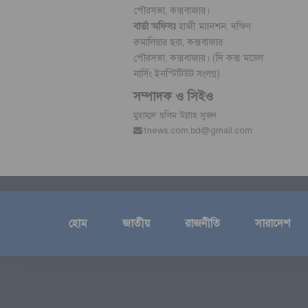
পৌরসভা, কক্সবাজার।
বার্তা অফিসঃ
হাজী ম্যানশন, দক্ষিণ
রুমালিয়ার ছরা, কক্সবাজার
পৌরসভা, কক্সবাজার। (দি কক্স মডেল
নার্সিং ইনস্টিটিউট সংলগ্ন)
সম্পাদক ও সিইও
মুহাম্মদ ছলিম উল্লাহ সুজন
1news.com.bd@gmail.com
হোম
জাতীয়
রাজনীতি
সারাদেশ