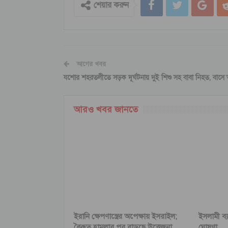
শেয়ার করুন
আগের খবর
যশোর শহরতলীতে সড়ক দূর্ঘটনায় দুই শিশু সহ বাবা নিহত, বাসে
আরও খবর জানতে
ইরানি ক্ষেপণাস্ত্রের অপেক্ষায় ইসরাইল;
ইসলামী ব্
বৈরুত হামলার পর বাড়ছে উত্তেজনা
ঘোষণা