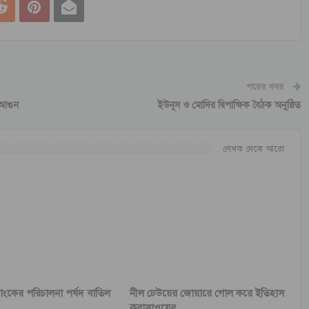
পরের খবর
 আগুন
ইউনূস ও মোদির দ্বিপাক্ষিক বৈঠক অনুষ্ঠিত
লেখক থেকে আরো
যাংকের পরিচালনা পর্ষদ বাতিল
নীল ঢেউয়ের জোয়ারে গোল করে ইতিহাস
কুরাসাওয়ের