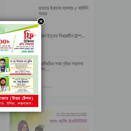
কুয়েতে ইরানের হামলায় ৫ মার্কিনি
আহত
ইরান ইস্যুতে সিদ্ধান্তহীন ট্রাম্প,…
যুদ্ধবিরতির সময় বৃদ্ধির সম্ভাবনা
ক্ষীণ,…
আগের
পরবর্তী
১ এর ৫৪৩