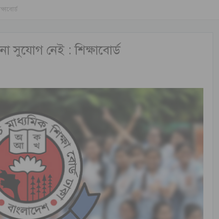
ষাবোর্ড
সুযোগ নেই : শিক্ষাবোর্ড