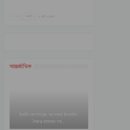
আগের
পরবর্তী
১ এর ৬,৮৪৮
আন্তর্জাতিক
ইরানি ক্ষেপণাস্ত্রের অপেক্ষায় ইসরাইল;
বৈরুত হামলার পর…