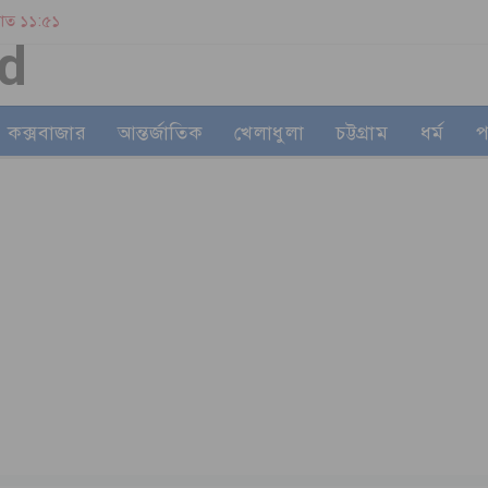
 রাত ১১:৫১
কক্সবাজার
আন্তর্জাতিক
খেলাধুলা
চট্টগ্রাম
ধর্ম
প