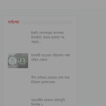
সর্বশেষ
ইরানি ক্ষেপণাস্ত্রের অপেক্ষায়
ইসরাইল; বৈরুত হামলার পর
বাড়ছে…
ইসলামী ব্যাংকের পরিচালনা পর্ষদ
বাতিল ঘোষণা
নীল ঢেউয়ের জোয়ারে গোল করে
ইতিহাস কুরাসাওয়ের
রাঙামাটির বরকলে নৌকাডুবি,
নিখোঁজ ১