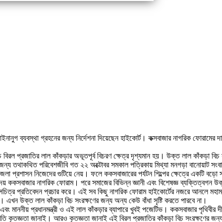
ইনানুগ ব্যবস্থা গ্রহনের জন্য নির্দেশনা দিয়েছেন হাইকোর্ট। কক্সবাজার নাগরিক ফোরামের দ
 বিরল প্রজাতির লাল কাঁকড়ার অভূতপূর্ব বিচরণ ক্ষেত্র দৃশ্যমান হয়। উক্ত লাল কাঁকড়া বিচ
জন্য তথাকথিত পরিবেশজীবি গত ২২ অক্টোবর সমকাল পত্রিকায় মিথ্যা মনগড়া বানোয়াট সংবাদ 
া প্রশাসন নিজেদের গুটিয়ে নেয়। ফলে ককসবাজারের পর্যটন শিল্পের ক্ষেত্রে একটি বড়ো সম
 দেয় ককসবাজার নাগরিক ফোরাম। পরে সমাজের বিভিন্ন জ্ঞানী এবং বিশেষজ্ঞ ব্যক্তিত্বগন উক
চিত্র প্রতিবেদন প্রচার করে। এই সব কিছু নাগরিক ফোরাম হাইকোর্টের নজরে আনলে মহামান
 এখন উক্ত লাল কাঁকড়া বিচ সংরক্ষণের জন্য অন্য কেউ বাঁধা সৃষ্টি করতে পারবে না।
বং মাননীয় প্রধানমন্ত্রী ও এই লাল কাঁকড়ার ব্যাপারে খুবই পজেটিভ। ককসবাজার পৃথিবীর দীর
প্রতি কৃতজ্ঞতা জানাই। আরও কৃতজ্ঞতা জানাই এই বিরল প্রজাতির কাঁকড়া বিচ সংরক্ষণের জন্