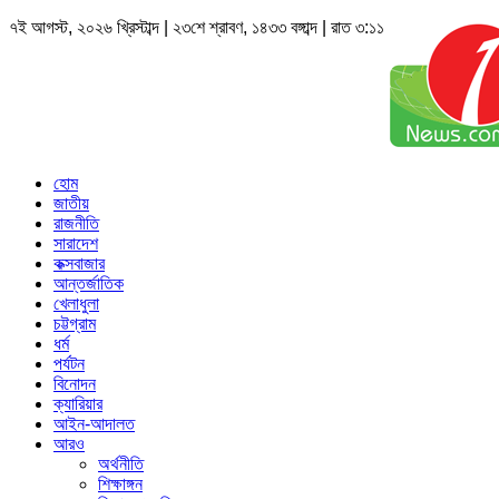
৭ই আগস্ট, ২০২৬ খ্রিস্টাব্দ | ২৩শে শ্রাবণ, ১৪৩৩ বঙ্গাব্দ | রাত ৩:১১
হোম
জাতীয়
রাজনীতি
সারাদেশ
কক্সবাজার
আন্তর্জাতিক
খেলাধুলা
চট্টগ্রাম
ধর্ম
পর্যটন
বিনোদন
ক্যারিয়ার
আইন-আদালত
আরও
অর্থনীতি
শিক্ষাঙ্গন