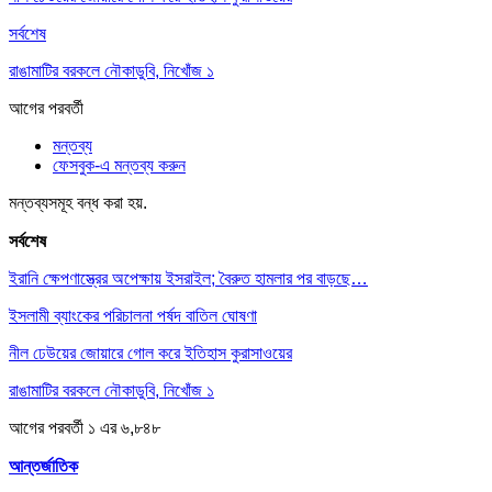
সর্বশেষ
রাঙামাটির বরকলে নৌকাডুবি, নিখোঁজ ১
আগের
পরবর্তী
মন্তব্য
ফেসবুক-এ মন্তব্য করুন
মন্তব্যসমূহ বন্ধ করা হয়.
সর্বশেষ
ইরানি ক্ষেপণাস্ত্রের অপেক্ষায় ইসরাইল; বৈরুত হামলার পর বাড়ছে…
ইসলামী ব্যাংকের পরিচালনা পর্ষদ বাতিল ঘোষণা
নীল ঢেউয়ের জোয়ারে গোল করে ইতিহাস কুরাসাওয়ের
রাঙামাটির বরকলে নৌকাডুবি, নিখোঁজ ১
আগের
পরবর্তী
১ এর ৬,৮৪৮
আন্তর্জাতিক