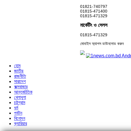
01821-740797
01815-471400
01815-471329
মার্কেটিং ও সেলস
01815-471329
মোবাইল অ্যাপস ডাউনলোড করুন
হোম
জাতীয়
রাজনীতি
সারাদেশ
কক্সবাজার
আন্তর্জাতিক
খেলাধুলা
চট্টগ্রাম
ধর্ম
পর্যটন
বিনোদন
ক্যারিয়ার