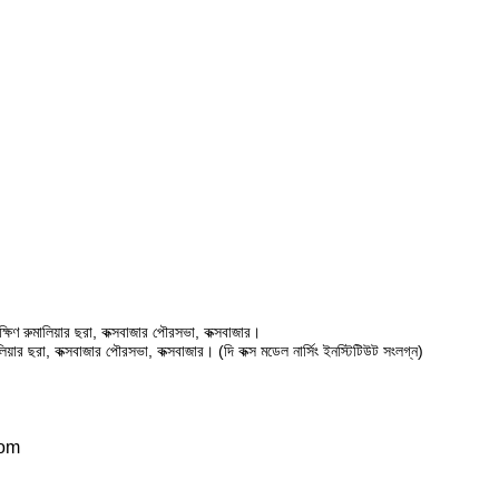
ষিণ রুমালিয়ার ছরা, কক্সবাজার পৌরসভা, কক্সবাজার।
ালিয়ার ছরা, কক্সবাজার পৌরসভা, কক্সবাজার। (দি কক্স মডেল নার্সিং ইনস্টিটিউট সংলগ্ন)
com