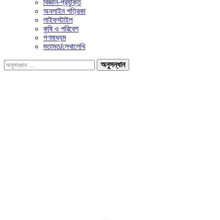
বিজ্ঞান-প্রযুক্তি
অনলাইন পত্রিকা
লাইফস্টাইল
কৃষি ও পরিবেশ
গণমাধ্যম
মতামত/লেখালেখি