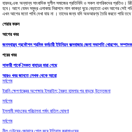
হায়দর,এবং অন্যান্য সাংবাদিক সুশীল সমাজের প্রতিনিদি ও সকল নাগরিকদের প্রতিও। রিট
হবে। আগে যেমন সমুদ্র এলাকায় নিরাপদে লাল কাকড়া ঘুরে বেড়াতো এখন আগের সেই পরি
এখন আগের মতো পাখি দেখা যায় না । তাদের জন্য যদি অভআরণ্য তৈরি করতে পারি তবে আ
শেয়ার করুন
আগের খবর
জনস্বাস্থ্য প্রকৌশল শ্রমিক কর্মচারী ইউনিয়ন কক্সবাজার জেলা সভাপতি খোরশেদ, সম্পাদক
পরের খবর
সাফারী পার্কে সৈকত বাহাদুর মারা গেছে
আরও খবর জানতে
লেখক থেকে আরো
সর্বশেষ
ইরানি ক্ষেপণাস্ত্রের অপেক্ষায় ইসরাইল; বৈরুত হামলার পর বাড়ছে উত্তেজনা
সর্বশেষ
ইসলামী ব্যাংকের পরিচালনা পর্ষদ বাতিল ঘোষণা
সর্বশেষ
নীল ঢেউয়ের জোয়ারে গোল করে ইতিহাস কুরাসাওয়ের