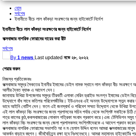
হোম
সর্বশেষ
ইনানীতে বীচে লাল কাঁকড়া সংরক্ষণের জন্য হাইকোর্টে নির্দেশ
ইনানীতে বীচে লাল কাঁকড়া সংরক্ষণের জন্য হাইকোর্টে নির্দেশ
কক্সবাজার নাগরিক ফোরামের দায়ের করা রীট
সর্বশেষ
By
1 news
Last updated
নভে ২৮, ২০২২
শেয়ার করুন
নিজস্ব প্রতিবেদকঃ
কক্সবাজার সমুদ্র সৈকতের ইনানীর ইমামের ডেইল নামক স্থানে লাল কাঁকড়া বীচ সংরক্ষণে আ
আলীর দ্বৈত ব্যাঞ্চ এ আদেশ দেন।
জানাযায় উখিয়া উপজেলার সমুদ্র তীরবর্তী এলাকা মেরিন ড্রাইভ সংলগ্ন ইমামের ডেইল বিচে
উদ্দ্যোগে বাঁধ সাধে কতিপয় পরিবেশজীবির। ইউএনওর এই অনন্য উদ্দ্যোগকে স্তব্দ করার 
ভাবে আইনি নোটিশ দেন। ফলে এই জনস্বার্থ ও পরিবেশ সম্মত উদ্দ্যোগ থেকে উখিয়া উপজেল
এই লাল কাঁকড়া বিচ সংরক্ষণের জন্য প্রশাসনের সচিব পর্যায় থেকে সংশ্লিষ্ট সবাইকে চিঠি
পত্র কালের কন্ঠ,ককসবাজারের লোকাল পত্রিকা সংবাদ প্রকাশ করে।এবং টেলিভিশন সমুহ স
লাল কাঁকড়া বিচ সংরক্ষণের জন্য জেলা প্রশাসকসহ সংশ্লিষ্টদেরকে এ আদেশ প্রদান করেন।
কক্সবাজার নাগরিক ফোরামের সভাপতি আ ন ম হেলাল উদ্দিন বলেন আমরা কক্সবাজারের মানুষ এ
আকর্ষন বাড়াবে বহুগন। জীববৈচিত্র্য রক্ষা হবে নিঃসন্ধেহে। আমরা মহামান্য হাইকোর্টের 