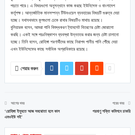
পড়তে পারে। এ বিষয়গুলো অনুসন্ধানে কাজ করছে ইউনিসেফ ও বাংলাদেশ
কর্তৃপক্ষ। আন্তর্জাতিক মানসম্পন্ন টিউবওয়েল ব্যবহারের বিষয়টি গুরুত্ব দেয়া
হচ্ছে। যথাযথভাবে কূপগুলো ঢেকে রাখার বিষয়টিও মাথায় রয়েছে।
বুলিয়ারক বলেন, আমরা পানি বিশুদ্ধকরণ ট্যাবলেট বিতরণের চেষ্টা জোরালো
করছি। একই সঙ্গে পয়ঃনিষ্কাশন ব্যবস্থা উন্নততর করার জন্য চেষ্টা চালানো
হচ্ছে। তিনি বলেন, রোহিঙ্গা শরণার্থীদের কাছে নিরাপদ পানীয় পানি পৌঁছে দেয়া
এখন ইউনিসেফের কাছে সর্বাধিক অগ্রাধিকারে রয়েছে।
শেয়ার করুন
আগের খবর
পরের খবর
‘রোহিঙ্গা ইস্যুতে আজ সমঝোতা হলে কাল
পরমাণু শক্তি কমিশনে চাকরি
এমওইউ সই’