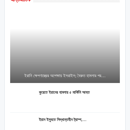
ইরানি ক্ষেপণাস্ত্রের অপেক্ষায় ইসরাইল; বৈরুত হামলার পর…
কুয়েতে ইরানের হামলায় ৫ মার্কিনি আহত
ইরান ইস্যুতে সিদ্ধান্তহীন ট্রাম্প,…