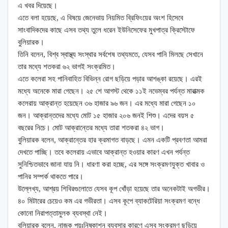
এ খবর দিয়েছে।
এতে বলা হয়েছে, এ বিষয়ে জেনেভায় নিয়মিত ব্রিফিংয়ের অংশ হিসেবে
সাংবাদিকদের কাছে এসব তথ্য তুলে ধরেন ইউনিসেফের মুখপাত্র ক্রিস্টোফে
বুলিয়ারক।
তিনি বলেন, বিশ্ব স্বাস্থ্য সংস্থার সর্বশেষ তথ্যমতে, যেসব পানি মিলছে সেখানে
তার মধ্যে শতকরা ৬২ ভাগই সংক্রমিত।
এতে কলেরা সহ পানিবাহিত বিভিন্ন রোগ ছড়িয়ে পড়ার আশঙ্কা রয়েছে। এরই
মধ্যে অনেকে মারা গেছেন। ২৫ শে আগস্ট থেকে ১১ই নভেম্বর পর্যন্ত মারাত্মক
কলেরায় আক্রান্ত হয়েছেন ৩৬ হাজার ৯৬ জন। এর মধ্যে মারা গেছেন ১০
জন। আক্রান্তদের মধ্যে মোট ১৫ হাজার ২০৬ জনই শিশু। এদের বয়স ৫
বছরের নিচে। মোট আক্রান্তের মধ্যে তারা শতকরা ৪২ ভাগ।
বুলিয়ারক বলেন, আক্রান্তের হার ক্রমাগত বাড়ছে। এমন একটি প্রবণতা আমরা
দেখতে পাচ্ছি। তবে কলেরায় এভাবে আক্রান্ত হওয়ার কারণ এখন পর্যন্ত
সুনিশ্চিতভাবে জানা যায় নি। ধারণা করা হচ্ছে, এর সঙ্গে সংক্রমণযুক্ত খাবার ও
পানির সম্পর্ক থাকতে পারে।
উল্লেখ্য, আশ্রয় শিবিরগুলোতে যেসব কূপ খোঁড়া হয়েছে তার অনেকটাই অগভীর।
৪০ মিটারের চেয়েও কম এর গভীরতা। এসব কূপে ব্যাকটেরিয়া সংক্রমণ বন্ধে
কোনো নিরাপত্তামুলক ব্যবস্থা নেই।
বুলিয়ারক বলেন, নাজুক পয়ঃনিষ্কাশন ব্যবসার কারণে এসব সংক্রমণ ছড়িয়ে