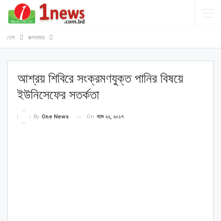
হোম
কক্সবাজার
আশ্রয় শিবিরে সংক্রমণযুক্ত পানির বিষয়ে
ইউনিসেফের সতর্কতা
On
নভে ২২, ২০১৭
By
One News