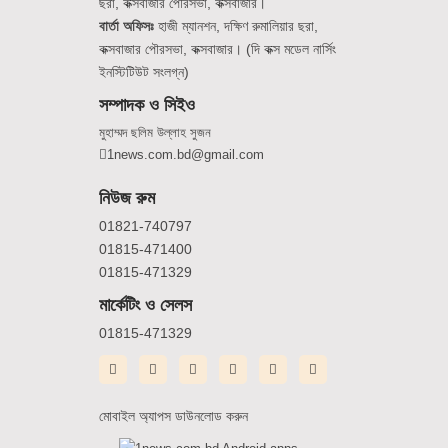
ছরা, কক্সবাজার পৌরসভা, কক্সবাজার।
বার্তা অফিসঃ
হাজী ম্যানশন, দক্ষিণ রুমালিয়ার ছরা,
কক্সবাজার পৌরসভা, কক্সবাজার। (দি কক্স মডেল নার্সিং
ইনস্টিটিউট সংলগ্ন)
সম্পাদক ও সিইও
মুহাম্মদ ছলিম উল্লাহ সুজন
1news.com.bd@gmail.com
নিউজ রুম
01821-740797
01815-471400
01815-471329
মার্কেটিং ও সেলস
01815-471329
মোবাইল অ্যাপস ডাউনলোড করুন