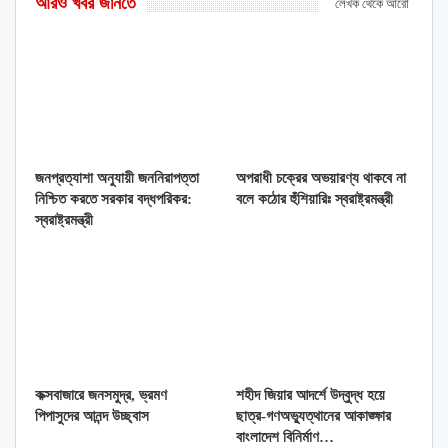
আরও খবর জানতে
লেখক থেকে আরো
জনপ্রত্যাশা অনুযায়ী জননিরাপত্তা
অপরাধী চক্রের অভয়ারণ্য থাকবে না
নিশ্চিত করতে সরকার বদ্ধপরিকর:
বলে কঠোর হুঁশিয়ারিঃ স্বরাষ্ট্রমন্ত্রী
স্বরাষ্ট্রমন্ত্রী
কক্সবাজারে জনসমুদ্র, ভ্রমণ
শহীদ জিয়ার আদর্শে উদ্বুদ্ধ হয়ে
পিপাসুদের আনন্দ উচ্ছ্বাস
ছাত্র-গণঅভ্যুত্থানের আকাঙ্ক্ষার
বাংলাদেশ বিনির্মাণ…