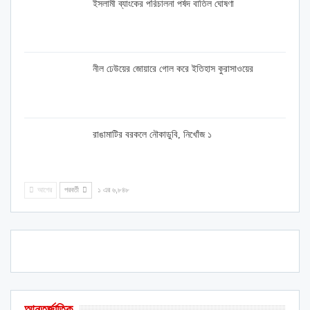
ইসলামী ব্যাংকের পরিচালনা পর্ষদ বাতিল ঘোষণা
নীল ঢেউয়ের জোয়ারে গোল করে ইতিহাস কুরাসাওয়ের
রাঙামাটির বরকলে নৌকাডুবি, নিখোঁজ ১
আগের
পরবর্তী
১ এর ৬,৮৪৮
আন্তর্জাতিক