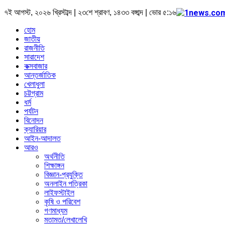
৭ই আগস্ট, ২০২৬ খ্রিস্টাব্দ | ২৩শে শ্রাবণ, ১৪৩৩ বঙ্গাব্দ | ভোর ৫:১৬
হোম
জাতীয়
রাজনীতি
সারাদেশ
কক্সবাজার
আন্তর্জাতিক
খেলাধুলা
চট্টগ্রাম
ধর্ম
পর্যটন
বিনোদন
ক্যারিয়ার
আইন-আদালত
আরও
অর্থনীতি
শিক্ষাঙ্গন
বিজ্ঞান-প্রযুক্তি
অনলাইন পত্রিকা
লাইফস্টাইল
কৃষি ও পরিবেশ
গণমাধ্যম
মতামত/লেখালেখি