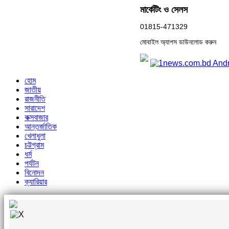
মার্কেটিং ও সেলস
01815-471329
মোবাইল অ্যাপস ডাউনলোড করুন
হোম
জাতীয়
রাজনীতি
সারাদেশ
কক্সবাজার
আন্তর্জাতিক
খেলাধুলা
চট্টগ্রাম
ধর্ম
পর্যটন
বিনোদন
ক্যারিয়ার