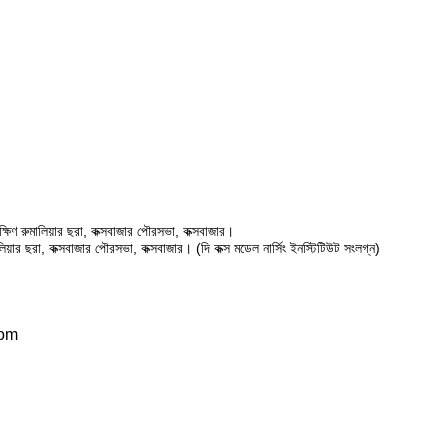
ষিণ রুমালিয়ার ছরা, কক্সবাজার পৌরসভা, কক্সবাজার।
ালিয়ার ছরা, কক্সবাজার পৌরসভা, কক্সবাজার। (দি কক্স মডেল নার্সিং ইনস্টিটিউট সংলগ্ন)
com