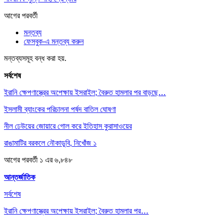
আগের
পরবর্তী
মন্তব্য
ফেসবুক-এ মন্তব্য করুন
মন্তব্যসমূহ বন্ধ করা হয়.
সর্বশেষ
ইরানি ক্ষেপণাস্ত্রের অপেক্ষায় ইসরাইল; বৈরুত হামলার পর বাড়ছে…
ইসলামী ব্যাংকের পরিচালনা পর্ষদ বাতিল ঘোষণা
নীল ঢেউয়ের জোয়ারে গোল করে ইতিহাস কুরাসাওয়ের
রাঙামাটির বরকলে নৌকাডুবি, নিখোঁজ ১
আগের
পরবর্তী
১ এর ৬,৮৪৮
আন্তর্জাতিক
সর্বশেষ
ইরানি ক্ষেপণাস্ত্রের অপেক্ষায় ইসরাইল; বৈরুত হামলার পর…