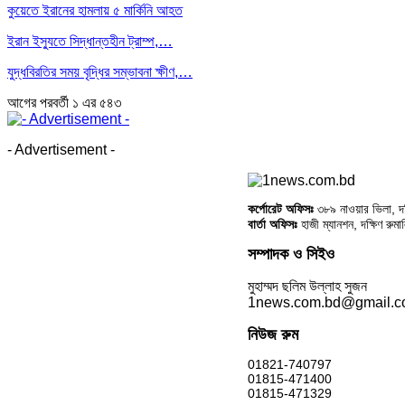
কুয়েতে ইরানের হামলায় ৫ মার্কিনি আহত
ইরান ইস্যুতে সিদ্ধান্তহীন ট্রাম্প,…
যুদ্ধবিরতির সময় বৃদ্ধির সম্ভাবনা ক্ষীণ,…
আগের
পরবর্তী
১ এর ৫৪৩
- Advertisement -
কর্পোরেট অফিসঃ
৩৮৯ নাওয়ার ভিলা, দক্
বার্তা অফিসঃ
হাজী ম্যানশন, দক্ষিণ রুম
সম্পাদক ও সিইও
মুহাম্মদ ছলিম উল্লাহ সুজন
1news.com.bd@gmail.
নিউজ রুম
01821-740797
01815-471400
01815-471329