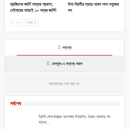
ব্রাজিলের জার্সি নাম্বার প্রকাশ,
টানা দ্বিতীয় ম্যাচে হারল লাল-সবুজের
নেইমারের কাছেই ১০ নম্বর জার্সি!
দল
আগের
পরবর্তী
মন্তব্য
ফেসবুক-এ মন্তব্য করুন
মন্তব্যসমূহ বন্ধ করা হয়.
সর্বশেষ
ইরানি ক্ষেপণাস্ত্রের অপেক্ষায় ইসরাইল; বৈরুত হামলার পর
বাড়ছে…