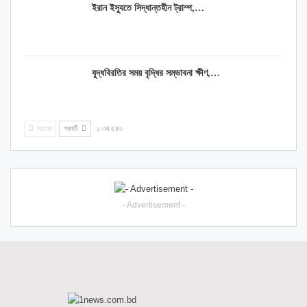
ইরান ইস্যুতে সিদ্ধান্তহীন ট্রাম্প,…
যুদ্ধবিরতির সময় বৃদ্ধির সম্ভাবনা ক্ষীণ,…
আগের
পরবর্তী
১ এর ৫৪৩
- Advertisement -