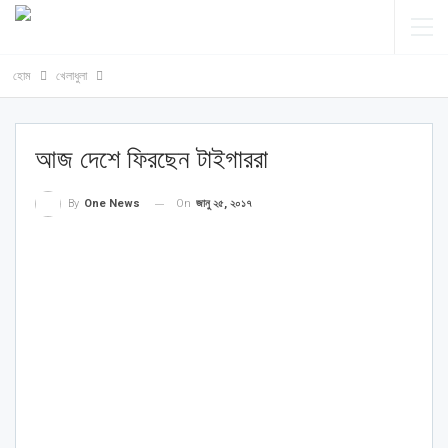
হোম
খেলাধুলা
আজ দেশে ফিরছেন টাইগাররা
On
জানু ২৫, ২০১৭
By
One News