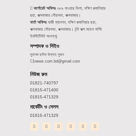
কর্পোরেট অফিসঃ
৩৮৯ নাওয়ার ভিলা, দক্ষিণ রুমালিয়ার
ছরা, কক্সবাজার পৌরসভা, কক্সবাজার।
বার্তা অফিসঃ
হাজী ম্যানশন, দক্ষিণ রুমালিয়ার ছরা,
কক্সবাজার পৌরসভা, কক্সবাজার। (দি কক্স মডেল নার্সিং
ইনস্টিটিউট সংলগ্ন)
সম্পাদক ও সিইও
মুহাম্মদ ছলিম উল্লাহ সুজন
1news.com.bd@gmail.com
নিউজ রুম
01821-740797
01815-471400
01815-471329
মার্কেটিং ও সেলস
01815-471329