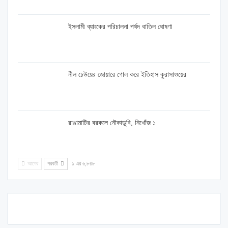
ইসলামী ব্যাংকের পরিচালনা পর্ষদ বাতিল ঘোষণা
নীল ঢেউয়ের জোয়ারে গোল করে ইতিহাস কুরাসাওয়ের
রাঙামাটির বরকলে নৌকাডুবি, নিখোঁজ ১
আগের
পরবর্তী
১ এর ৬,৮৪৮