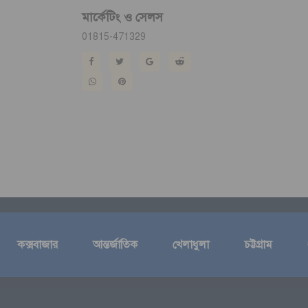
মার্কেটিং ও সেলস
01815-471329
কক্সবাজার
আন্তর্জাতিক
খেলাধুলা
চট্টগ্রাম