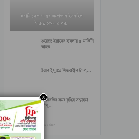
ইরানি ক্ষেপণাস্ত্রের অপেক্ষায় ইসরাইল;
বৈরুত হামলার পর…
কুয়েতে ইরানের হামলায় ৫ মার্কিনি
আহত
ইরান ইস্যুতে সিদ্ধান্তহীন ট্রাম্প,…
যুদ্ধবিরতির সময় বৃদ্ধির সম্ভাবনা
ক্ষীণ,…
আগের
পরবর্তী
১ এর ৫৪৩