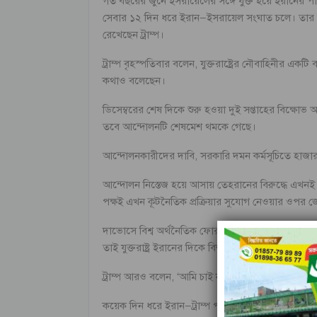
গত বছরের জুনে ইসরায়েলের সঙ্গে যুক্ত হয়ে ইরানের পারমাণবি
সেবার ১২ দিন ধরে ইরান–ইসরায়েল সংঘাত চলে। তার প
রেখেছেন ট্রাম্প।
ট্রাম্প বৃহস্পতিবার বলেন, যুক্তরাষ্ট্রের নৌবাহিনী
কথাও বলেছেন।
ডিসেম্বরের শেষ দিকে শুরু হওয়া দুই সপ্তাহের বিক্ষোভ 
তবে আন্দোলনটি শেষমেশ থমকে গেছে।
আন্দোলনকারীদের দাবি, সরকারি দমন কর্মসূচিতে হাজার 
আন্দোলন নিস্তেজ হয়ে আসায় তেহরানের বিরুদ্ধে এখনই য
পক্ষই এখন কূটনৈতিক প্রক্রিয়ার সুযোগ নেওয়ার ওপর জ
দাভোসে বিশ্ব অর্থনৈতিক ফোরাম (ডব্লিউইএফ) থেকে ফে
তাই যুক্তরাষ্ট্র ইরানের দিকে বিশাল নৌবহর পাঠাচ্ছে।
ট্রাম্প আরও বলেন, ‘আমি চাই না তেমন কিছু ঘটুক, ত
কয়েক দিন ধরে ইরান–ট্রাম্প পাল্টাপাল্টি কড়া বক্তব্যে এ