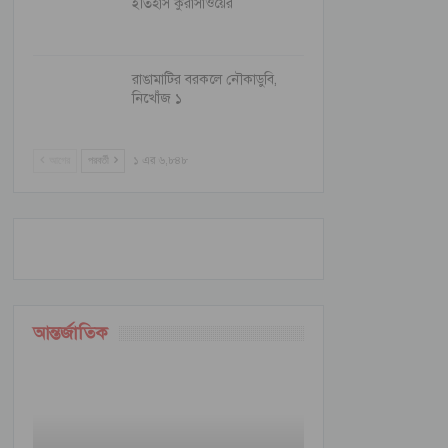
ইতিহাস কুরাসাওয়ের
রাঙামাটির বরকলে নৌকাডুবি,
নিখোঁজ ১
আগের
পরবর্তী
১ এর ৬,৮৪৮
আন্তর্জাতিক