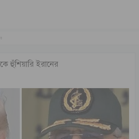
ের
কে হুঁশিয়ারি ইরানের