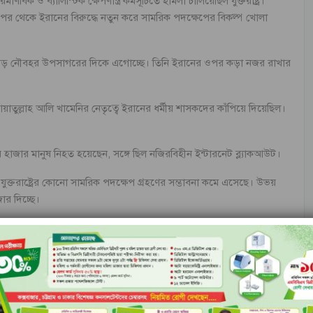
ক ও ব্যালিস্টিক ক্ষেপণাস্ত্র কর্মসূচিতে হামলা চালিয়েছিল যুক্তরাষ্ট্র।
র থেকে ইরানের বিরুদ্ধে নতুন করে সামরিক পদক্ষেপের বিকল্প খোলা
র একটি বড় নৌবহর উপসাগরের দিকে এগোচ্ছে। তিনি ইরানের ওপর কড়া নজর রাখার
আয়াতুল্লাহ আলি খামেনির নেতৃত্বে ইরানের ধর্মীয় শাসকদের কাঁপিয়ে দিয়েছিল।
হাজার মানুষ নিহত হয়েছেন, সঙ্গে ছিল নজিরবিহীন ইন্টারনেট ব্ল্যাকআউট।
ুক্তরাষ্ট্রের কোনো সামরিক পদক্ষেপ গ্রহণের সম্ভাবনা কমে এসেছে। উভয়
োর দিচ্ছে।
রার পথে ট্রাম্প এয়ার ফোর্স ওয়ানে সাংবাদিকদের বলেন, যদি প্রয়োজন পড়ে,
বে আমরা তাদের ওপর কড়া নজর রাখছি।’
কটি অচলাবস্থার সৃষ্টি হয়েছে। এর মধ্যে গত মঙ্গলবার ট্রাম্প ইরানের নেতাদের