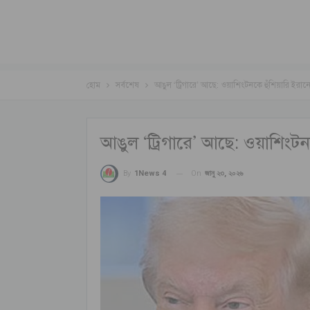
হোম
সর্বশেষ
আঙুল ‘ট্রিগারে’ আছে: ওয়াশিংটনকে হুঁশিয়ারি ইরান
আঙুল ‘ট্রিগারে’ আছে: ওয়াশিংটন
On
জানু ২৩, ২০২৬
By
1News 4