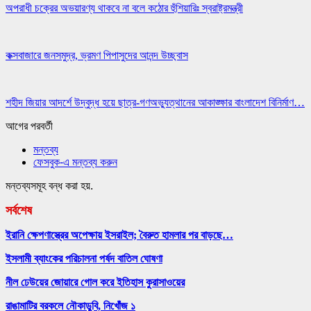
অপরাধী চক্রের অভয়ারণ্য থাকবে না বলে কঠোর হুঁশিয়ারিঃ স্বরাষ্ট্রমন্ত্রী
কক্সবাজারে জনসমুদ্র, ভ্রমণ পিপাসুদের আনন্দ উচ্ছ্বাস
শহীদ জিয়ার আদর্শে উদ্বুদ্ধ হয়ে ছাত্র-গণঅভ্যুত্থানের আকাঙ্ক্ষার বাংলাদেশ বিনির্মাণ…
আগের
পরবর্তী
মন্তব্য
ফেসবুক-এ মন্তব্য করুন
মন্তব্যসমূহ বন্ধ করা হয়.
সর্বশেষ
ইরানি ক্ষেপণাস্ত্রের অপেক্ষায় ইসরাইল; বৈরুত হামলার পর বাড়ছে…
ইসলামী ব্যাংকের পরিচালনা পর্ষদ বাতিল ঘোষণা
নীল ঢেউয়ের জোয়ারে গোল করে ইতিহাস কুরাসাওয়ের
রাঙামাটির বরকলে নৌকাডুবি, নিখোঁজ ১