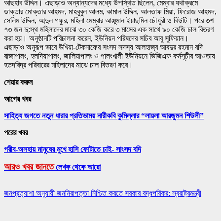
আছহাব উদ্দিন। এছাড়াও অন্যান্যদের মধ্যে উপস্থিত ছিলেন, মেম্বার যথাক্রমে
ডাক্তার মোক্তার আহমদ, মাহবুবুল আলম, কামাল উদ্দিন, আলতাফ মিয়া, ফিরোজ আহমদ,
সেলিম উদ্দিন, আব্দুল গফুর, মহিলা মেম্বার আঞ্জুমান ইয়াছমিন চৌধুরী ও বিউটি। পরে ৩শ
৭৩ জন দু:স্থ মহিলাদের মাঝে ৩০ কেজি করে ৩ মাসের এক সাথে ৯০ কেজি চাল বিতরণ
করা হয়। অনুষ্ঠানটি পরিচালনা করেন, ইউনিয়ন পরিষদের সচিব আবু সুফিয়ান।
এছাড়াও অনুরূপ ভাবে উখিয়া-টেকনাফের সংসদ সদস্য আলহাজ্ব আবদুর রহমান বদি
রাজাপালং, হলদিয়াপালং, জালিয়াপালং ও পালংখালী ইউনিয়নে ভিজিএফ কর্মসূচীর আওতায়
হতদরিদ্র পরিবারের মহিলাদের মাঝে চাল বিতরণ করে।
শেয়ার করুন
আগের খবর
সাহিত্য জগতে নতুন ধারার প্রতিভাময় নারীকবি কুমিল্লার “লায়লা আরজুমন শিউলী”
পরের খবর
গরীব-অসহায় মানুষের মুখে হাসি ফোটাতে চাই- সাংসদ বদি
আরও খবর জানতে
লেখক থেকে আরো
জনপ্রত্যাশা অনুযায়ী জননিরাপত্তা নিশ্চিত করতে সরকার বদ্ধপরিকর: স্বরাষ্ট্রমন্ত্রী