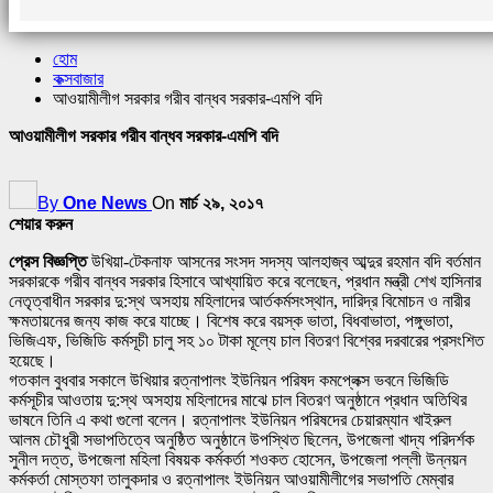
হোম
কক্সবাজার
আওয়ামীলীগ সরকার গরীব বান্ধব সরকার-এমপি বদি
আওয়ামীলীগ সরকার গরীব বান্ধব সরকার-এমপি বদি
By
One News
On
মার্চ ২৯, ২০১৭
শেয়ার করুন
প্রেস বিজ্ঞপ্তি
উখিয়া-টেকনাফ আসনের সংসদ সদস্য আলহাজ্ব আব্দুর রহমান বদি বর্তমান
সরকারকে গরীব বান্ধব সরকার হিসাবে আখ্যায়িত করে বলেছেন, প্রধান মন্ত্রী শেখ হাসিনার
নেতৃত্বাধীন সরকার দু:স্থ অসহায় মহিলাদের আর্তকর্মসংস্থান, দারিদ্র বিমোচন ও নারীর
ক্ষমতায়নের জন্য কাজ করে যাচ্ছে। বিশেষ করে বয়স্ক ভাতা, বিধবাভাতা, পঙ্গুভাতা,
ভিজিএফ, ভিজিডি কর্মসূচী চালু সহ ১০ টাকা মূল্যে চাল বিতরণ বিশ্বের দরবারের প্রসংশিত
হয়েছে।
গতকাল বুধবার সকালে উখিয়ার রত্নাপালং ইউনিয়ন পরিষদ কমপ্লেক্স ভবনে ভিজিডি
কর্মসূচীর আওতায় দু:স্থ অসহায় মহিলাদের মাঝে চাল বিতরণ অনুষ্ঠানে প্রধান অতিথির
ভাষনে তিনি এ কথা গুলো বলেন। রত্নাপালং ইউনিয়ন পরিষদের চেয়ারম্যান খাইরুল
আলম চৌধুরী সভাপতিত্বে অনুষ্ঠিত অনুষ্ঠানে উপস্থিত ছিলেন, উপজেলা খাদ্য পরিদর্শক
সুনীল দত্ত, উপজেলা মহিলা বিষয়ক কর্মকর্তা শওকত হোসেন, উপজেলা পল্লী উন্নয়ন
কর্মকর্তা মোস্তফা তালুকদার ও রত্নাপালং ইউনিয়ন আওয়ামীলীগের সভাপতি মেম্বার