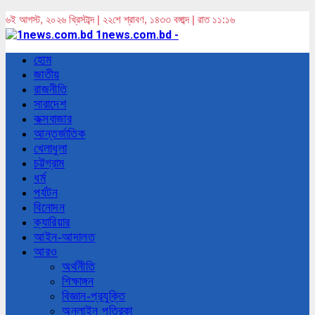
৬ই আগস্ট, ২০২৬ খ্রিস্টাব্দ | ২২শে শ্রাবণ, ১৪৩৩ বঙ্গাব্দ | রাত ১১:১৬
1news.com.bd -
হোম
জাতীয়
রাজনীতি
সারাদেশ
কক্সবাজার
আন্তর্জাতিক
খেলাধুলা
চট্টগ্রাম
ধর্ম
পর্যটন
বিনোদন
ক্যারিয়ার
আইন-আদালত
আরও
অর্থনীতি
শিক্ষাঙ্গন
বিজ্ঞান-প্রযুক্তি
অনলাইন পত্রিকা