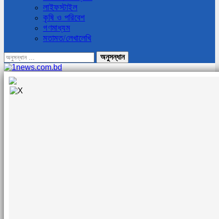
লাইফস্টাইল
কৃষি ও পরিবেশ
গণমাধ্যম
মতামত/লেখালেখি