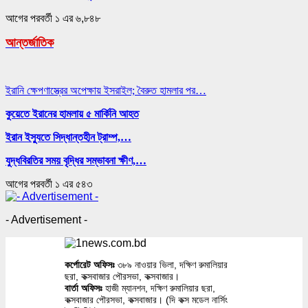
আগের
পরবর্তী
১ এর ৬,৮৪৮
আন্তর্জাতিক
ইরানি ক্ষেপণাস্ত্রের অপেক্ষায় ইসরাইল; বৈরুত হামলার পর…
কুয়েতে ইরানের হামলায় ৫ মার্কিনি আহত
ইরান ইস্যুতে সিদ্ধান্তহীন ট্রাম্প,…
যুদ্ধবিরতির সময় বৃদ্ধির সম্ভাবনা ক্ষীণ,…
আগের
পরবর্তী
১ এর ৫৪৩
- Advertisement -
কর্পোরেট অফিসঃ
৩৮৯ নাওয়ার ভিলা, দক্ষিণ রুমালিয়ার
ছরা, কক্সবাজার পৌরসভা, কক্সবাজার।
বার্তা অফিসঃ
হাজী ম্যানশন, দক্ষিণ রুমালিয়ার ছরা,
কক্সবাজার পৌরসভা, কক্সবাজার। (দি কক্স মডেল নার্সিং