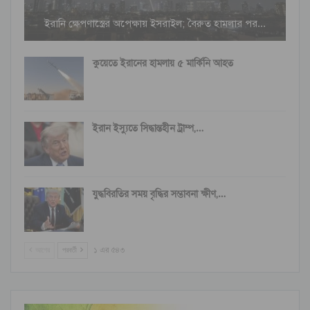
ইরানি ক্ষেপণাস্ত্রের অপেক্ষায় ইসরাইল; বৈরুত হামলার পর…
কুয়েতে ইরানের হামলায় ৫ মার্কিনি আহত
ইরান ইস্যুতে সিদ্ধান্তহীন ট্রাম্প,…
যুদ্ধবিরতির সময় বৃদ্ধির সম্ভাবনা ক্ষীণ,…
আগের
পরবর্তী
১ এর ৫৪৩