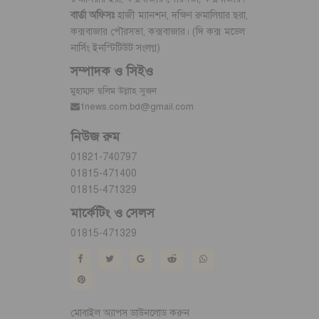
বার্তা অফিসঃ
হাজী ম্যানশন, দক্ষিণ রুমালিয়ার ছরা,
কক্সবাজার পৌরসভা, কক্সবাজার। (দি কক্স মডেল
নার্সিং ইনস্টিটিউট সংলগ্ন)
সম্পাদক ও সিইও
মুহাম্মদ ছলিম উল্লাহ সুজন
1news.com.bd@gmail.com
নিউজ রুম
01821-740797
01815-471400
01815-471329
মার্কেটিং ও সেলস
01815-471329
মোবাইল অ্যাপস ডাউনলোড করুন