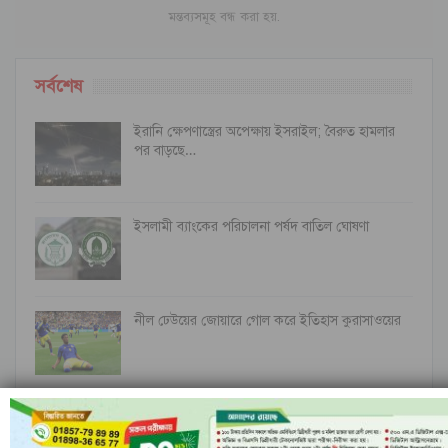
মন্তব্যসমূহ বন্ধ করা হয়.
সর্বশেষ
ইরানি ক্ষেপণাস্ত্রের অপেক্ষায় ইসরাইল; বৈরুত হামলার
পর বাড়ছে…
ইসলামী ব্যাংকের পরিচালনা পর্ষদ বাতিল ঘোষণা
নীল ঢেউয়ের জোয়ারে গোল করে ইতিহাস কুরাসাওয়ের
রাঙামাটির বরকলে নৌকাডুবি, নিখোঁজ ১