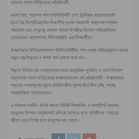
তাদের পাশে দাঁড়িয়েছে প্রতিষ্টানটি।
জানা যায়, ব্যাচলর অব হসপিটালিটি এন্ড ট্যুরিজম ম্যানেজমেন্ট
BHTM ডিপার্টমেন্টের বিভাগীয় প্রধান সহকারী অধ্যাপক শাকিল
আহমেদ এর নেতৃত্বে এসময় আরো উপস্থিত ছিলেন লাইব্রেরিয়ান
মোতালেব হোসেনসহ সিবিআইইউ এর শিক্ষার্থীরা।
কক্সবাজার ইন্টারন্যাশনাল ইউনিভার্সিটির পক্ষ থেকে ক্ষতিগ্রস্থদের মাঝে
প্রচুর বস্ত্র বিতরণ ও নগদ অর্থ প্রদান করা হয়।
উল্লখ্য উখিয়া সহ সারাদেশের নানা প্রাকৃতিক দুর্যোগ ও নানা বিপদে
বরাবরেই পাশে দাড়িয়েছে কক্সবাজারের এই প্রতিষ্ঠানটি। কক্সবাজার
শহরের গণমানুষের মুখে প্রতিষ্টানটির সুনাম দিন দিন বৃদ্ধি পাচ্ছে
আন্তর্জাতিক গনমাধ্যমেও।
এ বিষয়ে গভর্নিং বডির সদস্য বিশিষ্ট শিক্ষাবিদ ও কলামিস্ট জানান,
মানুষের বিপদে মানুষকেই এগিয়ে আসতে হবে পৃথিবীতে। নয়তো
জীবে প্রেম বিপন্ন হবে মানুষের মন থেকে।