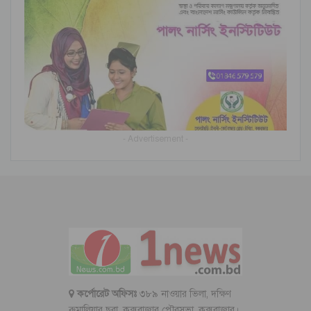
- Advertisement -
কর্পোরেট অফিসঃ
৩৮৯ নাওয়ার ভিলা, দক্ষিণ
রুমালিয়ার ছরা, কক্সবাজার পৌরসভা, কক্সবাজার।