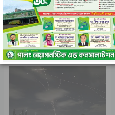
আগের
পরবর্তী
১ এর ৬,৮৪৮
আন্তর্জাতিক