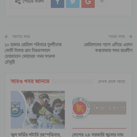
শেয়ার করুন
আগের খবর
পরের খবর
১০ হাজার রোহিঙ্গা পরিবারে যুবলীগের
রোহিঙ্গাদের পাশে এগিয়ে এলেন
কোটি টাকার ত্রান বিতরণকালে
কক্সবাজার সদর ছাত্রলীগ
চেয়ারম্যান মোহাম্মদ ওমর ফারুক
চৌধুরী
আরও খবর জানতে
লেখক থেকে আরো
স্কুল ভর্তির লটারি বৃহস্পতিবার,
দেশের ২৪ সরকারি স্কুলের নাম