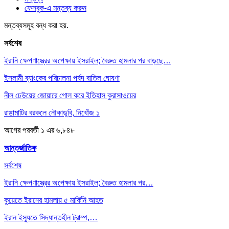
ফেসবুক-এ মন্তব্য করুন
মন্তব্যসমূহ বন্ধ করা হয়.
সর্বশেষ
ইরানি ক্ষেপণাস্ত্রের অপেক্ষায় ইসরাইল; বৈরুত হামলার পর বাড়ছে…
ইসলামী ব্যাংকের পরিচালনা পর্ষদ বাতিল ঘোষণা
নীল ঢেউয়ের জোয়ারে গোল করে ইতিহাস কুরাসাওয়ের
রাঙামাটির বরকলে নৌকাডুবি, নিখোঁজ ১
আগের
পরবর্তী
১ এর ৬,৮৪৮
আন্তর্জাতিক
সর্বশেষ
ইরানি ক্ষেপণাস্ত্রের অপেক্ষায় ইসরাইল; বৈরুত হামলার পর…
কুয়েতে ইরানের হামলায় ৫ মার্কিনি আহত
ইরান ইস্যুতে সিদ্ধান্তহীন ট্রাম্প,…