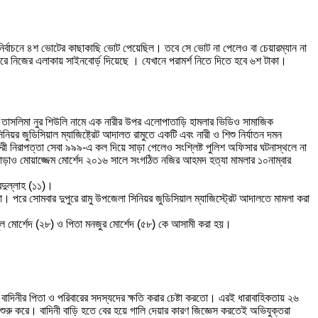
েই নির্বাচনে ৪শ ভোটের কাছাকাছি ভোট পেয়েছিল। তবে সে ভোট না পেলেও বা চেয়ারম্যান না
করে নিজের এলাকায় সাইনবোর্ড় দিয়েছে । যেখানে পরামর্শ নিতে দিতে হবে ৬শ টাকা।
তাসলিমা নুর শিউলি নামে এক নারীর উপর এলোপাতাড়ি হামলার ভিডিও সামাজিক
য়র জুডিসিয়াল ম্যাজিষ্ট্রেট আদালত রামুতে একটি এবং নারী ও শিশু নির্যাতন দমন
ুরী নিরাপত্তা সেবা ৯৯৯-এ কল দিয়ে সাড়া পেলেও সংশ্লিষ্ট পুলিশ অফিসার ঘটনাস্থলে না
ড়াও মোয়াজ্জেম মোর্শেদ ২০১৬ সালে সংগঠিত নজির আহমদ হত্যা মামলার ১০নাম্বার
বদুল্লাহ (১১)।
া। পরে সোমবার দুপুরে রামু উপজেলা সিনিয়র জুডিসিয়াল ম্যাজিস্ট্রেট আদালতে মামলা করা
ানুল মোর্শেদ (২৮) ও পিতা মনজুর মোর্শেদ (৫৮) কে আসামী করা হয়।
 বাদিনীর পিতা ও পরিবারের সদস্যদের ক্ষতি করার চেষ্টা করতো। এরই ধারাবাহিকতায় ২৬
জ শুরু করে। বাদিনী বাড়ি হতে বের হয়ে গালি দেয়ার কারণ জিজ্ঞেস করতেই অভিযুক্তরা