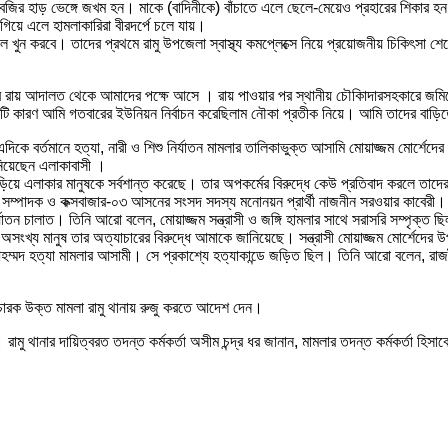
বজির হাড় ভেঙ্গে জখম হন। মাকে (বাদিনীকে) বাঁচাতে এলে ছেলে-মেয়েও প্রহারের শিকার হন
িয়ে এলে হামলাকারিরা বীরদর্পে চলে যায়।
 খুন করবে। তাদের প্রথমে রামু উপজেলা স্বাস্থ্য কমপ্লেক্সে নিয়ে প্রয়োজনীয় চিকিৎসা শ
তার রায় আদালত থেকে আমাদের পক্ষে আসে । রায় পাওয়ার পর স্থানীয় চৌকিাদারসহকারে জম
টি কারণ আমি গতবারের ইউনিয়ন নির্বাচন করেছিলাম নৌকা প্রতীক নিয়ে। আমি তাদের বাড়িত
দিকে বর্তমানে হত্যা, নারী ও শিশু নির্যাতন মামলার তালিকাভুক্ত আসামি মোয়াজ্জম মোর্শে
ানিয়েছেন এলাকাবাসী ।
ায় জড়িয়ে এলাকার মানুষকে সর্বশান্ত করেছে। তার অপকর্মের বিরুদ্ধে কেউ প্রতিবাদ করলে তাদ
সম্পাদক ও কক্সবাজার-০৩ আসনের সংসদ সদস্য মনোনয়ন প্রার্থী নাজনীন সরওয়ার কাবেরী। এ
নির্যাতন চালাত। তিনি আরো বলেন, মোয়াজ্জম সন্ত্রাসী ও জঙ্গি হামলার সাথে সরাসরি সম্পৃক্ত
মানুষ তার অত্যাচারের বিরুদ্ধে আমাকে জানিয়েছে। সন্ত্রাসী মোয়াজ্জম মোর্শেদের উপ
ম্মদ হত্যা মামলার আসামী। সে প্রকাশ্যে হত্যাকান্ডে জড়িত ছিল। তিনি আরো বলেন, রাজনৈ
 বিচারক উক্ত মামলা রামু থানায় রুজু করতে আদেশ দেন।
রামু থানার দায়িত্বরত তদন্ত কর্মকর্তা অসীম চন্দ্র ধর জানান, মামলার তদন্ত কর্মকর্ত