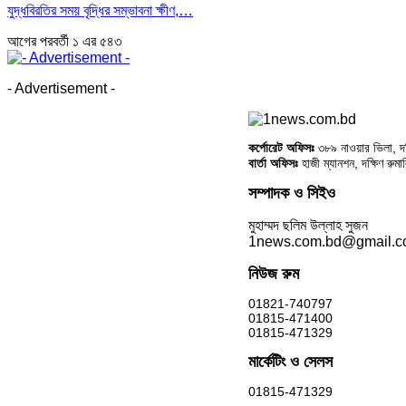
যুদ্ধবিরতির সময় বৃদ্ধির সম্ভাবনা ক্ষীণ,…
আগের
পরবর্তী
১ এর ৫৪৩
- Advertisement -
কর্পোরেট অফিসঃ
৩৮৯ নাওয়ার ভিলা, দক্
বার্তা অফিসঃ
হাজী ম্যানশন, দক্ষিণ রুম
সম্পাদক ও সিইও
মুহাম্মদ ছলিম উল্লাহ সুজন
1news.com.bd@gmail.
নিউজ রুম
01821-740797
01815-471400
01815-471329
মার্কেটিং ও সেলস
01815-471329