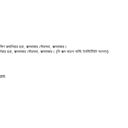
ষিণ রুমালিয়ার ছরা, কক্সবাজার পৌরসভা, কক্সবাজার।
ালিয়ার ছরা, কক্সবাজার পৌরসভা, কক্সবাজার। (দি কক্স মডেল নার্সিং ইনস্টিটিউট সংলগ্ন)
com