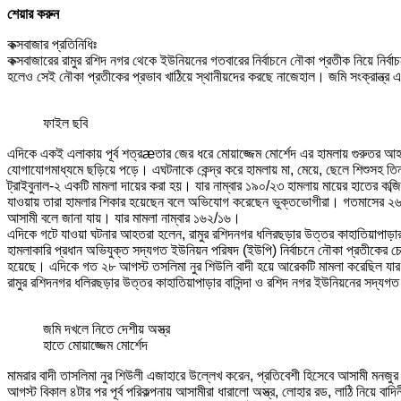
শেয়ার করুন
কক্সবাজার প্রতিনিধিঃ
কক্সবাজারের রামুর রশিদ নগর থেকে ইউনিয়নের গতবারের নির্বাচনে নৌকা প্রতীক নিয়ে নির্ব
হলেও সেই নৌকা প্রতীকের প্রভাব খাঠিয়ে স্থানীয়দের করছে নাজেহাল। জমি সংক্রান্ত্র এ
ফাইল ছবি
এদিকে একই এলাকায় পূর্ব শত্রæতার জের ধরে মোয়াজ্জেম মোর্শেদ এর হামলায় গুরুতর 
যোগাযোগমাধ্যমে ছড়িয়ে পড়ে। এঘটনাকে কেন্দ্র করে হামলায় মা, মেয়ে, ছেলে শিশুসহ তিনজন
ট্রাইবুনাল-২ একটি মামলা দায়ের করা হয়। যার নাম্বার ১৯০/২৩ হামলায় মায়ের হাতের কব্জ
যাওয়ায় তারা হামলার শিকার হয়েছেন বলে অভিযোগ করেছেন ভুক্তভোগীরা। গতমাসের ২৬ আ
আসামী বলে জানা যায়। যার মামলা নাম্বার ১৬২/১৬।
এদিকে গটে যাওয়া ঘটনার আহতরা হলেন, রামুর রশিদনগর ধলিরছড়ার উত্তর কাহাতিয়াপাড়ার ম
হামলাকারি প্রধান অভিযুক্ত সদ্যগত ইউনিয়ন পরিষদ (ইউপি) নির্বাচনে নৌকা প্রতীকের চেয়
হয়েছে। এদিকে গত ২৮ আগস্ট তসলিমা নুর শিউলি বাদী হয়ে আরেকটি মামলা করেছিল যার 
রামুর রশিদনগর ধলিরছড়ার উত্তর কাহাতিয়াপাড়ার বাসিন্দা ও রশিদ নগর ইউনিয়নের সদ্যগত ই
জমি দখলে নিতে দেশীয় অস্ত্র
হাতে মোয়াজ্জেম মোর্শেদ
মামরার বাদী তাসলিমা নুর শিউলী এজাহারে উল্লেখ করেন, প্রতিবেশী হিসেবে আসামী মনজুর 
আগস্ট বিকাল ৪টার পর পূর্ব পরিকল্পনায় আসামীরা ধারালো অস্ত্র, লোহার রড, লাঠি নিয়ে ব