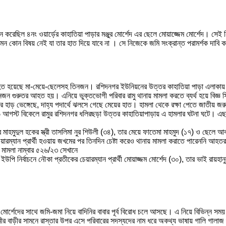
াচন করেছিল ৪নং ওয়ার্ড়ের কাহাতিয়া পাড়ার মঞ্জুর মোর্শেদ এর ছেলে মোয়াজ্জেম মোর্শেদ। স
মন কোন বিষয় নেই যা তার হাত দিয়ে যাবে না । সে নিজেকে জমি সংক্রান্ত পরামর্শক দাবি 
আহত হয়েছে মা-মেয়ে-ছেলেসহ তিনজন। রশিদনগর ইউনিয়নের উত্তর কাহাতিয়া পাড়া এলাকায় 
 গুরুতর আহত হয়। এনিয়ে ভুক্তভোগী পরিবার রামু থানায় মামলা করতে ব্যর্থ হয়ে বিজ্ঞ সিনি
ির হাড় ভেঙ্গেছে, দাহ্য পদার্থে ঝলসে গেছে মেয়ের হাত। হামলা থেকে রক্ষা পেতে জাতীয় জর
গস্ট বিকেলে রামুর রশিদনগর ধলিরছড়া উত্তর কাহাতিয়াপাড়ায় এ হামলার ঘটনা ঘটে। এছা
াহমুদুল হকের স্ত্রী তাসলিমা নুর শিউলী (৩৪), তার মেয়ে ফাতেমা মাহমুদ (১৭) ও ছেলে আ
ারম্যান প্রার্থী হওয়ায় জখমের পর তিনদিন চেষ্টা করেও থানায় মামলা করাতে পারেননি আহতর
মামলা নাম্বার ৫২৬/২৩ সেখানে
উপি নির্বাচনে নৌকা প্রতীকের চেয়ারম্যান প্রার্থী মোয়াজ্জম মোর্শেদ (৩০), তার ভাই রায়হ
মোর্শেদের সাথে জমি-জমা নিয়ে বাদিনির বাবার পূর্ব বিরোধ চলে আসছে। এ নিয়ে বিভিন্ন সময়
াদিনীর বাড়ীর সামনে রাস্তার উপর এসে পরিবারের সদস্যদের নাম ধরে অকথ্য ভাষায় গালি গালা