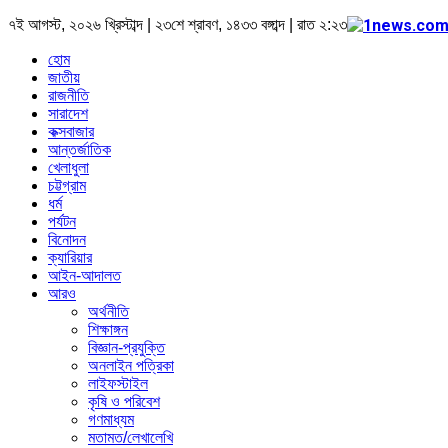
৭ই আগস্ট, ২০২৬ খ্রিস্টাব্দ | ২৩শে শ্রাবণ, ১৪৩৩ বঙ্গাব্দ | রাত ২:২৩
হোম
জাতীয়
রাজনীতি
সারাদেশ
কক্সবাজার
আন্তর্জাতিক
খেলাধুলা
চট্টগ্রাম
ধর্ম
পর্যটন
বিনোদন
ক্যারিয়ার
আইন-আদালত
আরও
অর্থনীতি
শিক্ষাঙ্গন
বিজ্ঞান-প্রযুক্তি
অনলাইন পত্রিকা
লাইফস্টাইল
কৃষি ও পরিবেশ
গণমাধ্যম
মতামত/লেখালেখি