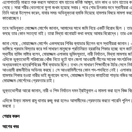
এলোপাতাড়ি মারতে শুরু করলে আঘাতে বাম হাতের কনিষ্ঠ আঙ্গুল, ডান কাধ ও ডান হাতের ক
গেছে। সারা শরীর থেতলানো ফুলা জখম হয়েছে সবার। পরে শোর চিৎকার শুনে স্থানীয়রা এগ
তিনি আরো উল্লেখ করেন, যাবার সময় অভিযুক্তরা হুমকি দিয়েছে হামলার বিষয়ে মামলা করলে
কাতরাচ্ছেন।
তবে অভিযুক্ত মোজ্জেম মোর্শেদ জানান, আমাদের সাথে জমি নিয়ে একটি বিরোধ ছিল । 
বলছে তার কোন সতত্যা নাই। তারা মিথ্যা বানোয়াট কথা বলছে আমার বিরোদ্ধে। তার এক
জানা গেছে , মোয়াজ্জেম মোর্শেদ একসময়ের শিবির ক্যাডার ছিলেন বলে স্থানীয়রা জানান। এ
ভাঙ্গিয়ে প্রভাব বিস্তার করে সর্ব সাধারণ মানুষকে প্রতিনিয়ত হয়রানির শিকার হচ্ছে বলে জ
স্থানীয় হামিদ মাষ্টার বলেন, মোয়াজ্জম এলাকায় ভূমিদস্যূতা, নারী নির্যাতন, মিথ্যা মামল
এদিকে ভুক্তভোগী পরিবারের খোঁজ নিতে ছুটে যান জেলা আওয়ামী লীগের সাবেক সাংগঠনিক 
অধ্যয়নকালে ছাত্রশিবিরের শীর্ষ ক্যাডার ছিল। তখন সে সাধারণ শিক্ষার্থীকে টর্চার সেলে 
আওয়ামী রাজনীতির অভিনয় করছে। সে আওয়ামিলীগের কোন পদ-পদবিতে নেই। এলাকার অসংখ্য 
হামলার শিকার হওয়া নারীর ভাই জুনায়েদ বলেন, মোয়াজ্জম উত্তর কাহাতিয়া পাড়ার নজির আহ
মোয়াজ্জম মোর্শেদের গ্রেফতার চাই।
ভুক্তভোগীরা আরো জানান, নারী ও শিশু নির্যাতন দমন ট্রাইবুনাল এ মামলা করা হলে বিজ্ঞ
এদিকে উক্ত মামলা রামু থানায় রুজু করা হলেও আসামীদের গ্রেফতার করতে পারেনি পুলিশ। 
করবো ।
শেয়ার করুন
আগের খবর