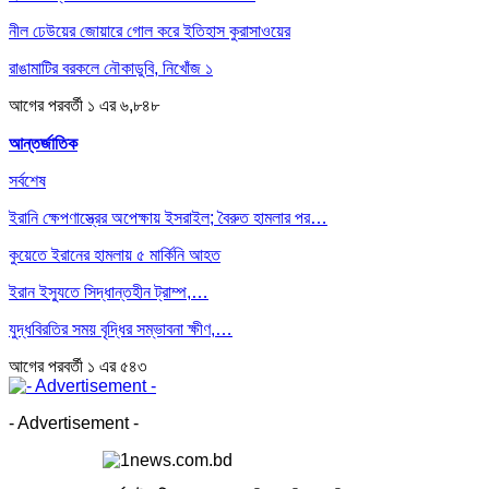
নীল ঢেউয়ের জোয়ারে গোল করে ইতিহাস কুরাসাওয়ের
রাঙামাটির বরকলে নৌকাডুবি, নিখোঁজ ১
আগের
পরবর্তী
১ এর ৬,৮৪৮
আন্তর্জাতিক
সর্বশেষ
ইরানি ক্ষেপণাস্ত্রের অপেক্ষায় ইসরাইল; বৈরুত হামলার পর…
কুয়েতে ইরানের হামলায় ৫ মার্কিনি আহত
ইরান ইস্যুতে সিদ্ধান্তহীন ট্রাম্প,…
যুদ্ধবিরতির সময় বৃদ্ধির সম্ভাবনা ক্ষীণ,…
আগের
পরবর্তী
১ এর ৫৪৩
- Advertisement -