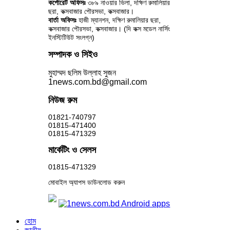
কর্পোরেট অফিসঃ
৩৮৯ নাওয়ার ভিলা, দক্ষিণ রুমালিয়ার
ছরা, কক্সবাজার পৌরসভা, কক্সবাজার।
বার্তা অফিসঃ
হাজী ম্যানশন, দক্ষিণ রুমালিয়ার ছরা,
কক্সবাজার পৌরসভা, কক্সবাজার। (দি কক্স মডেল নার্সিং
ইনস্টিটিউট সংলগ্ন)
সম্পাদক ও সিইও
মুহাম্মদ ছলিম উল্লাহ সুজন
1news.com.bd@gmail.com
নিউজ রুম
01821-740797
01815-471400
01815-471329
মার্কেটিং ও সেলস
01815-471329
মোবাইল অ্যাপস ডাউনলোড করুন
হোম