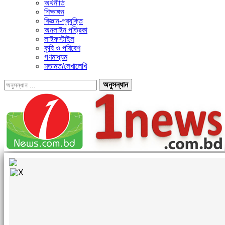
অর্থনীতি
শিক্ষাঙ্গন
বিজ্ঞান-প্রযুক্তি
অনলাইন পত্রিকা
লাইফস্টাইল
কৃষি ও পরিবেশ
গণমাধ্যম
মতামত/লেখালেখি