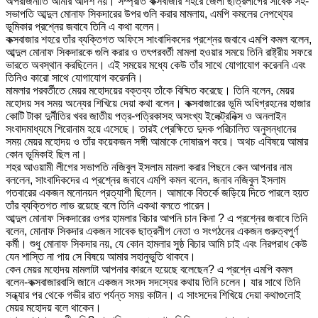
অপরাজনীতি আমার আদর্শ নয়। সম্প্রতি কক্সবাজার শহরে জেলা ছাত্রলীগের সাবেক সহ-
সভাপতি আব্দুল মোনাফ সিকদারের উপর গুলি করার মামলায়, এমপি কমলের নেপথ্যের
ভূমিকার প্রশ্নের জবাবে তিনি এ কথা বলেন।
কক্সবাজার শহরে তাঁর ব্যক্তিগত অফিসে সাংবাদিকদের প্রশ্নের জবাবে এমপি কমল বলেন,
আব্দুল মোনাফ সিকদারকে গুলি করার ও তৎপরবর্তী মামলা হওয়ার সময়ে তিনি রাষ্ট্রীয় সফরে
ভারতে অবস্থান করছিলেন। এই সময়ের মধ্যে কেউ তাঁর সাথে যোগাযোগ করেননি এবং
তিনিও কারো সাথে যোগাযোগ করেননি।
মামলার পরবর্তীতে মেয়র মহোদয়ের বক্তব্য তাঁকে বিষ্মিত করেছে। তিনি বলেন, মেয়র
মহোদয় সব সময় অন্যের শিখিয়ে দেয়া কথা বলেন। কক্সবাজারের ভূমি অধিগ্রহনের হাজার
কোটি টাকা দুর্নীতির খবর জাতীয় পত্র-পত্রিকাসহ অসংখ্য ইলেক্ট্রনিক্স ও অনলাইন
সংবাদমাধ্যমে শিরোনাম হয়ে এসেছে। তারই প্রেক্ষিতে দুদক পরিচালিত অনুসন্ধানের
সময় মেয়র মহোদয় ও তাঁর কয়েকজন সঙ্গী আমাকে দোষারূপ করে। অথচ এবিষয়ে আমার
কোন ভূমিকাই ছিল না।
শহর আওয়ামী লীগের সভাপতি নজিবুল ইসলাম মামলা করার পিছনে কেন আপনার নাম
বললেন, সাংবাদিকদের এ প্রশ্নের জবাবে এমপি কমল বলেন, জনাব নজিবুল ইসলাম
গতবারের একজন মনোনয়ন প্রত্যাশী ছিলেন। আমাকে বিতর্কে জড়িয়ে দিতে পারলে হয়ত
তাঁর ব্যক্তিগত লাভ রয়েছে বলে তিনি একথা বলতে পারেন।
আব্দুল মোনাফ সিকদারের ওপর হামলার বিচার আপনি চান কিনা ? এ প্রশ্নের জবাবে তিনি
বলেন, মোনাফ সিকদার একজন সাবেক ছাত্রলীগ নেতা ও সংগঠনের একজন গুরুত্বপুর্ণ
কর্মী। শুধু মোনাফ সিকদার নয়, যে কোন হামলার সুষ্ঠ বিচার আমি চাই এবং নিরপরাধ কেউ
যেন শাস্তি না পায় সে বিষয়ে আমার সহানুভুতি থাকবে।
কেন মেয়র মহোদয় মামলাটা আপনার কারনে হয়েছে বলেছেন? এ প্রশ্নে এমপি কমল
বলেন-কক্সবাজারবাসি জানে একজন সংসদ সদস্যের কথায় তিনি চলেন। যার সাথে তিনি
সন্ধ্যার পর থেকে গভীর রাত পর্যন্ত সময় কাটান। এ সাংসদের শিখিয়ে দেয়া কথাগুলোই
মেয়র মহোদয় বলে থাকেন।