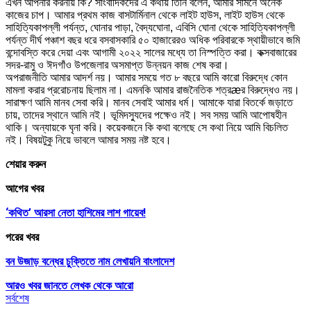
এখন আপনার করনীয় কি? সাংবাদিকদের এ কথায় তিনি বলেন, আমার সামনে অনেক
কাজের চাপ। আমার প্রথম কাজ বাসটার্মিনাল থেকে লাইট হাউস, লাইট হাউস থেকে
সাহিত্যিকাপল্লী পর্যন্ত, ঘোনার পাড়া, বৈদ্যঘোনা, এবিসি ঘোনা থেকে সাহিত্যিকাপল্লী
পর্যন্ত দীর্ঘ পঞ্চাশ বছর ধরে বসবাসকারি ৫০ হাজারেরও অধিক পরিবারকে স্থায়ীভাবে জমি
বন্দোবস্তি করে দেয়া এবং আগামী ২০২২ সালের মধ্যে তা নিস্পত্তি করা। কক্সবাজারের
সদর-রামু ও ঈদগাঁও উপজেলার অসমাপ্ত উন্নয়ন কাজ শেষ করা।
অপরাজনীতি আমার আদর্শ নয়। আমার সময়ে গত ৮ বছরে আমি কারো বিরুদ্ধে কোন
মামলা করার প্ররোচনায় ছিলাম না। এমনকি আমার রাজনৈতিক শত্রæর বিরুদ্ধেও নয়।
সারাক্ষণ আমি মানব সেবা করি। মানব সেবাই আমার ধর্ম। আমাকে যারা বিতর্কে জড়াতে
চায়, তাদের স্থানে আমি নই। ভূমিদস্যুদের পক্ষেও নই। সব সময় আমি আপোষহীন
থাকি। অন্যায়কে ঘৃনা করি। কয়েকজনে কি কথা বলেছে সে কথা নিয়ে আমি বিচলিত
নই। বিষয়টুকু নিয়ে ভাবলে আমার সময় নষ্ট হবে।
শেয়ার করুন
আগের খবর
‘কথিত’ আরসা নেতা হাশিমের লাশ গায়েব!
পরের খবর
বন উজাড় বন্ধের চুক্তিতে নাম লেখায়নি বাংলাদেশ
আরও খবর জানতে
লেখক থেকে আরো
সর্বশেষ