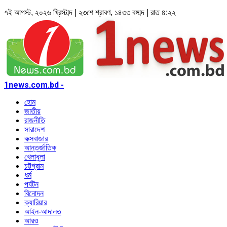
৭ই আগস্ট, ২০২৬ খ্রিস্টাব্দ | ২৩শে শ্রাবণ, ১৪৩৩ বঙ্গাব্দ | রাত ৪:২২
1news.com.bd -
হোম
জাতীয়
রাজনীতি
সারাদেশ
কক্সবাজার
আন্তর্জাতিক
খেলাধুলা
চট্টগ্রাম
ধর্ম
পর্যটন
বিনোদন
ক্যারিয়ার
আইন-আদালত
আরও