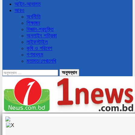
আইন-আদালত
আরও
অর্থনীতি
শিক্ষাঙ্গন
বিজ্ঞান-প্রযুক্তি
অনলাইন পত্রিকা
লাইফস্টাইল
কৃষি ও পরিবেশ
গণমাধ্যম
মতামত/লেখালেখি