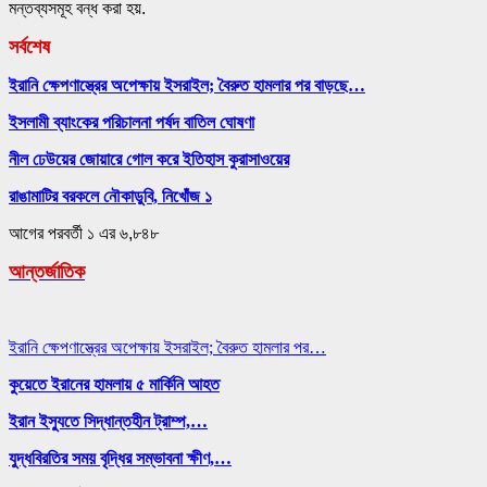
মন্তব্যসমূহ বন্ধ করা হয়.
সর্বশেষ
ইরানি ক্ষেপণাস্ত্রের অপেক্ষায় ইসরাইল; বৈরুত হামলার পর বাড়ছে…
ইসলামী ব্যাংকের পরিচালনা পর্ষদ বাতিল ঘোষণা
নীল ঢেউয়ের জোয়ারে গোল করে ইতিহাস কুরাসাওয়ের
রাঙামাটির বরকলে নৌকাডুবি, নিখোঁজ ১
আগের
পরবর্তী
১ এর ৬,৮৪৮
আন্তর্জাতিক
ইরানি ক্ষেপণাস্ত্রের অপেক্ষায় ইসরাইল; বৈরুত হামলার পর…
কুয়েতে ইরানের হামলায় ৫ মার্কিনি আহত
ইরান ইস্যুতে সিদ্ধান্তহীন ট্রাম্প,…
যুদ্ধবিরতির সময় বৃদ্ধির সম্ভাবনা ক্ষীণ,…