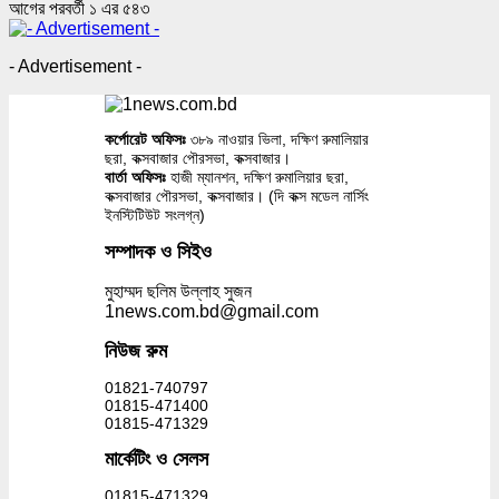
আগের
পরবর্তী
১ এর ৫৪৩
- Advertisement -
কর্পোরেট অফিসঃ
৩৮৯ নাওয়ার ভিলা, দক্ষিণ রুমালিয়ার
ছরা, কক্সবাজার পৌরসভা, কক্সবাজার।
বার্তা অফিসঃ
হাজী ম্যানশন, দক্ষিণ রুমালিয়ার ছরা,
কক্সবাজার পৌরসভা, কক্সবাজার। (দি কক্স মডেল নার্সিং
ইনস্টিটিউট সংলগ্ন)
সম্পাদক ও সিইও
মুহাম্মদ ছলিম উল্লাহ সুজন
1news.com.bd@gmail.com
নিউজ রুম
01821-740797
01815-471400
01815-471329
মার্কেটিং ও সেলস
01815-471329