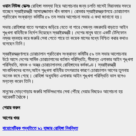
ওয়ান নিউজ ডেক্সঃ
রোহিঙ্গা সমস্যা নিয়ে আলোচনার জন্য চলতি মাসেই মিয়ানমার সফরে
যাচ্ছেন স্বরাষ্ট্রমন্ত্রী আসাদুজ্জামান খাঁন কামাল। রোববার স্বরাষ্ট্রমন্ত্রণালয়ে চোরাচালান
প্রতিরোধ সংক্রান্ত কমিটির ৫৯ তম সভার আলোচনা সভায় এ কথা জানানো হয়।
সভায় রোহিঙ্গারা যাতে অপরাধে জড়িয়ে যেতে না পারে সেজন্য নজরদারি বাড়াতে আইন
শৃঙ্খলা বাহিনীকে নির্দেশ দিয়েছেন স্বরাষ্ট্রমন্ত্রী। দেশের মানুষ যাতে একটি টেলিফোন
নম্বর ব্যবহার করে জরুরি সেবা পেতে পারে তা কয়েক মাসের মধ্যে নিশ্চিত করার কথাও
বলেছেন তিনি।
স্বরাষ্ট্রমন্ত্রণালয়ে চোরাচালান প্রতিরোধ সংক্রান্ত কমিটির ৫৯ তম সভার আলোচনায়
উঠে আসে দেশের সার্বিক চোরাচালানের বর্তমান পরিস্থিতি, সীমান্ত এলাকার আইন শৃঙ্খলা
পরিস্থিতি, মাদক ও অস্ত্র চোরাচালানসহ রোহিঙ্গাদের কর্মকাণ্ড। স্বরাষ্ট্রমন্ত্রী
সাংবাদিকদের বলেন,আইন শৃঙ্খলা বাহিনীর তৎপরতার কারণে চোরাচালান আগের তুলনায়
অনেক কমে গেছে। রোহিঙ্গা অধ্যুষিত এলাকায় আইন শৃঙ্খলা পরিস্থিতি ভাল বলেও
মন্তব্য করেন তিনি।
মানুষের দোড়গোড়ায় জরুরি সার্ভিসগুলোর সেবা পৌঁছে দেয়ার বিষয়েও আলোচনা হয়
আরেকটি বৈঠকে।
শেয়ার করুন
আগের খবর
বায়োমেট্রিক পদ্ধতিতে ৯১ হাজার রোহিঙ্গা নিবন্ধিত