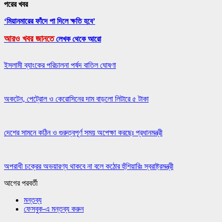
পরের খবর
‘মিয়ানমারের ফাঁদে পা দিলে ক্ষতি হবে’
আরও খবর জানতে
লেখক থেকে আরো
ইসলামী ব্যাংকের পরিচালনা পর্ষদ বাতিল ঘোষণা
অকটেন, পেট্রোল ও কেরোসিনের দাম বাড়লো লিটারে ৫ টাকা
দেশের সামনে কঠিন ও গুরুত্বপূর্ণ সময় অপেক্ষা করছেঃ প্রধানমন্ত্রী
অপরাধী চক্রের অভয়ারণ্য থাকবে না বলে কঠোর হুঁশিয়ারিঃ স্বরাষ্ট্রমন্ত্রী
আগের
পরবর্তী
মন্তব্য
ফেসবুক-এ মন্তব্য করুন