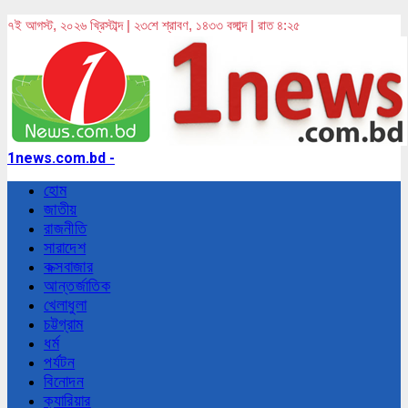
৭ই আগস্ট, ২০২৬ খ্রিস্টাব্দ | ২৩শে শ্রাবণ, ১৪৩৩ বঙ্গাব্দ | রাত ৪:২৫
1news.com.bd -
হোম
জাতীয়
রাজনীতি
সারাদেশ
কক্সবাজার
আন্তর্জাতিক
খেলাধুলা
চট্টগ্রাম
ধর্ম
পর্যটন
বিনোদন
ক্যারিয়ার